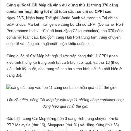
Cảng quốc tế Cái Mép đã vinh dự đứng thứ 11 trong 370 cảng
container hoạt động tốt nhất toàn cầu, có chỉ số CPPI cao.
Ngày 25/5, Ngân hàng
Thế giới
World Bank và Hãng tin Tài chính
S&P Global Market Intelligence công bố Chỉ số CPPI (Container Port
Performance Index – Chỉ số hoạt động Cảng container) cho 370 cảng
container toàn cầu, bao gồm cảng Hub Port trung tâm trung chuyển
quốc tế và cảng cửa ngõ xuất nhập khẩu quốc gia.
Cảng quốc tế Cái Mép bất ngờ được xếp hạng thứ 11 CPPI (theo
kiểu tính thống kê trung bình tất cả 5 kích cỡ tàu), và thứ 13 (theo
kiểu tính kỹ thuật, cho trọng số cao hơn cho kích cỡ tàu phổ biến ở
cảng đó).
Lần đầu tiên, cảng Cái Mép lọt vào top 11 những cảng container hoạt
động hiệu quả nhất thế giới
Đặc biệt, cảng Cái Mép đứng trên 3 cảng Hub trung chuyển lớn là
PTP Malaysia (thứ 16), Singapore (thứ 31) và Hồng Kông (thứ 38).