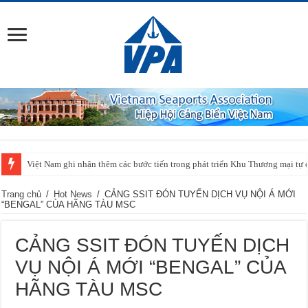
Việt Nam ghi nhận thêm các bước tiến trong phát triển Khu Thương mại tự 
Trang chủ
/
Hot News
/
CẢNG SSIT ĐÓN TUYẾN DỊCH VỤ NỘI Á MỚI
“BENGAL” CỦA HÃNG TÀU MSC
CẢNG SSIT ĐÓN TUYẾN DỊCH
VỤ NỘI Á MỚI “BENGAL” CỦA
HÃNG TÀU MSC