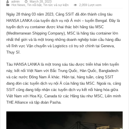
admin
March 28, 2023
Hot News
,
Tin nổi bật
,
Tin tức và sự kiện
2,059 Lượt xem
Ngày 28 tháng 03 năm 2023, Cảng SSIT đã đón thành công tàu
HANSA LANKA của tuyến dịch vụ nội Á mới – tuyến Bengal. Đây là
tuyến dịch vụ container được khai thác bởi hãng tàu MSC
(Mediterranean Shipping Company), MSC là hãng tàu container lớn
nhất thế giới và là một trong những doanh nghiệp toàn cầu hàng đầu
về lĩnh vực Vận chuyển và Logistics có trụ sở chính tại Geneva,
Thụy Sĩ.
Tàu HANSA LANKA là một trong sáu tàu được triển khai trên tuyến
này, kết nối Việt Nam với Bắc Trung Quốc, Hàn Quốc, Bangladesh
và các nước Đông Nam Á khác. Hiện tại, hàng tuần, cảng SSIT
đang đón các tuyến dịch vụ nội Á của hãng tàu MSC. Ngoài ra, cảng
SSIT cũng đang tiếp nhận các tuyến dịch vụ kết nối hàng hóa giữa
Việt Nam với Hoa Kỳ, Canada từ các Hãng tàu như MSC, Liên minh
THE Alliance và tập đoàn Pasha.