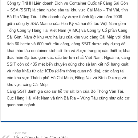
Công ty TNHH Liên doanh Dịch vụ Container Quốc tế Cảng Sài Gòn
– SSA (SSIT) là cảng nước sâu tại khu vực Cái Mép – Thị Vải, tỉnh
Bà Rịa Vũng Tàu. Liên doanh này được thành lập vào năm 2006
giữa công ty SSA Marine của Hoa Kỳ và hai đối tác Việt Nam gồm
Tổng Công ty Hàng Hải Việt Nam (VIMC) và Công ty Cổ phần Cảng
Sài Gòn. Nằm ở khu vực hạ lưu của khu vực cảng Cái Mép với diện
tích 60 hecta và 600 mét cầu cảng, cảng SSIT được xây dựng để
khai thác tàu container kích cỡ lớn và được trang bị các thiết bị khai
thác hiện đại bao gồm các cẩu bờ lớn nhất Việt Nam. Ngoài ra, cảng
SSIT còn có 435 mét bến chuyên dùng cho sà lan kết nối hàng xuất
và nhập khẩu từ các ICDs (điểm thông quan nội địa), các cảng tại
các khu vực Thành phố Hồ Chí Minh, Đồng Nai và Bình Dương với
khu vực cảng Cái Mép.
Cảng SSIT đánh giá cao sự hỗ trợ rất lớn của Bộ Thông Vận Tải,
Cục Hàng Hải Việt Nam và tỉnh Bà Rịa – Vũng Tàu cũng như các cơ
quan ban ngành.
Tin trước
Tổng Công ty Tân Cảng Sài