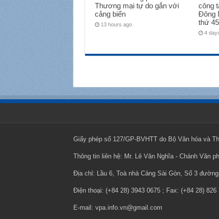
Thương mại tự do gắn với
công t
cảng biển
Đông 
thứ 45
13 hours ago
4 day
Giấy phép số 127/GP-BVHTT do Bộ Văn hóa và Thô
Thông tin liên hệ: Mr. Lê Văn Nghĩa - Chánh Văn p
Địa chỉ: Lầu 6, Toà nhà Cảng Sài Gòn, Số 3 đườ
Điện thoại: (+84 28) 3943 0675 ; Fax: (+84 28) 826
E-mail: vpa.info.vn@gmail.com