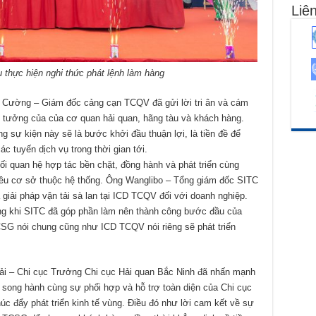
Liên
u thực hiện nghi thức phát lệnh làm hàng
n Cường – Giám đốc cảng cạn TCQV đã gửi lời tri ân và cám
n tưởng của của cơ quan hải quan, hãng tàu và khách hàng.
 sự kiện này sẽ là bước khởi đầu thuận lợi, là tiền đề để
c tuyến dịch vụ trong thời gian tới.
i quan hệ hợp tác bền chặt, đồng hành và phát triển cùng
ều cơ sở thuộc hệ thống. Ông Wanglibo – Tổng giám đốc SITC
 giải pháp vận tải sà lan tại ICD TCQV đối với doanh nghiệp.
mừng khi SITC đã góp phần làm nên thành công bước đầu của
G nói chung cũng như ICD TCQV nói riêng sẽ phát triển
ải – Chi cục Trưởng Chi cục Hải quan Bắc Ninh đã nhấn mạnh
 song hành cùng sự phối hợp và hỗ trợ toàn diện của Chi cục
úc đẩy phát triển kinh tế vùng. Điều đó như lời cam kết về sự