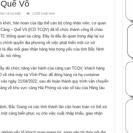
 Quế Võ
 tức và sự kiện
1,535 Lượt xem
n khởi, hân hoan của tập thể cán bộ công nhân viên, cơ quan
n Cảng – Quế Võ (ICD TCQV) đã tổ chức thành công lễ chào
TC thông quan tại cảng. Đây là dấu ấn quan trọng đáp lại sự
 chính quyền địa phương về việc phát triển một cơ sở
ò là đầu mối giao nhận hàng hóa trọng yếu của tỉnh Bắc Ninh
ắc nói riêng.
n đầy đủ chức năng vận hành của cảng cạn TCQV, khách hàng
CD về nhà máy tại Vĩnh Phúc để đóng hàng và hạ container
vào ngày 21/04/2022; sau đó hoàn thành quy trình vận chuyển
Cảng về khu vực cảng Hải Phòng và vào sổ tàu của Hãng tàu
nh, Bắc Giang và các tỉnh thành lân cận hoàn toàn có thể sử
ột cảng biển phục vụ cho việc xuất nhập khẩu, giao nhận
những yếu tố khách quan mang lại, song vận tải thủy nội địa