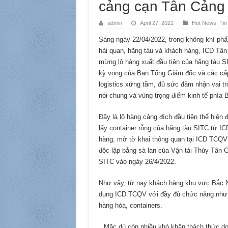
cảng cạn Tân Cảng
admin
April 27, 2022
Hot News
,
Tin
Sáng ngày 22/04/2022, trong không khí phấ
hải quan, hãng tàu và khách hàng, ICD Tâ
mừng lô hàng xuất đầu tiên của hãng tàu SI
kỳ vọng của Ban Tổng Giám đốc và các cấp
logistics xứng tầm, đủ sức đảm nhận vai tr
nói chung và vùng trọng điểm kinh tế phía B
Đây là lô hàng cảng đích đầu tiên thể hiệ
lấy container rỗng của hãng tàu SITC từ I
hàng, mở tờ khai thông quan tại ICD TCQV 
độc lập bằng sà lan của Vận tải Thủy Tân 
SITC vào ngày 26/4/2022.
Như vậy, từ nay khách hàng khu vực Bắc Ni
dụng ICD TCQV với đầy đủ chức năng như m
hàng hóa, containers.
Mặc dù còn nhiều khó khăn thách thức do 