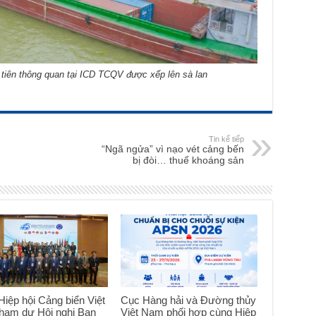
 tiên thông quan tại ICD TCQV được xếp lên sà lan
Tin kế tiếp
“Ngã ngửa” vì nạo vét cảng bến
bị đòi… thuế khoáng sản
iệp hội Cảng biển Việt
Cục Hàng hải và Đường thủy
ham dự Hội nghị Ban
Việt Nam phối hợp cùng Hiệp