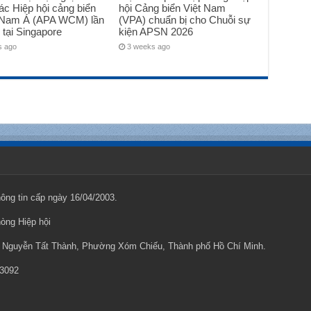
ác Hiệp hội cảng biển
hội Cảng biển Việt Nam
Nam Á (APA WCM) lần
(VPA) chuẩn bị cho Chuỗi sự
 tại Singapore
kiện APSN 2026
s ago
3 weeks ago
ng tin cấp ngày 16/04/2003.
hòng Hiệp hội
ng Nguyễn Tất Thành, Phường Xóm Chiếu, Thành phố Hồ Chí Minh.
 3092