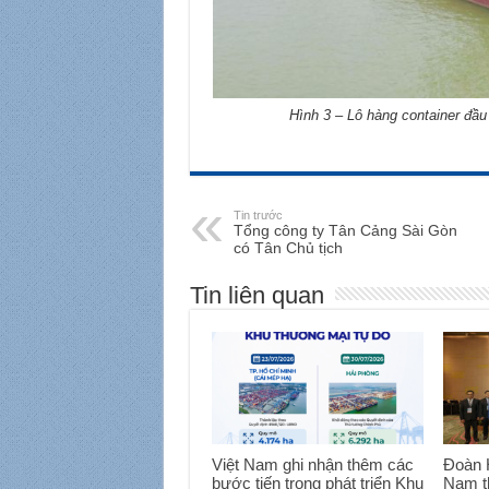
Hình 3 – Lô hàng container đầu
Tin trước
Tổng công ty Tân Cảng Sài Gòn
có Tân Chủ tịch
Tin liên quan
Việt Nam ghi nhận thêm các
Đoàn H
bước tiến trong phát triển Khu
Nam t