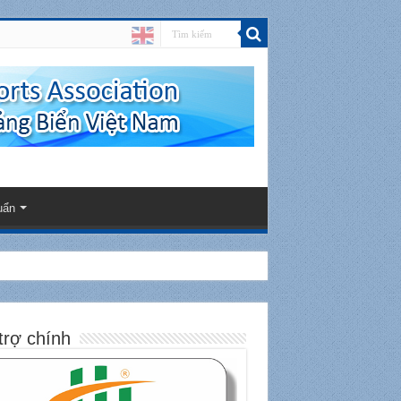
uẩn
trợ chính