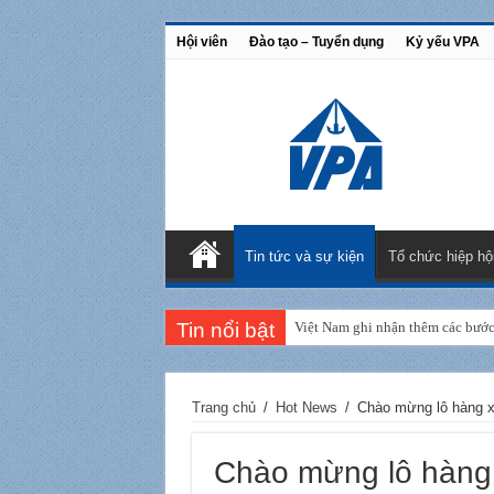
Hội viên
Đào tạo – Tuyển dụng
Kỷ yếu VPA
Tin tức và sự kiện
Tổ chức hiệp hộ
Tin nổi bật
Việt Nam ghi nhận thêm các bước 
Trang chủ
/
Hot News
/
Chào mừng lô hàng x
Chào mừng lô hàng x