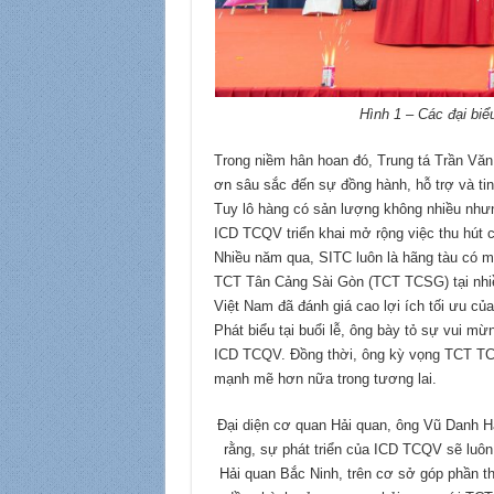
Hình 1 – Các đại biể
Trong niềm hân hoan đó, Trung tá Trần Vă
ơn sâu sắc đến sự đồng hành, hỗ trợ và ti
Tuy lô hàng có sản lượng không nhiều nhưng
ICD TCQV triển khai mở rộng việc thu hút cá
Nhiều năm qua, SITC luôn là hãng tàu có mố
TCT Tân Cảng Sài Gòn (TCT TCSG) tại nhi
Việt Nam đã đánh giá cao lợi ích tối ưu của
Phát biểu tại buổi lễ, ông bày tỏ sự vui 
ICD TCQV. Đồng thời, ông kỳ vọng TCT TCS
mạnh mẽ hơn nữa trong tương lai.
Đại diện cơ quan Hải quan, ông Vũ Danh H
rằng, sự phát triển của ICD TCQV sẽ luôn
Hải quan Bắc Ninh, trên cơ sở góp phần th