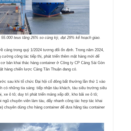
n 55.000 teus tăng 26% so cùng kỳ, đạt 29% kế hoạch giao.
về cảng trong quý 1/2024 tương đối ổn định. Trong năm 2024,
 cường công tác tiếp thị, phát triển thêm mặt hàng mới để
bị cơ bản khai thác hàng container ở Công ty CP Cảng Sài Gòn
mặt hàng chiến lược Cảng Tân Thuận đang có.
c sau khi tổ chức Đại hội cổ đông bất thường lần thứ 1 vào
h có những tia sáng: tiếp nhận tàu khách, tàu siêu trường siêu
ị, xe ô tô; duy trì phát triển mảng xếp dỡ, kho bãi xe ô tô;
i ngũ chuyên viên làm tàu, đẩy nhanh công tác hợp tác khai
re) chuyên dùng cho hàng container để đưa hãng tàu container