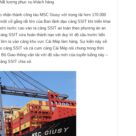
chất lượng phục vụ khách hàng.
p nhận thành công tàu MSC Giusy với trọng tải hơn 170.000
ột cố gắng rất lớn của Ban lãnh đạo cảng SSIT khi triển khai
mớn nước cao vào ra cảng SSIT an toàn theo phương án an
ảng SSIT vừa hoàn thành nạo vét duy trì độ sâu trước bến
 lớn ra vào cảng khu vực Cái Mép làm hàng. Sự kiện này sẽ
ào cảng SSIT và cả cụm cảng Cái Mép nói chung trong thời
 Bộ Giao thông vận tải với độ sâu mới của tuyến luồng này –
ảng SSIT chia sẻ.