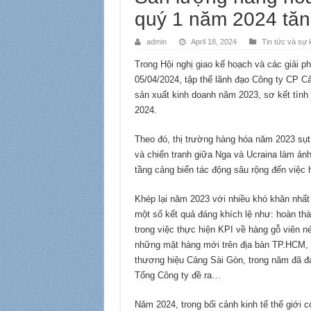
quý 1 năm 2024 tăn
admin
April 18, 2024
Tin tức và sự 
Trong Hội nghị giao kế hoạch và các giải p
05/04/2024, tập thể lãnh đạo Công ty CP Cả
sản xuất kinh doanh năm 2023, sơ kết tình
2024.
Theo đó, thị trường hàng hóa năm 2023 sụ
và chiến tranh giữa Nga và Ucraina làm ản
tầng cảng biển tác động sâu rộng đến việc
Khép lại năm 2023 với nhiều khó khăn nhất 
một số kết quả đáng khích lệ như: hoàn thà
trong việc thực hiện KPI về hàng gỗ viên n
những mặt hàng mới trên địa bàn TP.HCM, t
thương hiệu Cảng Sài Gòn, trong năm đã đạ
Tổng Công ty đề ra…
Năm 2024, trong bối cảnh kinh tế thế giới c