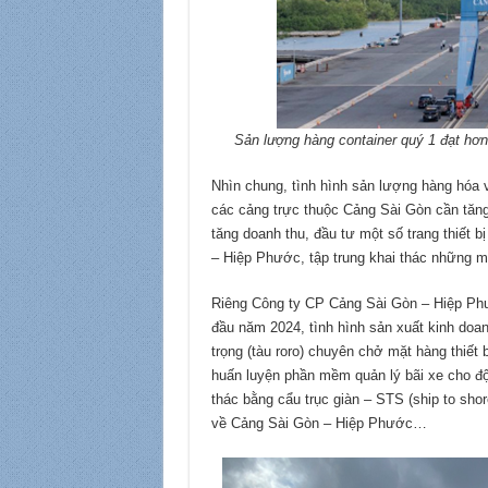
Sản lượng hàng container quý 1 đạt hơ
Nhìn chung, tình hình sản lượng hàng hóa 
các cảng trực thuộc Cảng Sài Gòn cần tăng
tăng doanh thu, đầu tư một số trang thiết 
– Hiệp Phước, tập trung khai thác những 
Riêng Công ty CP Cảng Sài Gòn – Hiệp Phướ
đầu năm 2024, tình hình sản xuất kinh doan
trọng (tàu roro) chuyên chở mặt hàng thiết b
huấn luyện phần mềm quản lý bãi xe cho độ
thác bằng cẩu trục giàn – STS (ship to sho
về Cảng Sài Gòn – Hiệp Phước…