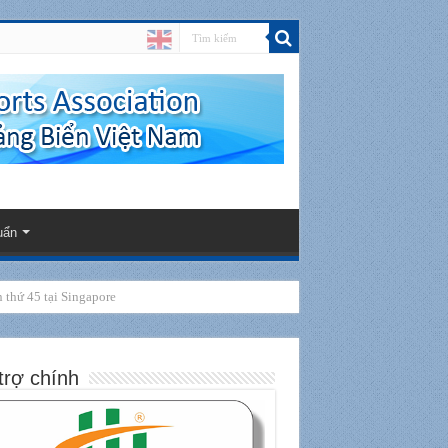
uẩn
thứ 45 tại Singapore
trợ chính