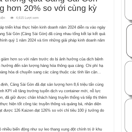
g hơn 20% so với cùng kỳ
kiện
4,615 Lượt xem
háp triển khai thực hiện kinh doanh năm 2024 diễn ra vào ngày
ng Sài Gòn (Cảng Sài Gòn) đã cùng nhau tổng kết lại kết quả
 hình quý 1 năm 2024 và tìm những giải pháp kinh doanh năm
t giảm hơn so với năm trước do bị ảnh hưởng của dịch bệnh
h hưởng đến sản lượng hàng hóa thông qua cảng. Chi phí hạ
 hàng hóa di chuyển sang các cảng thuộc các tỉnh lân cận…
định, Cảng Sài Gòn đã đạt sản lượng hơn 8,6 triệu tấn cùng
nh KPI về tăng trưởng tuyến dịch vụ container mới, nỗ lực
én, đã giữ được chân khách hàng truyền thống và tiếp thị thêm
hực hiện tốt công tác truyền thông và quảng bá, nhận diện
t được 126 Kaizen đạt 126% so với chỉ tiêu 100 ý tưởng do
ó nhiều biến động như sự leo thang xung đột chính trị ở khu