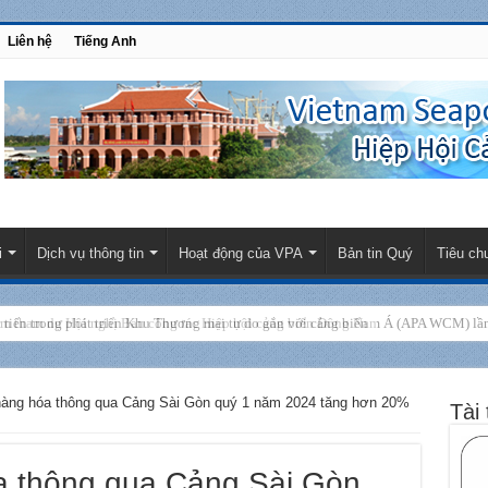
Liên hệ
Tiếng Anh
i
Dịch vụ thông tin
Hoạt động của VPA
Bản tin Quý
Tiêu ch
am tham dự Hội nghị Ban công tác Hiệp hội cảng biển Đông Nam Á (APA WCM) lần 
àng hóa thông qua Cảng Sài Gòn quý 1 năm 2024 tăng hơn 20%
Tài 
a thông qua Cảng Sài Gòn