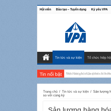
Hội viên
Đào tạo – Tuyển dụng
Kỷ yếu VPA
Tin tức và sự kiện
Tổ chức hiệp hộ
Tin nổi bật
Đoàn Hiệp hội Cảng biển Việt N
Trang chủ
/
Tin tức và sự kiện
/
Sản lượng h
so với cùng kỳ
Sản lượng hàng hó