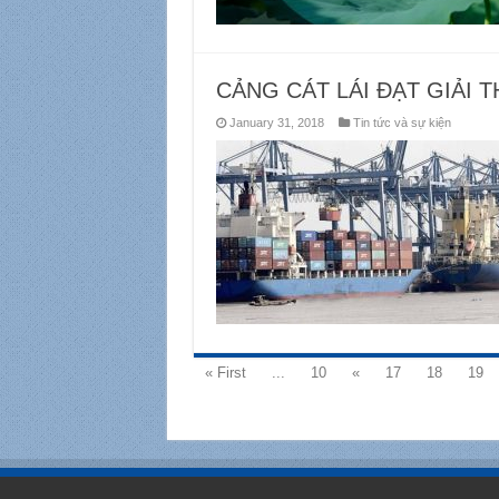
CẢNG CÁT LÁI ĐẠT GIẢI
January 31, 2018
Tin tức và sự kiện
« First
...
10
«
17
18
19