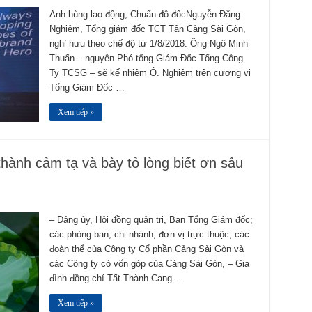
Anh hùng lao động, Chuẩn đô đốcNguyễn Đăng
Nghiêm, Tổng giám đốc TCT Tân Cảng Sài Gòn,
nghỉ hưu theo chế độ từ 1/8/2018. Ông Ngô Minh
Thuấn – nguyên Phó tổng Giám Đốc Tổng Công
Ty TCSG – sẽ kế nhiệm Ô. Nghiêm trên cương vị
Tổng Giám Đốc …
Xem tiếp »
thành cảm tạ và bày tỏ lòng biết ơn sâu
– Đảng ủy, Hội đồng quản trị, Ban Tổng Giám đốc;
các phòng ban, chi nhánh, đơn vị trực thuộc; các
đoàn thể của Công ty Cổ phần Cảng Sài Gòn và
các Công ty có vốn góp của Cảng Sài Gòn, – Gia
đình đồng chí Tất Thành Cang …
Xem tiếp »