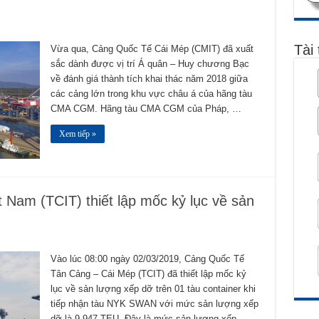
Tài 
Vừa qua, Cảng Quốc Tế Cái Mép (CMIT) đã xuất
sắc dành được vị trí Á quân – Huy chương Bạc
về đánh giá thành tích khai thác năm 2018 giữa
các cảng lớn trong khu vực châu á của hãng tàu
CMA CGM. Hãng tàu CMA CGM của Pháp, …
Xem tiếp »
 Nam (TCIT) thiết lập mốc kỷ lục về sản
Vào lúc 08:00 ngày 02/03/2019, Cảng Quốc Tế
Tân Cảng – Cái Mép (TCIT) đã thiết lập mốc kỷ
lục về sản lượng xếp dỡ trên 01 tàu container khi
tiếp nhận tàu NYK SWAN với mức sản lượng xếp
dỡ là 9.947 TEU. Đây là mức sản lượng xếp …