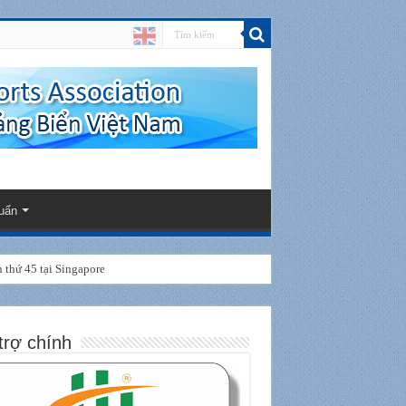
uẩn
thứ 45 tại Singapore
kiện APSN 2026
trợ chính