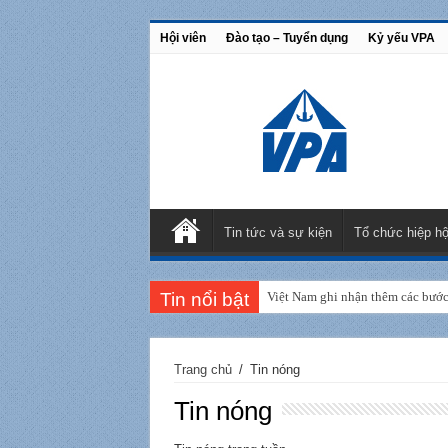
Hội viên
Đào tạo – Tuyển dụng
Kỷ yếu VPA
Tin tức và sự kiện
Tổ chức hiệp hộ
Tin nổi bật
Việt Nam ghi nhận thêm các bước 
Trang chủ
/
Tin nóng
Tin nóng