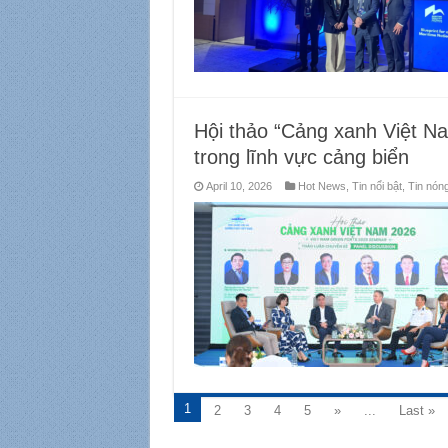
Hội thảo “Cảng xanh Việt Na
trong lĩnh vực cảng biển
April 10, 2026
Hot News
,
Tin nổi bật
,
Tin nón
1
2
3
4
5
»
...
Last »