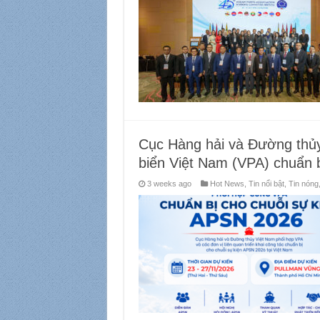
Cục Hàng hải và Đường thủy
biển Việt Nam (VPA) chuẩn 
3 weeks ago
Hot News
,
Tin nổi bật
,
Tin nóng