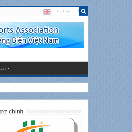
uẩn
trợ chính