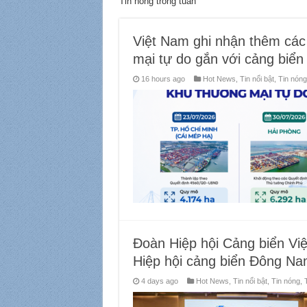
Tin nóng trong tuần
Việt Nam ghi nhận thêm các 
mại tự do gắn với cảng biển
16 hours ago
Hot News
,
Tin nổi bật
,
Tin nóng
Đoàn Hiệp hội Cảng biển Vi
Hiệp hội cảng biển Đông Na
4 days ago
Hot News
,
Tin nổi bật
,
Tin nóng
,