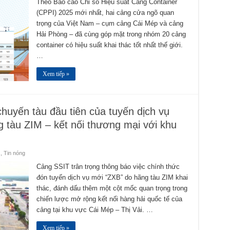
Theo Báo cáo Chỉ số Hiệu suất Cảng Container
(CPPI) 2025 mới nhất, hai cảng cửa ngõ quan
trọng của Việt Nam – cụm cảng Cái Mép và cảng
Hải Phòng – đã cùng góp mặt trong nhóm 20 cảng
container có hiệu suất khai thác tốt nhất thế giới.
…
Xem tiếp »
uyến tàu đầu tiên của tuyến dịch vụ
 tàu ZIM – kết nối thương mại với khu
s
,
Tin nóng
Cảng SSIT trân trọng thông báo việc chính thức
đón tuyến dịch vụ mới “ZXB” do hãng tàu ZIM khai
thác, đánh dấu thêm một cột mốc quan trọng trong
chiến lược mở rộng kết nối hàng hải quốc tế của
cảng tại khu vực Cái Mép – Thị Vải. …
Xem tiếp »