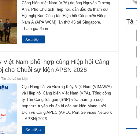
Cảng biển Việt Nam (VPA) do ông Nguyễn Tường
Anh, Phó Chủ tịch Hiệp hội, dẫn đầu đã tham dự
Hội nghị Ban Công tác Hiệp hội Cảng biển Đông
Tài 
Nam Á (APA WCM) lần thứ 45 tại Singapore.
Tham gia đoàn …
Xem tiếp »
 Việt Nam phối hợp cùng Hiệp hội Cảng
bị cho Chuỗi sự kiện APSN 2026
,
Tin tức và sự kiện
Cục Hàng hải và Đường thủy Việt Nam (VIMAWA)
và Hiệp hội Cảng biển Việt Nam (VPA), Tổng công
ty Tân Cảng Sài gòn (SNP) vừa tham gia cuộc
họp trực tuyến chuẩn bị các sự kiện Mạng lưới
Dịch vụ Cảng APEC (APEC Port Services Network
– APSN) 2026 …
Xem tiếp »