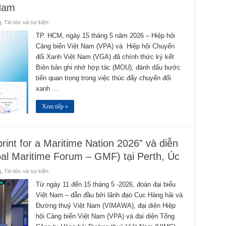
 Nam
g
,
Tin tức và sự kiện
TP. HCM, ngày 15 tháng 5 năm 2026 – Hiệp hội
Cảng biển Việt Nam (VPA) và Hiệp hội Chuyển
đổi Xanh Việt Nam (VGA) đã chính thức ký kết
Biên bản ghi nhớ hợp tác (MOU), đánh dấu bước
tiến quan trọng trong việc thúc đẩy chuyển đổi
xanh …
Xem tiếp »
int for a Maritime Nation 2026” và diễn
al Maritime Forum – GMF) tại Perth, Úc
g
,
Tin tức và sự kiện
Từ ngày 11 đến 15 tháng 5 -2026, đoàn đại biểu
Việt Nam – dẫn đầu bởi lãnh đạo Cục Hàng hải và
Đường thuỷ Việt Nam (VIMAWA), đại diện Hiệp
hội Cảng biển Việt Nam (VPA) và đại diện Tổng