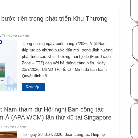
bước tiến trong phát triển Khu Thương
,
Tin tức và sự kiện
Trong những ngày cuối tháng 7/2026, Việt Nam
tiếp tục có những bước tiến mới trong định hướng
phát triển các Khu Thương mại tự do (Free Trade
Zone – FTZ) gắn với hệ thống cảng biển. Ngày
23/7/2026, UBND TP. Hồ Chí Minh đã ban hành
Quyết định số …
Xem tiếp »
ệt Nam tham dự Hội nghị Ban công tác
m Á (APA WCM) lần thứ 45 tại Singapore
Tin tức và sự kiện
Từ ngày 28–31/7/2026, đoàn công tác Hiệp hội