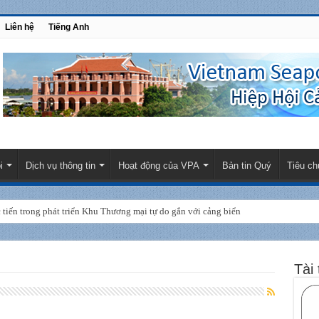
Liên hệ
Tiếng Anh
i
Dịch vụ thông tin
Hoạt động của VPA
Bản tin Quý
Tiêu ch
tiến trong phát triển Khu Thương mại tự do gắn với cảng biển
Tài 