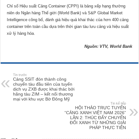
Chỉ số Hiệu suất Cảng Container (CPPI) là bảng xếp hạng thường
niên do Ngân hàng Thế giới (World Bank) và S&P Global Market
Intelligence công bố, đánh giá hiệu quả khai thác của hơn 400 cảng
container trên toàn cầu dựa trên thời gian tàu lưu cảng và hiệu suất
xử lý hàng hóa.
Nguồn: VTV, World Bank
Tin trước
Cảng SSIT đón thành công
chuyến tàu đầu tiên của tuyến
dịch vụ ZXB được khai thác bởi
hãng tàu ZIM – kết nối thương
mại với khu vực Bờ Đông Mỹ
Tin kế tiếp
HỘI THẢO TRỰC TUYẾN
“CẢNG XANH VIỆT NAM 2026”
LẦN 2: THÚC ĐẨY CHUYỂN
ĐỔI XANH TỪ NHỮNG GIẢI
PHÁP THỰC TIỄN