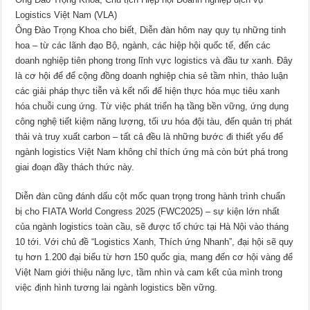
Logistics Việt Nam (VLA)
Ông Đào Trọng Khoa cho biết, Diễn đàn hôm nay quy tụ những tinh
hoa – từ các lãnh đạo Bộ, ngành, các hiệp hội quốc tế, đến các
doanh nghiệp tiên phong trong lĩnh vực logistics và đầu tư xanh. Đây
là cơ hội để để cộng đồng doanh nghiệp chia sẻ tầm nhìn, thảo luận
các giải pháp thực tiễn và kết nối để hiện thực hóa mục tiêu xanh
hóa chuỗi cung ứng. Từ việc phát triển hạ tầng bền vững, ứng dụng
công nghệ tiết kiệm năng lượng, tối ưu hóa đội tàu, đến quản trị phát
thải và truy xuất carbon – tất cả đều là những bước đi thiết yếu để
ngành logistics Việt Nam không chỉ thích ứng mà còn bứt phá trong
giai đoạn đầy thách thức này.
Diễn đàn cũng đánh dấu cột mốc quan trọng trong hành trình chuẩn
bị cho FIATA World Congress 2025 (FWC2025) – sự kiện lớn nhất
của ngành logistics toàn cầu, sẽ được tổ chức tại Hà Nội vào tháng
10 tới. Với chủ đề “Logistics Xanh, Thích ứng Nhanh”, đại hội sẽ quy
tụ hơn 1.200 đại biểu từ hơn 150 quốc gia, mang đến cơ hội vàng để
Việt Nam giới thiệu năng lực, tầm nhìn và cam kết của mình trong
việc định hình tương lai ngành logistics bền vững.