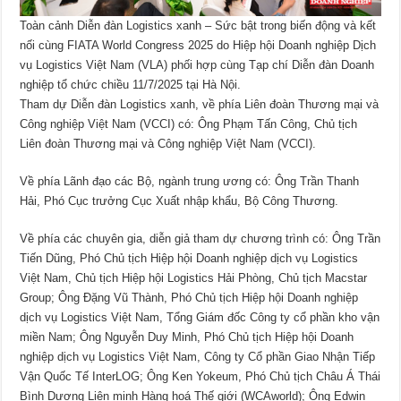
Toàn cảnh Diễn đàn Logistics xanh – Sức bật trong biến động và kết
nối cùng FIATA World Congress 2025 do Hiệp hội Doanh nghiệp Dịch
vụ Logistics Việt Nam (VLA) phối hợp cùng Tạp chí Diễn đàn Doanh
nghiệp tổ chức chiều 11/7/2025 tại Hà Nội.
Tham dự Diễn đàn Logistics xanh, về phía Liên đoàn Thương mại và
Công nghiệp Việt Nam (VCCI) có: Ông Phạm Tấn Công, Chủ tịch
Liên đoàn Thương mại và Công nghiệp Việt Nam (VCCI).
Về phía Lãnh đạo các Bộ, ngành trung ương có: Ông Trần Thanh
Hải, Phó Cục trưởng Cục Xuất nhập khẩu, Bộ Công Thương.
Về phía các chuyên gia, diễn giả tham dự chương trình có: Ông Trần
Tiến Dũng, Phó Chủ tịch Hiệp hội Doanh nghiệp dịch vụ Logistics
Việt Nam, Chủ tịch Hiệp hội Logistics Hải Phòng, Chủ tịch Macstar
Group; Ông Đặng Vũ Thành, Phó Chủ tịch Hiệp hội Doanh nghiệp
dịch vụ Logistics Việt Nam, Tổng Giám đốc Công ty cổ phần kho vận
miền Nam; Ông Nguyễn Duy Minh, Phó Chủ tịch Hiệp hội Doanh
nghiệp dịch vụ Logistics Việt Nam, Công ty Cổ phần Giao Nhận Tiếp
Vận Quốc Tế InterLOG; Ông Ken Yokeum, Phó Chủ tịch Châu Á Thái
Bình Dương Liên minh Hàng hoá Thế giới (WCAworld); Ông Edwin