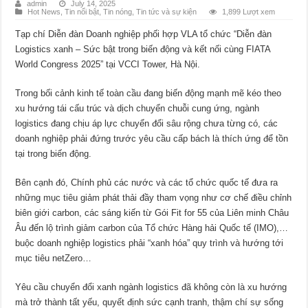
admin
July 14, 2025
Hot News
,
Tin nổi bật
,
Tin nóng
,
Tin tức và sự kiện
1,899 Lượt xem
Tạp chí Diễn đàn Doanh nghiệp phối hợp VLA tổ chức “Diễn đàn
Logistics xanh – Sức bật trong biến động và kết nối cùng FIATA
World Congress 2025” tại VCCI Tower, Hà Nội.
Trong bối cảnh kinh tế toàn cầu đang biến động mạnh mẽ kéo theo
xu hướng tái cấu trúc và dịch chuyển chuỗi cung ứng, ngành
logistics đang chịu áp lực chuyển đổi sâu rộng chưa từng có, các
doanh nghiệp phải đứng trước yêu cầu cấp bách là thích ứng để tồn
tại trong biến động.
Bên cạnh đó, Chính phủ các nước và các tổ chức quốc tế đưa ra
những mục tiêu giảm phát thải đầy tham vọng như cơ chế điều chỉnh
biên giới carbon, các sáng kiến từ Gói Fit for 55 của Liên minh Châu
Âu đến lộ trình giảm carbon của Tổ chức Hàng hải Quốc tế (IMO),…
buộc doanh nghiệp logistics phải “xanh hóa” quy trình và hướng tới
mục tiêu netZero…
Yêu cầu chuyển đổi xanh ngành logistics đã không còn là xu hướng
mà trở thành tất yếu, quyết định sức cạnh tranh, thậm chí sự sống