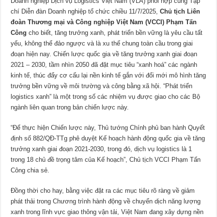
Doanh nghiệp Dịch vụ Logistics Việt Nam (VLA) phối hợp cùng Tạp
chí Diễn đàn Doanh nghiệp tổ chức chiều 11/7/2025,
Chủ tịch Liên
đoàn Thương mại và Công nghiệp Việt Nam (VCCI) Phạm Tấn
Công
cho biết, tăng trưởng xanh, phát triển bền vững là yêu cầu tất
yếu, không thể đảo ngược và là xu thế chung toàn cầu trong giai
đoạn hiện nay. Chiến lược quốc gia về tăng trưởng xanh giai đoạn
2021 – 2030, tầm nhìn 2050 đã đặt mục tiêu “xanh hoá” các ngành
kinh tế, thúc đẩy cơ cấu lại nền kinh tế gắn với đổi mới mô hình tăng
trưởng bền vững về môi trường và công bằng xã hội. “Phát triển
logistics xanh” là một trong số các nhiệm vụ được giao cho các Bộ
ngành liên quan trong bản chiến lược này.
“Để thực hiện Chiến lược này, Thủ tướng Chính phủ ban hành Quyết
định số 882/QĐ-TTg phê duyệt Kế hoạch hành động quốc gia về tăng
trưởng xanh giai đoạn 2021-2030, trong đó, dịch vụ logistics là 1
trong 18 chủ đề trọng tâm của Kế hoạch”, Chủ tịch VCCI Phạm Tấn
Công chia sẻ.
Đồng thời cho hay, bằng việc đặt ra các mục tiêu rõ ràng về giảm
phát thải trong Chương trình hành động về chuyển dịch năng lượng
xanh trong lĩnh vực giao thông vận tải, Việt Nam đang xây dựng nền