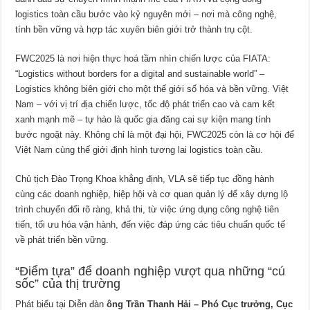
logistics toàn cầu bước vào kỷ nguyên mới – nơi mà công nghệ,
tính bền vững và hợp tác xuyên biên giới trở thành trụ cột.
FWC2025 là nơi hiện thực hoá tầm nhìn chiến lược của FIATA:
“Logistics without borders for a digital and sustainable world” –
Logistics không biên giới cho một thế giới số hóa và bền vững. Việt
Nam – với vị trí địa chiến lược, tốc độ phát triển cao và cam kết
xanh mạnh mẽ – tự hào là quốc gia đăng cai sự kiện mang tính
bước ngoặt này. Không chỉ là một đại hội, FWC2025 còn là cơ hội để
Việt Nam cùng thế giới định hình tương lai logistics toàn cầu.
Chủ tịch Đào Trọng Khoa khẳng định, VLA sẽ tiếp tục đồng hành
cùng các doanh nghiệp, hiệp hội và cơ quan quản lý để xây dựng lộ
trình chuyển đổi rõ ràng, khả thi, từ việc ứng dụng công nghệ tiên
tiến, tối ưu hóa vận hành, đến việc đáp ứng các tiêu chuẩn quốc tế
về phát triển bền vững.
“Điểm tựa” để doanh nghiệp vượt qua những “cú
sốc” của thị trường
Phát biểu tại Diễn đàn
ông Trần Thanh Hải – Phó Cục trưởng, Cục