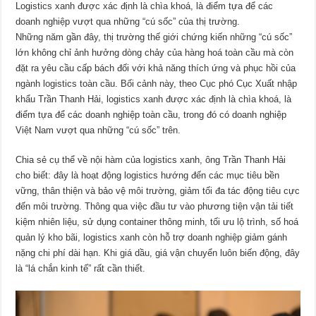
Logistics xanh được xác định là chìa khoá, là điểm tựa để các
doanh nghiệp vượt qua những “cú sốc” của thị trường.
Những năm gần đây, thị trường thế giới chứng kiến những “cú sốc”
lớn không chỉ ảnh hưởng dòng chảy của hàng hoá toàn cầu mà còn
đặt ra yêu cầu cấp bách đối với khả năng thích ứng và phục hồi của
ngành logistics toàn cầu. Bối cảnh này, theo Cục phó Cục Xuất nhập
khẩu Trần Thanh Hải, logistics xanh được xác định là chìa khoá, là
điểm tựa để các doanh nghiệp toàn cầu, trong đó có doanh nghiệp
Việt Nam vượt qua những “cú sốc” trên.
Chia sẻ cụ thể về nội hàm của logistics xanh, ông Trần Thanh Hải
cho biết: đây là hoạt động logistics hướng đến các mục tiêu bền
vững, thân thiện và bảo vệ môi trường, giảm tối đa tác động tiêu cực
đến môi trường. Thông qua việc đầu tư vào phương tiện vận tải tiết
kiệm nhiên liệu, sử dụng container thông minh, tối ưu lộ trình, số hoá
quản lý kho bãi, logistics xanh còn hỗ trợ doanh nghiệp giảm gánh
nặng chi phí dài hạn. Khi giá dầu, giá vận chuyển luôn biến động, đây
là “lá chắn kinh tế” rất cần thiết.