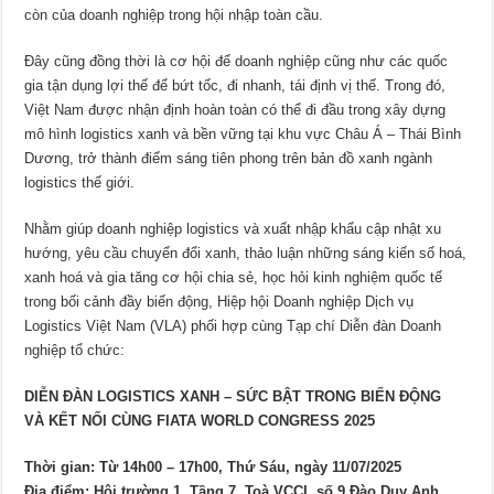
còn của doanh nghiệp trong hội nhập toàn cầu.
Đây cũng đồng thời là cơ hội để doanh nghiệp cũng như các quốc
gia tận dụng lợi thế để bứt tốc, đi nhanh, tái định vị thế. Trong đó,
Việt Nam được nhận định hoàn toàn có thể đi đầu trong xây dựng
mô hình logistics xanh và bền vững tại khu vực Châu Á – Thái Bình
Dương, trở thành điểm sáng tiên phong trên bản đồ xanh ngành
logistics thế giới.
Nhằm giúp doanh nghiệp logistics và xuất nhập khẩu cập nhật xu
hướng, yêu cầu chuyển đổi xanh, thảo luận những sáng kiến số hoá,
xanh hoá và gia tăng cơ hội chia sẻ, học hỏi kinh nghiệm quốc tế
trong bối cảnh đầy biến động, Hiệp hội Doanh nghiệp Dịch vụ
Logistics Việt Nam (VLA) phối hợp cùng Tạp chí Diễn đàn Doanh
nghiệp tổ chức:
DIỄN ĐÀN LOGISTICS XANH – SỨC BẬT TRONG BIẾN ĐỘNG
VÀ KẾT NỐI CÙNG FIATA WORLD CONGRESS 2025
Thời gian: Từ 14h00 – 17h00, Thứ Sáu, ngày 11/07/2025
Địa điểm: Hội trường 1, Tầng 7, Toà VCCI, số 9 Đào Duy Anh,