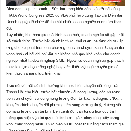
Diễn đàn Logistics xanh – Sức bật trong biến động và kết nối cùng
FIATA World Congress 2025 do VLA phối hợp cùng Tạp chí Diễn đàn
Doanh nghiệp tổ chức đã thu hút nhiều doanh nghiệp quan tâm tham
dự.
Tuy nhiên, khi tham gia quá trình xanh hoá, doanh nghiệp sẽ gặp một
số thách thức. Trước hết về nhận thức, thói quen, hạ tầng chưa đáp
ứng cho sự phát triển của phương tiện vận chuyển xanh. Chuyển đổi
xanh hoá đòi hỏi chi phí đầu tư không nhỏ gây khó khăn cho doanh
nghiệp, nhất là doanh nghiệp SME. Ngoài ra, doanh nghiệp gặp thách
thức khi lựa chọn công nghệ hay việc thiếu đội ngũ chuyên gia có
kiến thức và năng lực triển khai.
Trao đổi về một số định hướng khi thực hiện chuyển đổi, ông Trần
Thanh Hải cho biết, trước hết chuyển đổi năng lượng, các phương
tiện vận chuyển sử dụng năng lượng điện tái tạo, hydrogen, LNG…;
khuyến khích chuyển đổi phương tiện sang đường thuỷ, đường sắt
có năng lượng vận tải lớn. Bên cạnh đó, cần tối ưu hoá quy trình
thông qua việc vận tải quy mô lớn hơn, giảm chạy rỗng, xây dựng
kho, cảng thông minh. Thực hiện bù trù phát thải bằng cách tham gia
trồng rừng cũng là một định hướng.