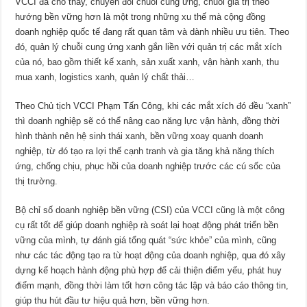
VCCI đã cho thấy, chuyển đổi chuỗi cung ứng, chuỗi giá trị theo
hướng bền vững hơn là một trong những xu thế mà cộng đồng
doanh nghiệp quốc tế đang rất quan tâm và dành nhiều ưu tiên. Theo
đó, quản lý chuỗi cung ứng xanh gắn liền với quản trị các mắt xích
của nó, bao gồm thiết kế xanh, sản xuất xanh, vận hành xanh, thu
mua xanh, logistics xanh, quản lý chất thải…
Theo Chủ tịch VCCI Phạm Tấn Công, khi các mắt xích đó đều “xanh”
thì doanh nghiệp sẽ có thể nâng cao năng lực vận hành, đồng thời
hình thành nên hệ sinh thái xanh, bền vững xoay quanh doanh
nghiệp, từ đó tạo ra lợi thế cạnh tranh và gia tăng khả năng thích
ứng, chống chịu, phục hồi của doanh nghiệp trước các cú sốc của
thị trường.
Bộ chỉ số doanh nghiệp bền vững (CSI) của VCCI cũng là một công
cụ rất tốt để giúp doanh nghiệp rà soát lại hoạt động phát triển bền
vững của mình, tự đánh giá tổng quát “sức khỏe” của mình, cũng
như các tác động tạo ra từ hoạt động của doanh nghiệp, qua đó xây
dựng kế hoạch hành động phù hợp để cải thiện điểm yếu, phát huy
điểm mạnh, đồng thời làm tốt hơn công tác lập và báo cáo thông tin,
giúp thu hút đầu tư hiệu quả hơn, bền vững hơn.