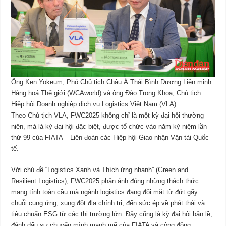
Ông Ken Yokeum, Phó Chủ tịch Châu Á Thái Bình Dương Liên minh
Hàng hoá Thế giới (WCAworld) và ông Đào Trọng Khoa, Chủ tịch
Hiệp hội Doanh nghiệp dịch vụ Logistics Việt Nam (VLA)
Theo Chủ tịch VLA, FWC2025 không chỉ là một kỳ đại hội thường
niên, mà là kỳ đại hội đặc biệt, được tổ chức vào năm kỷ niệm lần
thứ 99 của FIATA – Liên đoàn các Hiệp hội Giao nhận Vận tải Quốc
tế.
Với chủ đề “Logistics Xanh và Thích ứng nhanh” (Green and
Resilient Logistics), FWC2025 phản ánh đúng những thách thức
mang tính toàn cầu mà ngành logistics đang đối mặt từ đứt gãy
chuỗi cung ứng, xung đột địa chính trị, đến sức ép về phát thải và
tiêu chuẩn ESG từ các thị trường lớn. Đây cũng là kỳ đại hội bản lề,
đánh dấu sự chuyển mình mạnh mẽ của FIATA và cộng đồng