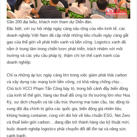
Gần 200 đại biểu, khách mời tham dự Diễn đàn.
Đặc biệt, với sự hội nhập ngày càng sâu rộng của nền kinh tế, các
doanh nghiệp Việt Nam đã cập nhật những tiêu chuẩn ngày càng gắt
gao của thế giới về phát triển xanh và bền vững. Logistics xanh đã
nằm ở trung tâm trong chiến lược phát triển, trách nhiệm với môi
trường và các yêu cầu pháp lý, thậm chí lợi thế cạnh tranh của
doanh nghiệp.
Chỉ ra những áp lực ngày càng lớn trong việc giảm phát thải carbon
và xây dựng các mạng lưới bền vững, có khả năng chống chịu…
Chủ tịch VCCI Phạm Tấn Công bày tỏ, trong bối cảnh đầy biến động
của kinh tế thế giới, hàng rào thuế đối ứng từ thị trường lớn như Hoa
Kỳ, sự dịch chuyển và tái cấu trúc thương mại toàn cầu, tác động từ
xung đột địa chính trị giữa các quốc gia, biến động giá nhiên liệu,
khủng hoảng container, cùng với đòi hỏi về tiêu chuẩn ESG, Net Zero
và thuế biên giới carbon… đang dần trở thành hàng rào kỹ thuật mới,
buộc doanh nghiệp logistics phải chuyển đổi để tồn tại và nâng sức
cạnh tranh.