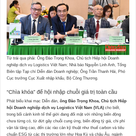
Từ trái qua phải: Ông Đào Trọng Khoa, Chủ tịch Hiệp hội Doanh
nghiệp dịch vụ Logistics Việt Nam; Nhà báo Nguyễn Linh Anh, Tổng
Biên tập Tạp chí Diễn đàn Doanh nghiệp; Ông Trần Thanh Hải, Phó
Cục trưởng Cục Xuất nhập khẩu, Bộ Công Thương.
“Chìa khóa” để hội nhập chuỗi giá trị toàn cầu
Phát biểu khai mạc Diễn đàn,
ô
ng Đào Trọng Khoa, Chủ tịch Hiệp
hội Doanh nghiệp dịch vụ Logistics Việt Nam (VLA)
cho biết,
trong bối cảnh kinh tế thế giới đang đối mặt với những biến động
chưa từng có, từ đứt gãy chuỗi cung ứng, biến động tỷ giá, chi phí
vận tải tăng cao, đến các rào cản kỹ thuật như thuế carbon và tiêu
chuẩn ESG từ các thị trường lớn như Hoa Kỳ và châu Âu, ngành