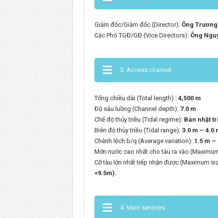
Giám đốc/Giám đốc (Director):
Ông Trương
Các Phó TGĐ/GĐ (Vice Directors):
Ông Ngu
3. Access channel
Tổng chiều dài (Total length) :
4,500 m
Độ sâu luồng (Channel depth):
7.0 m
Chế độ thủy triều (Tidal regime):
Bán nhật tr
Biên độ thủy triều (Tidal range):
3.0 m – 4.0
Chênh lệch b/q (Average variation):
1.5 m –
Mớn nước cao nhất cho tàu ra vào (Maximum
Cỡ tàu lớn nhất tiếp nhận được (Maximum si
<9.5m).
4. Main services