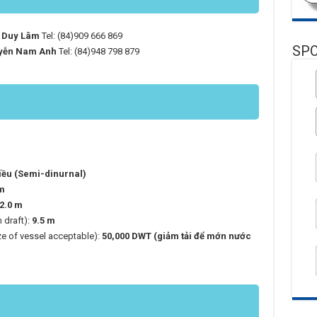
 Duy Lâm
Tel: (84)909 666 869
SP
yễn Nam Anh
Tel: (84)948 798 879
iều (Semi-dinurnal)
 m
 2.0 m
 draft):
9.5 m
ze of vessel acceptable):
50,000 DWT (giảm tải để mớn nước