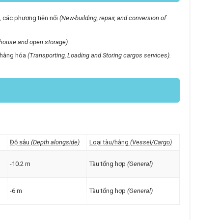
, các phương tiện nổi
(New-building, repair, and conversion of
house and open storage).
n hàng hóa
(Transporting, Loading and Storing cargos services).
Độ sâu
(Depth alongside)
Loại tàu/hàng
(Vessel/Cargo)
-10.2 m
Tàu tổng hợp
(General)
-6 m
Tàu tổng hợp
(General)