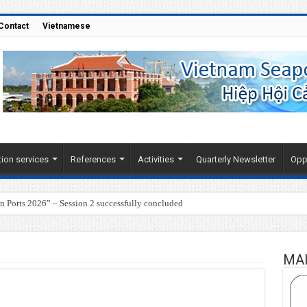
Contact
Vietnamese
ion services
References
Activities
Quarterly Newsletter
Oppo
Ports 2026” – Session 2 successfully concluded
MA