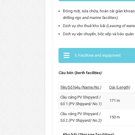
Đóng mới, sửa chữa, hoán cải giàn khoan
drilling rigs and marine facilities).
Dịch vụ cho thuê kho bãi
(Leasing of ware
Dịch vụ vận chuyển, bốc xếp và bảo quả
5. Facilities and equipment
Cầu bến (
berth facilities)
:
Tên/Số hiệu
(Name/No.)
Dài
(Length)
Cầu cảng PV Shipyard /
171 m
Số 1
(PV Shipyard/ No.1)
Cầu cảng PV Shipyard /
150 m
Số 2
(PV Shipyard/ No.2)
Kho bãi (Storage facilities):