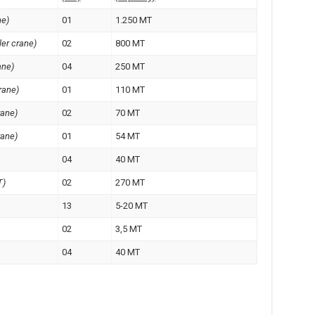
ne)
01
1.250 MT
er crane)
02
800 MT
ane)
04
250 MT
rane)
01
110 MT
ane)
02
70 MT
ane)
01
54 MT
04
40 MT
T)
02
270 MT
13
5-20 MT
02
3,5 MT
04
40 MT