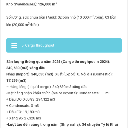
2
Kho
(Warehouses)
:
126,000 m
3
Số lượng, sức chứa bồn (
Tank):
02 bồn nhỏ (10,000 m
/bồn); 03 bồn
3
lớn (20,000 m
/bồn)
5. Cargo throughput
Sản lượng thông qua năm 2024 (Cargo throughput in 2024):
340,630 (m3) xăng dầu
Nhập (Import):
340,630 (m3)
. Xuất (Expor): 0. Nội địa (Domestic):
17,299 (m3)
– Hàng lỏng (Liquid cargo): 340,630 m3 xăng dầu
-Mặt hàng nhập khẩu chính (Major exports): Condensate: ….. m3
+ Dầu DO 0.05%S: 294,122 m3
+ Condensate: 0 m3
+ Dầu FO: 19,180 m3
+ Xăng 95: 27,328 m3
-Lượt tàu đến cảng trong năm (Ship calls): 34 chuyến Tỷ lệ Khai