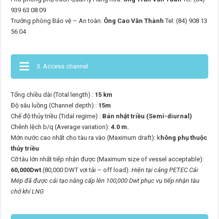
939 63 08 09
Trưởng phòng Bảo vệ – An toàn:
Ông Cao Văn Thành
Tel: (84) 908 13
56 04
3. Access channel
Tổng chiều dài (Total length) :
15 km
Độ sâu luồng (Channel depth) :
15m
Chế độ thủy triều (Tidal regime) :
Bán nhật triều (Semi-diurnal)
Chênh lệch b/q (Average variation):
4.0 m.
Mớn nước cao nhất cho tàu ra vào (Maximum draft): k
hông phụ thuộc
thủy triều
Cỡ tàu lớn nhất tiếp nhận được (Maximum size of vessel acceptable):
60,000Dwt
(80,000 DWT vơi tải – off load).
Hiện tại cảng PETEC Cái
Mép đã được cải tạo nâng cấp lên 100,000 Dwt phục vụ tiếp nhận tàu
chở khí LNG