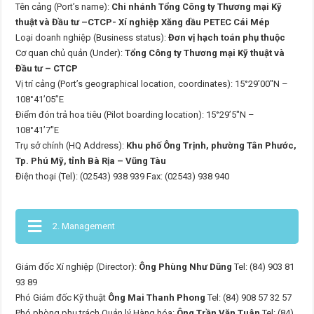
Tên cảng (Port’s name):
Chi nhánh Tổng Công ty Thương mại Kỹ
thuật và Đầu tư –CTCP- Xí nghiệp Xăng dầu PETEC Cái Mép
Loại doanh nghiệp (Business status):
Đơn vị hạch toán phụ thuộc
Cơ quan chủ quản (Under):
Tổng Công ty Thương mại Kỹ thuật và
Đầu tư – CTCP
Vị trí cảng (Port’s geographical location, coordinates): 15°29’00″N –
108°41’05”E
Điểm đón trả hoa tiêu (Pilot boarding location): 15°29’5″N –
108°41’7″E
Trụ sở chính (HQ Address):
Khu phố Ông Trịnh, phường Tân Phước,
Tp. Phú Mỹ, tỉnh Bà Rịa – Vũng Tàu
Điện thoại (Tel): (02543) 938 939 Fax: (02543) 938 940
2. Management
Giám đốc Xí nghiệp (Director):
Ông Phùng Như Dũng
Tel: (84) 903 81
93 89
Phó Giám đốc Kỹ thuật
Ông Mai Thanh Phong
Tel: (84) 908 57 32 57
Phó phòng phụ trách Quản lý Hàng hóa:
Ông Trần Văn Tuân
Tel: (84)