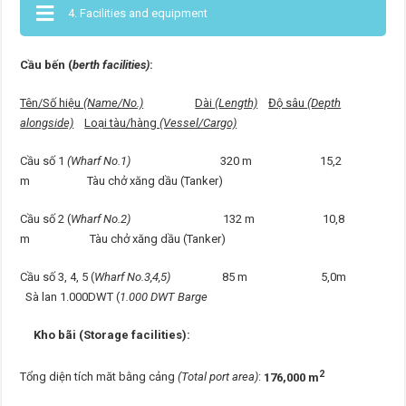
4. Facilities and equipment
Cầu bến (
berth facilities)
:
Tên/Số hiệu
(Name/No.)
Dài
(Length)
Độ sâu
(Depth
alongside)
Loại tàu/hàng
(Vessel/Cargo)
Cầu số 1
(Wharf No.1)
320 m 15,2
m Tàu chở xăng dầu (Tanker)
Cầu số 2 (
Wharf No.2)
132 m 10,8
m Tàu chở xăng dầu (Tanker)
Cầu số 3, 4, 5 (
Wharf No.3,4,5)
85 m 5,0m
Sà lan 1.000DWT (
1.000 DWT Barge
Kho bãi (Storage facilities):
2
Tổng diện tích măt bằng cảng
(Total port area)
:
176,000 m