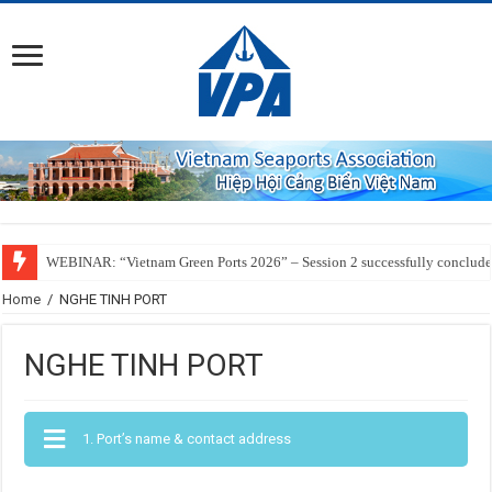
WEBINAR: “Vietnam Green Ports 2026” – Session 2 successfully conclud
SSIT Successfully Welcomes the Inaugural Call of ZIM’s ZXB Service Conn
Home
/
NGHE TINH PORT
NGHE TINH PORT
1. Port’s name & contact address