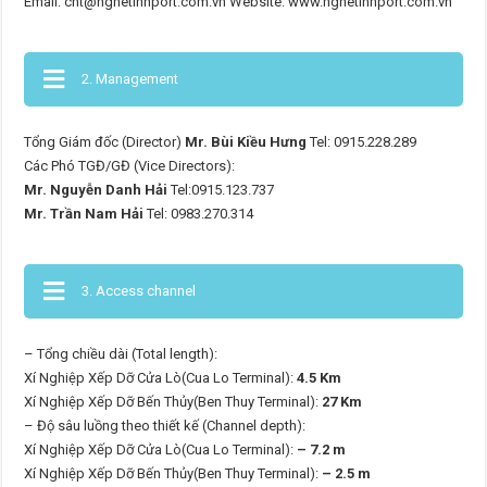
Email: cnt@nghetinhport.com.vn Website: www.nghetinhport.com.vn
2. Management
Tổng Giám đốc (Director)
Mr. Bùi Kiều Hưng
Tel: 0915.228.289
Các Phó TGĐ/GĐ (Vice Directors):
Mr. Nguyễn Danh Hải
Tel:0915.123.737
Mr. Trần Nam Hải
Tel: 0983.270.314
3. Access channel
– Tổng chiều dài (Total length):
Xí Nghiệp Xếp Dỡ Cửa Lò(Cua Lo Terminal):
4.5 Km
Xí Nghiệp Xếp Dỡ Bến Thủy(Ben Thuy Terminal):
27 Km
– Độ sâu luồng theo thiết kế (Channel depth):
Xí Nghiệp Xếp Dỡ Cửa Lò(Cua Lo Terminal):
– 7.2 m
Xí Nghiệp Xếp Dỡ Bến Thủy(Ben Thuy Terminal):
– 2.5 m