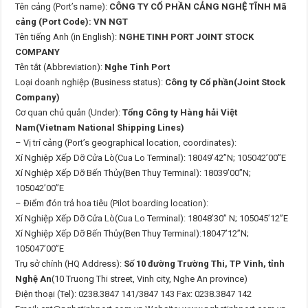
Tên cảng (Port’s name):
CÔNG TY CỔ PHẦN CẢNG NGHỆ TĨNH Mã
cảng (Port Code): VN NGT
Tên tiếng Anh (in English):
NGHE TINH PORT JOINT STOCK
COMPANY
Tên tắt (Abbreviation):
Nghe Tinh Port
Loại doanh nghiệp (Business status):
Công ty Cổ phần(Joint Stock
Company)
Cơ quan chủ quản (Under):
Tổng Công ty Hàng hải Việt
Nam(Vietnam National Shipping Lines)
– Vị trí cảng (Port’s geographical location, coordinates):
Xí Nghiệp Xếp Dỡ Cửa Lò(Cua Lo Terminal): 18049’42’’N; 105042’00’’E
Xí Nghiệp Xếp Dỡ Bến Thủy(Ben Thuy Terminal): 18039’00’’N;
105042’00’’E
– Điểm đón trả hoa tiêu (Pilot boarding location):
Xí Nghiệp Xếp Dỡ Cửa Lò(Cua Lo Terminal): 18048’30’’ N; 105045’12’’E
Xí Nghiệp Xếp Dỡ Bến Thủy(Ben Thuy Terminal):18047’12’’N;
105047’00’’E
Trụ sở chính (HQ Address):
Số 10 đường Trường Thi, TP Vinh, tỉnh
Nghệ An
(10 Truong Thi street, Vinh city, Nghe An province)
Điện thoại (Tel): 0238.3847 141/3847 143 Fax: 0238.3847 142