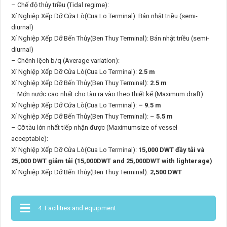
– Chế độ thủy triều (Tidal regime):
Xí Nghiệp Xếp Dỡ Cửa Lò(Cua Lo Terminal): Bán nhật triều (semi-
diurnal)
Xí Nghiệp Xếp Dỡ Bến Thủy(Ben Thuy Terminal): Bán nhật triều (semi-
diurnal)
– Chênh lệch b/q (Average variation):
Xí Nghiệp Xếp Dỡ Cửa Lò(Cua Lo Terminal):
2.5 m
Xí Nghiệp Xếp Dỡ Bến Thủy(Ben Thuy Terminal):
2.5 m
– Mớn nước cao nhất cho tàu ra vào theo thiết kế (Maximum draft):
Xí Nghiệp Xếp Dỡ Cửa Lò(Cua Lo Terminal):
– 9.5 m
Xí Nghiệp Xếp Dỡ Bến Thủy(Ben Thuy Terminal): –
5.5 m
– Cỡ tàu lớn nhất tiếp nhận được (Maximumsize of vessel
acceptable):
Xí Nghiệp Xếp Dỡ Cửa Lò(Cua Lo Terminal):
15,000 DWT đầy tải và
25,000 DWT giảm tải (15,000DWT and 25,000DWT with lighterage)
Xí Nghiệp Xếp Dỡ Bến Thủy(Ben Thuy Terminal):
2,500 DWT
4. Facilities and equipment