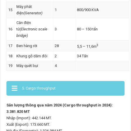
Máy phát
15
1
800/900 KVA
điện
(Generator)
Cân điện
16
tử
(Electronic scale
3
80 – 150 tấn
bridge)
3
17
Ben hàng rời
28
5,5 – 11,6m
18
Khung gỗ dăm đôi
2
34 Tấn
19
Máy quét bụi
4
5. Cargo throughput
Sản lượng thông qua năm 2024 (Cargo throughput in 2024):
3.381.820 MT
Nhập (Import): 442.144 MT.
Xuất (Export): 173.660 MT.
Nội địa (Domestic): 1.326.984 MT