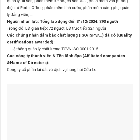
quản lý tài sản, phần mềm kế hoạch sản xuất, phần mềm văn phòng
điện tử Portal Office, phần mềm tính cước, phần mềm cảng phí, quản
lý đảng viên, …
Nguồn nhân lực: Tổng lao động đến 31/12/2024: 393 người
Trong đó: LĐ gián tiếp: 72 người; LĐ trực tiếp 321 người
Các chứng nhận đảm bảo chất lượng (ISO/ISPS/…) đã có (Quality
certifications awarded):
– Hệ thống quản lý chất lượng TCVN ISO 9001:2015
Các công ty thành viên & Tên lãnh đạo (Affiliated companies
&Name of Directors):
Công ty cổ phần lai dắt và dịch vụ hàng hải Cửa Lò