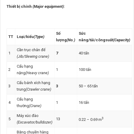
Thiết bị chính
(Major equipment)
:
Số
Sức
TT
Loại/kiểu
(Type)
lượng
(No.)
nâng/tải/côngsuất
(Capacity)
Cần trục chân đế
1
7
40 tấn
(Jib/Slewing crane)
Cẩu hạng
2
1
100 tấn
nặng
(Heavy crane)
Cẩu bánh xích hạng
3
3
50 – 65 tấn
trung
(Crawler crane)
Cẩu hạng
4
1
16 tấn
thường
(Crane)
Máy xúc đào
3
5
13
0.22 – 0.69 m
(Excavator/bulldozer)
Băng chuyền hàng