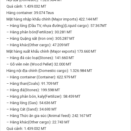
Quá cảnh: 1.439.032 MT
Hàng container: 39.074 Teus
Mặt hàng nhập khẩu chính (Major imports) 422.144 MT
– Hàng lỏng (Dầu TV, nhựa đường)(Liquid cargo): 57.367MT
– Hàng phân bón(Fertilizer): 30.281 MT
– Hàng Quặng sắt (Iron ore): 305.287 MT
– Hàng khác(Other cargo): 47.209 MT
Mặt hàng xuất khẩu chính (Major exports) 173.660 MT
– Hàng đá các loại(Stones): 141.660 MT
– Gỗ viên nén (Wood Pellet) 32.000 MT
Hàng nội địa chính (Domestic cargo): 1.326.984 MT
– Hàng container (Container): 622.979 MT
– Hàng than(Coals): 91.709 MT
– Hàng đá(Stones): 199.598 MT
– Hàng phân bón, kaly(Fertilizer): 58.459 MT
– Hàng lỏng (Gas): 54.636 MT
– Hàng Cát (Sand): 34.693 MT
– Hàng Thức ăn gia súc (Animal feed): 242.167 MT
– Hàng khác(Other cargo): 22.743 MT
Quá cảnh: 1.439.032 MT