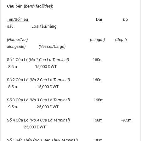
Cầu bến (
berth facilities)
:
Tên/Số hiệu
Dài Độ
sâu
Loại tàu/hàng
(Name/No.) (Length) (Depth
alongside) (Vessel/Cargo)
Số 1 Cửa Lò
(No.1 Cua Lo Terminal)
160m
-8.5m 15,000 DWT
Số 2 Cửa Lò
(No.2 Cua Lo Terminal)
160m
-8.5m 15,000 DWT
Số 3 Cửa Lò
(No.3 Cua Lo Terminal)
168m
-9.5m 25,000 DWT
Số 4 Cửa Lò
(No.4 Cua Lo Terminal)
168m -9.5m
25,000 DWT
Số 1 Bến Thủy
(No.1 Ben Thuy Terminal)
30m