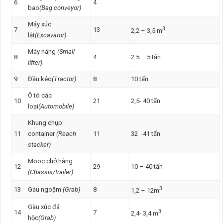
6
4
bao
(Bag conveyor)
Máy xúc
3
7
13
2,2 – 3,5 m
lật
(Excavator)
Máy nâng
(Small
8
4
2.5 – 5 tấn
lifter)
9
Đầu kéo
(Tractor)
8
10 tấn
Ô tô các
10
21
2,5- 40 tấn
loại
(Automobile)
Khung chụp
11
container
(Reach
11
32 -41 tấn
stacker)
Mooc chở hàng
12
29
10 – 40 tấn
(Chassis/trailer)
3
13
Gàu ngoặm
(Grab)
8
1,2 – 12m
Gàu xúc đá
3
14
7
2,4- 3,4 m
hộc
(Grab)