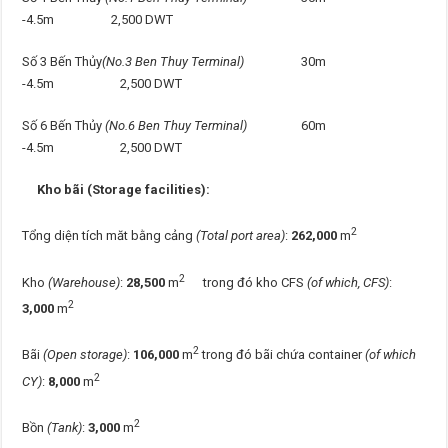
-4.5m 2,500 DWT
Số 3 Bến Thủy
(No.3 Ben Thuy Terminal)
30m
-4.5m 2,500 DWT
Số 6 Bến Thủy
(No.6 Ben Thuy Terminal)
60m
-4.5m 2,500 DWT
Kho bãi (Storage facilities):
2
Tổng diện tích măt bằng cảng
(Total port area)
:
262,000
m
2
Kho
(Warehouse)
:
28,500
m
trong đó kho CFS
(of which, CFS)
:
2
3,000
m
2
Bãi
(Open storage)
:
106,000
m
trong đó bãi chứa container
(of which
2
CY)
:
8,000
m
2
Bồn
(Tank)
:
3,000
m