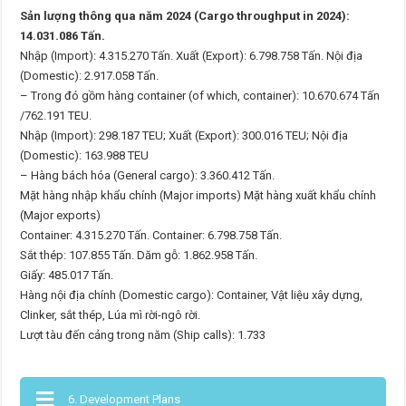
Sản lượng thông qua năm 2024 (Cargo throughput in 2024):
14.031.086 Tấn.
Nhập (Import): 4.315.270 Tấn. Xuất (Export): 6.798.758 Tấn. Nội địa
(Domestic): 2.917.058 Tấn.
– Trong đó gồm hàng container (of which, container): 10.670.674 Tấn
/762.191 TEU.
Nhập (Import): 298.187 TEU; Xuất (Export): 300.016 TEU; Nội địa
(Domestic): 163.988 TEU
– Hàng bách hóa (General cargo): 3.360.412 Tấn.
Mặt hàng nhập khẩu chính (Major imports) Mặt hàng xuất khẩu chính
(Major exports)
Container: 4.315.270 Tấn. Container: 6.798.758 Tấn.
Sắt thép: 107.855 Tấn. Dăm gỗ: 1.862.958 Tấn.
Giấy: 485.017 Tấn.
Hàng nội địa chính (Domestic cargo): Container, Vật liệu xây dựng,
Clinker, sắt thép, Lúa mì rời-ngô rời.
Lượt tàu đến cảng trong năm (Ship calls): 1.733
6. Development Plans