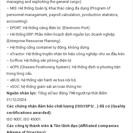
managing and exploiting the general cargo)
– MIS: Hệ thống Quản lý, Khai thác cảng đa dụng (Program of
personnel management, payroll calculation, production statistics,
accounting).
– EPORT: Hệ thống cảng điện tử. (Electronic Port).
– Hệ thống ERP: Phần mềm hoạch định nguồn lực doanh nghiệp
(Enterprise Resourcer Planning).
– Hệ thống cổng container tự động, không dừng.
– eTractor: Hệ thống truyền nhận tín hiệu công nghiệp cho xe đầu kéo.
– Eoffice: Hệ thống văn phòng điện tử.
– eCPS (Chassis Positioning System): Hệ thống định vị phương tiện
trong lòng cẩu.
– eBUS: hệ thống vận hành xe bus nội bộ.
– vSOC: hệ thống giám sát an toàn thông tin.
Nguồn nhân lực:
Tổng số lao động 798 người tại thời điểm
31/12/2024.
Các chứng nhận đảm bảo chất lượng (ISO/ISPS/…) đã có (Quality
certifications awarded):
ISO 9001, ISO 45001.
Các công ty thành viên & Tên lãnh đạo (Affiliated companies
&Name of Directors):