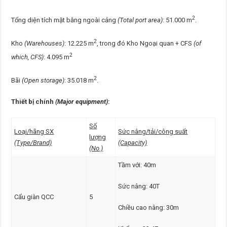
2
Tổng diện tích mặt bằng ngoài cảng
(Total port area)
: 51.000 m
.
2
Kho
(Warehouses)
: 12.225 m
, trong đó Kho Ngoại quan + CFS
(of
2
which, CFS)
: 4.095 m
2
Bãi
(Open storage)
: 35.018 m
.
Thiết bị chính
(Major equipment)
:
Số
Loại/hãng SX
Sức nâng/tải/công suất
lượng
(Type/Brand)
(Capacity)
(No.)
Tầm với: 40m
Sức nâng: 40T
Cẩu giàn QCC
5
Chiều cao nâng: 30m