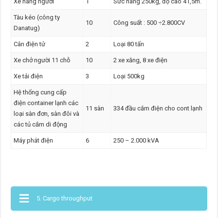
Xe nâng người
1
Sức nâng 250kg, độ cao 41,5m.
Tàu kéo (công ty
10
Công suất : 500 ÷2.800CV
Danatug)
Cân điện tử
2
Loại 80 tấn
Xe chở người 11 chỗ
10
2 xe xăng, 8 xe điện
Xe tải điện
3
Loại 500kg
Hệ thống cung cấp
điện container lạnh các
11 sàn
334 đầu cắm điện cho cont lạnh
loại sàn đơn, sàn đôi và
các tủ cắm di động
Máy phát điện
6
250 – 2.000 kVA
5. Cargo throughput