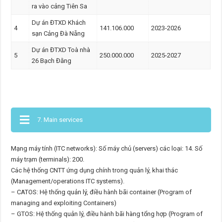
ra vào cảng Tiên Sa
Dự án ĐTXD Khách
4
141.106.000
2023-2026
sạn Cảng Đà Nẵng
Dự án ĐTXD Toà nhà
5
250.000.000
2025-2027
26 Bạch Đằng
7. Main services
Mạng máy tính (ITC networks): Số máy chủ (servers) các loại: 14. Số
máy trạm (terminals): 200.
Các hệ thống CNTT ứng dụng chính trong quản lý, khai thác
(Management/operations ITC systems).
– CATOS: Hệ thống quản lý, điều hành bãi container (Program of
managing and exploiting Containers)
– GTOS: Hệ thống quản lý, điều hành bãi hàng tổng hợp (Program of