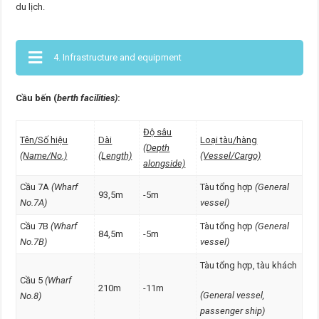
du lịch.
4. Infrastructure and equipment
Cầu bến (
berth facilities)
:
Độ sâu
Tên/Số hiệu
Dài
Loại tàu/hàng
(Depth
(Name/No.)
(Length)
(Vessel/Cargo)
alongside)
Cầu 7A
(Wharf
Tàu tổng hợp
(General
93,5m
-5m
No.7A)
vessel)
Cầu 7B
(Wharf
Tàu tổng hợp
(General
84,5m
-5m
No.7B)
vessel)
Tàu tổng hợp, tàu khách
Cầu 5
(Wharf
210m
-11m
(General vessel,
No.8)
passenger ship)