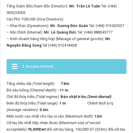
Tổng Giám đốc/Giám đốc (Director):
Mr. Trần Lê Tuấn
Tel: (+84)
905234505
Các Phó TGĐ/GĐ (Vice Directors):
– Khai thác (Operations):
Mr. Dương Đức Xuân
Tel: (+84) 913430537
– Nội Chính (Internal):
Mr. Lê Quảng Đức
Tel: (+84) 888345777
– Kinh doanh hàng tổng hợp (Manage of general goods):
Mr.
Nguyễn Đẳng Song
Tel (+84) 912418428
3. Access channel
Tổng chiều dài
(Total length)
:
7 Km
Độ sâu luồng
(Channel depth)
:
-11 m
.
Chế độ thủy triều
(Tidal regime)
:
Bán nhật triều
(Semi-diurnal)
Biên độ thủy triều
(Tidal range)
:
1 m
Chênh lệch b/q
(
Average variation):
0.6m
.
Mớn nước cao nhất cho tàu ra vào
(Maximum draft)
:
12m
.
Cỡ tàu lớn nhất tiếp nhận được (
Maximum
size of vessel
acceptable)
:
70,000Dwt
đối với tàu hàng, 150,000 GT (335m) đối với tàu