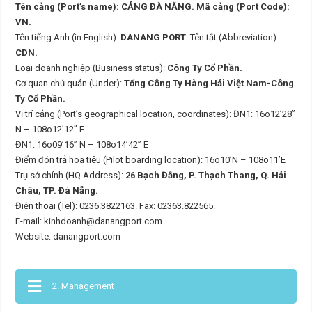
Tên cảng (Port’s name): CẢNG ĐÀ NẴNG. Mã cảng (Port Code):
VN.
Tên tiếng Anh (in English):
DANANG PORT
. Tên tắt (Abbreviation):
CDN.
Loại doanh nghiệp (Business status):
Công Ty Cổ Phần.
Cơ quan chủ quản (Under):
Tổng Công Ty Hàng Hải Việt Nam-Công
Ty Cổ Phần.
Vị trí cảng (Port’s geographical location, coordinates): ĐN1: 16o12’28”
N – 108o12’12” E
ĐN1: 16o09’16” N – 108o14’42” E
Điểm đón trả hoa tiêu (Pilot boarding location): 16o10’N – 108o11’E
Trụ sở chính (HQ Address):
26 Bạch Đằng, P. Thạch Thang, Q. Hải
Châu, TP. Đà Nẵng.
Điện thoại (Tel): 0236.3822163. Fax: 02363.822565.
E-mail: kinhdoanh@danangport.com
Website: danangport.com
2. Management