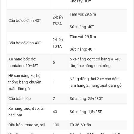
Khổ ray: 18m
Tầm với: 29,5 m
2/bến
Cẩu bờ cố định 40T
TS2A
Sức nâng: 40T
Tầm với: 29,5 m
2/bến
Cẩu bờ cố định 40T
TS1A
Sức nâng: 40T
Xe nâng bốc dỡ
5 xe nâng cont có hàng 41-45
6
container 10÷45T
tấn, 1 xe nâng cont rỗng.
Hệ sàn nâng xe, hệ
Nâng đồng thời 2 xe chở dăm,
thống băng chuyền
1
làm hàng 2 máng xuất dăm gỗ
xuất dăm gỗ
Cẩu bánh lốp
7
Sức nâng: 25÷130T
Xe nâng, xúc, đào, ủi
40
Sức nâng: 1,5÷25T
các loại
Đầu kéo, rơmooc, roll
100
Từ 36-60 tấn