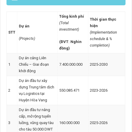
Tổng kinh phí
Thời gian thực
(Total
hiện
Dự án
investment)
STT
(Implementation
(Projects)
schedule & %
(ĐVT: Nghìn
completion)
đồng)
Dự án cảng Liên
1
Chiểu – Giai đoạn
7.400.000.000
2025-2030
khởi động
Dự án đầu tư xây
dựng Trung tâm dịch
2
550.085.471
2023-2026
vụ Logistics tại
Huyện Hòa Vang
Dự án đầu tư nâng
cấp, mở rộng tuyến
3
luồng, vũng quay tàu
160.000.000
2025-2026
cho tàu 50.000 DWT