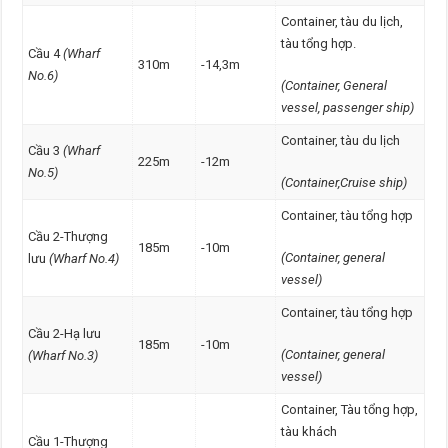
Container, tàu du lịch,
tàu tổng hợp.
Cầu 4
(Wharf
310m
-14,3m
No.6)
(
Container,
General
vessel, passenger ship)
Container, tàu du lịch
Cầu 3
(Wharf
225m
-12m
No.5)
(Container,Cruise ship)
Container, tàu tổng hợp
Cầu 2-Thượng
185m
-10m
(Container, general
lưu
(Wharf No.4)
vessel)
Container, tàu tổng hợp
Cầu 2-Hạ lưu
185m
-10m
(Container, general
(Wharf No.3)
vessel)
Container, Tàu tổng hợp,
tàu khách
Cầu 1-Thượng