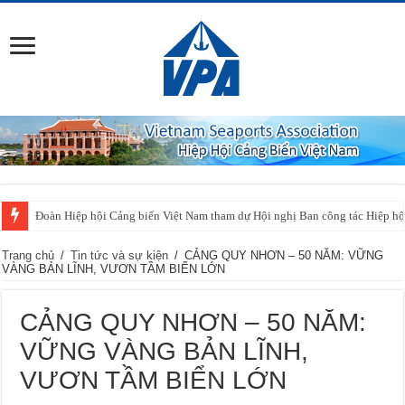
Đoàn Hiệp hội Cảng biển Việt Nam tham dự Hội nghị Ban công tác Hiệp h
Trang chủ
/
Tin tức và sự kiện
/
CẢNG QUY NHƠN – 50 NĂM: VỮNG
VÀNG BẢN LĨNH, VƯƠN TẦM BIỂN LỚN
CẢNG QUY NHƠN – 50 NĂM:
VỮNG VÀNG BẢN LĨNH,
VƯƠN TẦM BIỂN LỚN