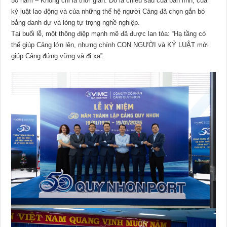
50 năm – Không chỉ là thời gian. Đó là chiều sâu của bản lĩnh, của
kỷ luật lao động và của những thế hệ người Cảng đã chọn gắn bó
bằng danh dự và lòng tự trọng nghề nghiệp.
Tại buổi lễ, một thông điệp mạnh mẽ đã được lan tỏa: “Hạ tầng có
thể giúp Cảng lớn lên, nhưng chính CON NGƯỜI và KỶ LUẬT mới
giúp Cảng đứng vững và đi xa”.