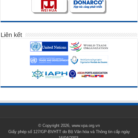
Liên kết
© Copyright 2026, www.vpa.org.vn
Giấy phép số 127/GP-BVHTT do Bộ Văn hóa và Thông tin cấp ngày
16/04/2003.