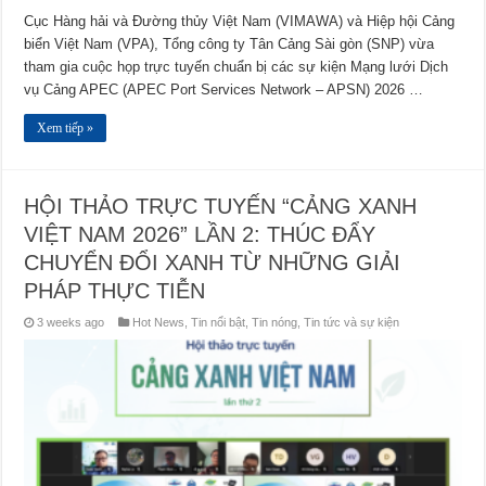
Cục Hàng hải và Đường thủy Việt Nam (VIMAWA) và Hiệp hội Cảng
biển Việt Nam (VPA), Tổng công ty Tân Cảng Sài gòn (SNP) vừa
tham gia cuộc họp trực tuyến chuẩn bị các sự kiện Mạng lưới Dịch
vụ Cảng APEC (APEC Port Services Network – APSN) 2026 …
Xem tiếp »
HỘI THẢO TRỰC TUYẾN “CẢNG XANH
VIỆT NAM 2026” LẦN 2: THÚC ĐẨY
CHUYỂN ĐỔI XANH TỪ NHỮNG GIẢI
PHÁP THỰC TIỄN
3 weeks ago
Hot News
,
Tin nổi bật
,
Tin nóng
,
Tin tức và sự kiện