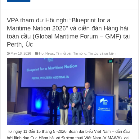
VPA tham dự Hội nghị “Blueprint for a
Maritime Nation 2026” và diễn đàn Hàng hải
toàn cầu (Global Maritime Forum – GMF) tại
Perth, Úc
May 18, 2026
Hot News
,
Tin nổi bật
,
Tin nóng
,
Tin tức và sự kiện
Từ ngày 11 đến 15 tháng 5 -2026, đoàn đại biểu Việt Nam – dẫn đầu
bởi lãnh đạo Cục Hàng hải và Đường thuỷ Việt Nam (VIMAWA), đại