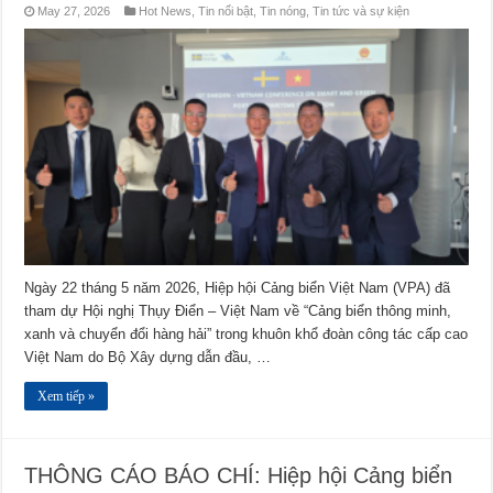
May 27, 2026
Hot News
,
Tin nổi bật
,
Tin nóng
,
Tin tức và sự kiện
Ngày 22 tháng 5 năm 2026, Hiệp hội Cảng biển Việt Nam (VPA) đã
tham dự Hội nghị Thụy Điển – Việt Nam về “Cảng biển thông minh,
xanh và chuyển đổi hàng hải” trong khuôn khổ đoàn công tác cấp cao
Việt Nam do Bộ Xây dựng dẫn đầu, …
Xem tiếp »
THÔNG CÁO BÁO CHÍ: Hiệp hội Cảng biển