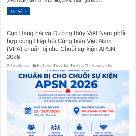
(APA WCM) lần thứ 45 tại Singapore. Tham gia đoàn …
Xem tiếp »
Cục Hàng hải và Đường thủy Việt Nam phối
hợp cùng Hiệp hội Cảng biển Việt Nam
(VPA) chuẩn bị cho Chuỗi sự kiện APSN
2026
3 weeks ago
Hot News
,
Tin nổi bật
,
Tin nóng
,
Tin tức và sự kiện