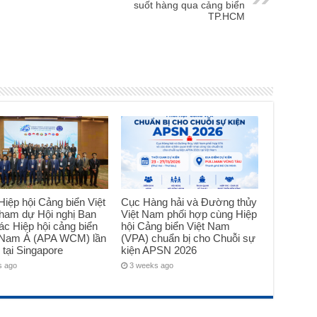
suốt hàng qua cảng biển
TP.HCM
iệp hội Cảng biển Việt
Cục Hàng hải và Đường thủy
ham dự Hội nghị Ban
Việt Nam phối hợp cùng Hiệp
ác Hiệp hội cảng biển
hội Cảng biển Việt Nam
Nam Á (APA WCM) lần
(VPA) chuẩn bị cho Chuỗi sự
 tại Singapore
kiện APSN 2026
s ago
3 weeks ago