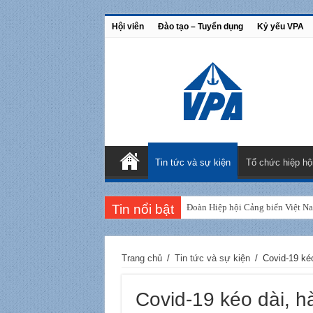
Hội viên
Đào tạo – Tuyển dụng
Kỷ yếu VPA
Tin tức và sự kiện
Tổ chức hiệp hộ
Tin nổi bật
Đoàn Hiệp hội Cảng biển Việt N
Trang chủ
/
Tin tức và sự kiện
/
Covid-19 ké
Covid-19 kéo dài, h