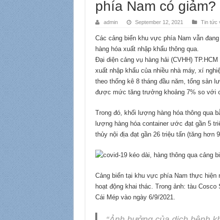
phía Nam có giảm?
admin
September 12, 2021
Tin tức 
Các cảng biển khu vực phía Nam vẫn đang nỗ
hàng hóa xuất nhập khẩu thông qua.
Đại diện cảng vụ hàng hải (CVHH) TP.HCM c
xuất nhập khẩu của nhiều nhà máy, xí nghi
theo thống kê 8 tháng đầu năm, tổng sản 
được mức tăng trưởng khoảng 7% so với cù
Trong đó, khối lượng hàng hóa thông qua bằ
lượng hàng hóa container ước đạt gần 5 tr
thủy nội địa đạt gần 26 triệu tấn (tăng hơn 
Cảng biển tại khu vực phía Nam thực hiện 
hoạt động khai thác. Trong ảnh: tàu Cosco 
Cái Mép vào ngày 6/9/2021.
“Ảnh hưởng của dịch bệnh kh