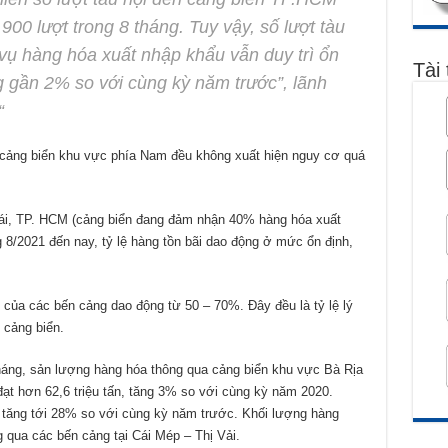
00 lượt trong 8 tháng. Tuy vậy, số lượt tàu
vụ hàng hóa xuất nhập khẩu vẫn duy trì ổn
Tài 
ng gần 2% so với cùng kỳ năm trước”, lãnh
“
 cảng biển khu vực phía Nam đều không xuất hiện nguy cơ quá
Lái, TP. HCM (cảng biển đang đảm nhận 40% hàng hóa xuất
 8/2021 đến nay, tỷ lệ hàng tồn bãi dao động ở mức ổn định,
i của các bến cảng dao động từ 50 – 70%. Đây đều là tỷ lệ lý
 cảng biển.
háng, sản lượng hàng hóa thông qua cảng biển khu vực Bà Rịa
ạt hơn 62,6 triệu tấn, tăng 3% so với cùng kỳ năm 2020.
, tăng tới 28% so với cùng kỳ năm trước. Khối lượng hàng
 qua các bến cảng tại Cái Mép – Thị Vải.