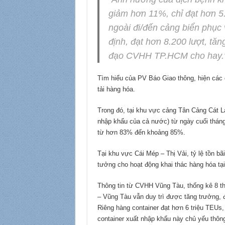
giảm hơn 11%, chỉ đạt hơn 5.9
ngoài đi/đến cảng biển phục 
định, đạt hơn 8.200 lượt, tă
đạo CVHH TP.HCM cho hay.
Tìm hiểu của PV Báo Giao thông, hiện các
tải hàng hóa.
Trong đó, tại khu vực cảng Tân Cảng Cát 
nhập khẩu của cả nước) từ ngày cuối tháng
từ hơn 83% đến khoảng 85%.
Tại khu vực Cái Mép – Thị Vải, tỷ lệ tồn bã
tưởng cho hoạt động khai thác hàng hóa tại
Thông tin từ CVHH Vũng Tàu, thống kê 8 t
– Vũng Tàu vẫn duy trì được tăng trưởng, đ
Riêng hàng container đạt hơn 6 triệu TEUs
container xuất nhập khẩu này chủ yếu thông