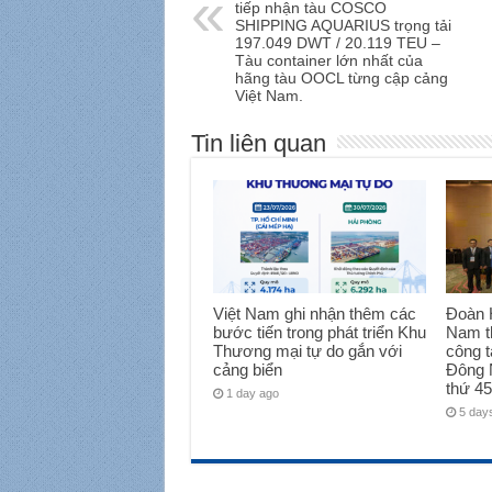
tiếp nhận tàu COSCO
SHIPPING AQUARIUS trọng tải
197.049 DWT / 20.119 TEU –
Tàu container lớn nhất của
hãng tàu OOCL từng cập cảng
Việt Nam.
Tin liên quan
Việt Nam ghi nhận thêm các
Đoàn H
bước tiến trong phát triển Khu
Nam t
Thương mại tự do gắn với
công t
cảng biển
Đông 
thứ 45
1 day ago
5 day