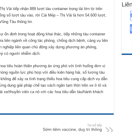
Liên
ị Vải tiếp nhận 889 lượt tàu container trọng tải lớn từ trên
 số lượt tàu vào, rời Cái Mép – Thị Vải là hơn 54.600 lượt,
ũng Tàu thông tin.
 ổn định trong hoạt động khai thác, tiếp những tàu container
tra liên ngành về công tác phòng, chống dịch bệnh, cảng vụ liên
nh nghiệp liên quan chủ động xây dựng phương án phòng,
ợp có người nhiễm dịch.
oa tiêu hoàn thiện phương án ứng phó với tình huống đơn vị
hòng nguồn lực phù hợp với điều kiện hàng hải, số lượng tàu
 không để xảy ra tình trạng thiếu hoa tiêu cung cấp dịch vụ dẫn
ứng dụng giải pháp chế tạo vách ngăn tạm thời trên xe ô tô và
ái xe/thuyền viên ca nô với các hoa tiêu dẫn tàu/hành khách
Tin kế tiếp
Sớm tiêm vaccine, duy trì thông