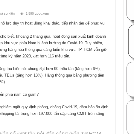
và sự kiện
1,590 Lượt xem
 lực duy trì hoạt động khai thác, tiếp nhận tàu để phục vụ
ho biết, khoảng 2 tháng qua, hoạt động sản xuất kinh doanh
ệp khu vực phía Nam bị ảnh hưởng do Covid-19. Tuy nhiên,
lượng hàng hóa thông qua cảng biển khu vực TP. HCM vẫn giữ
ng kỳ năm 2020, đạt hơn 116 triệu tấn.
ng tàu biển nói chung đạt hơn 90 triệu tấn (tăng hơn 6%),
iệu TEUs (tăng hơn 13%). Hàng thông qua bằng phương tiện
9%).
nghiêm ngặt quy định phòng, chống Covid-19, đảm bảo ổn định
Shipping tải trọng hơn 197.000 tấn cập cảng CMIT trên sông
iến số lượt tàu nội đến cảng biển TP.HCM