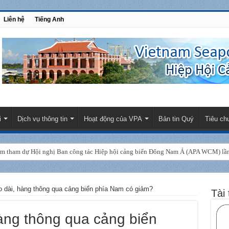
Liên hệ
Tiếng Anh
i
Dịch vụ thông tin
Hoạt động của VPA
Bản tin Quý
Tiêu ch
am tham dự Hội nghị Ban công tác Hiệp hội cảng biển Đông Nam Á (APA WCM) lần 
o dài, hàng thông qua cảng biển phía Nam có giảm?
Tài 
àng thông qua cảng biển