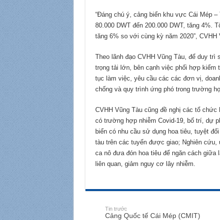
“Đáng chú ý, cảng biển khu vực Cái Mép – Th
80.000 DWT đến 200.000 DWT, tăng 4%. Tổng
tăng 6% so với cùng kỳ năm 2020”, CVHH V
Theo lãnh đạo CVHH Vũng Tàu, để duy trì sự
trọng tải lớn, bên cạnh việc phối hợp kiểm 
tục làm việc, yêu cầu các các đơn vị, doa
chống và quy trình ứng phó trong trường h
CVHH Vũng Tàu cũng đề nghị các tổ chức h
có trường hợp nhiễm Covid-19, bố trí, dự p
biển có nhu cầu sử dụng hoa tiêu, tuyệt đối
tàu trên các tuyến được giao; Nghiên cứu, 
ca nô đưa đón hoa tiêu để ngăn cách giữa l
liên quan, giảm nguy cơ lây nhiễm.
Tin trước
Cảng Quốc tế Cái Mép (CMIT)