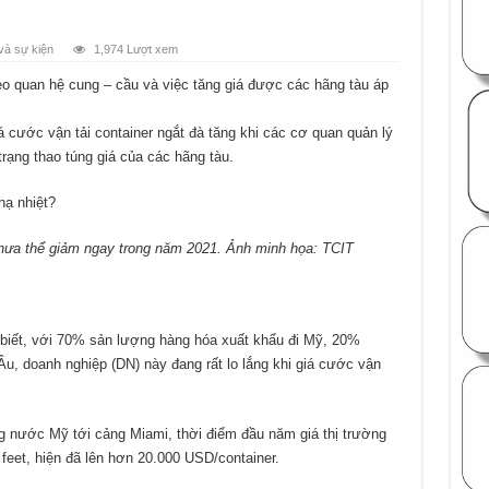
và sự kiện
1,974 Lượt xem
heo quan hệ cung – cầu và việc tăng giá được các hãng tàu áp
 cước vận tải container ngắt đà tăng khi các cơ quan quản lý
trạng thao túng giá của các hãng tàu.
chưa thể giảm ngay trong năm 2021. Ảnh minh họa: TCIT
 biết, với 70% sản lượng hàng hóa xuất khẩu đi Mỹ, 20%
u, doanh nghiệp (DN) này đang rất lo lắng khi giá cước vận
ng nước Mỹ tới cảng Miami, thời điểm đầu năm giá thị trường
feet, hiện đã lên hơn 20.000 USD/container.