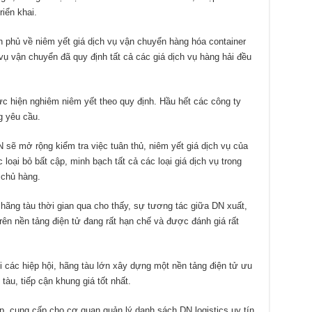
iển khai.
h phủ về niêm yết giá dịch vụ vận chuyển hàng hóa container
vụ vận chuyển đã quy định tất cả các giá dịch vụ hàng hải đều
ực hiện nghiêm niêm yết theo quy định. Hầu hết các công ty
g yêu cầu.
 sẽ mở rộng kiểm tra việc tuân thủ, niêm yết giá dịch vụ của
loại bỏ bất cập, minh bạch tất cả các loại giá dịch vụ trong
 chủ hàng.
 hãng tàu thời gian qua cho thấy, sự tương tác giữa DN xuất,
ên nền tảng điện tử đang rất hạn chế và được đánh giá rất
i các hiệp hội, hãng tàu lớn xây dựng một nền tảng điện tử ưu
 tàu, tiếp cận khung giá tốt nhất.
p, cung cấp cho cơ quan quản lý danh sách DN logistics uy tín