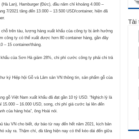
 (Hà Lan), Hamburger (Đức), đầu năm chỉ khoảng 4.000 –
áng 7/2021 tăng đến 13.000 – 13.500 USD/container, hiện đã
er.
Tài 
 chỗ trên tàu, lượng hàng xuất khẩu của công ty bị ảnh hưởng
ểm công ty có thể xuất được hơn 80 container hàng, gần đây
0 – 15 container/tháng.
khẩu của Sơn Hà giảm 28%, chi phí cước công ty phải chi trả
thư ký Hiệp hội Gỗ và Lâm sản VN thông tin, sản phẩm gỗ của
ng gỗ Việt Nam xuất khẩu đã đạt gần 10 tỷ USD. “Nghịch lý là
ỉ 15.000 – 16.000 USD, song, chi phí giá cước lại lên đến
ranh của hàng hóa”, ông Hoài nói.
hủ tàu VN cho biết, dự báo từ nay đến hết năm 2021, kịch bản
hó xảy ra. Thậm chí, đà tăng hiện nay có thể kéo dài đến giữa