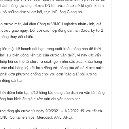
p khách hàng lựa chọn được DN tốt, vừa là cơ sở khuyến khích
ại bỏ những đơn vị cơ hội, trục lợi”, ông Giang nói.
ạn trước mắt, đại diện Công ty VIMC Logistics nhận định, giá
giá cước giao ngay. Đối với các hợp đồng dài hạn được ký từ 2
không thay đổi nhiều.
 lên một kế hoạch dài hạn trong xuất khẩu hàng hóa để thời
 bởi sự biến động liên tục của cước vận tải?”, vị này đặt vấn
hiệp hội có thể tổ chức rà soát, gom nhu cầu xuất khẩu hàng
o các chủ hàng ký kết hợp đồng với hãng tàu để có được mức
 phải đơn phương chống chọi với cơn “bão giá” bởi lượng
 đồng dài hạn.
hời điểm hiện tại, 2/10 hãng tàu cung cấp dịch vụ vận tải hàng
ông báo bình ổn giá cước vận chuyển container.
g tăng giá cước từ ngày 9/9/2021 – 1/2/2022 đối với tất cả
NC, Containerships, Mercosul, ANL, APL).