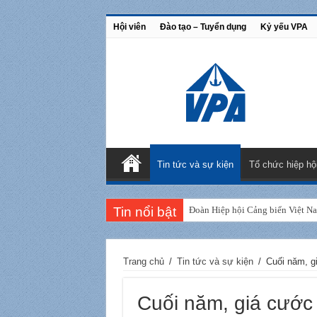
Hội viên
Đào tạo – Tuyển dụng
Kỷ yếu VPA
Tin tức và sự kiện
Tổ chức hiệp hộ
Tin nổi bật
Đoàn Hiệp hội Cảng biển Việt N
Trang chủ
/
Tin tức và sự kiện
/
Cuối năm, gi
Cuối năm, giá cước 