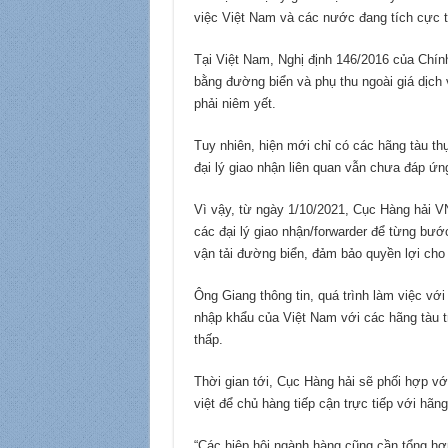
việc Việt Nam và các nước đang tích cực tr
Tại Việt Nam, Nghị định 146/2016 của Chín
bằng đường biển và phụ thu ngoài giá dịch 
phải niêm yết.
Tuy nhiên, hiện mới chỉ có các hãng tàu th
đại lý giao nhận liên quan vẫn chưa đáp ứn
Vì vậy, từ ngày 1/10/2021, Cục Hàng hải VN
các đại lý giao nhận/forwarder để từng bước 
vận tải đường biển, đảm bảo quyền lợi cho
Ông Giang thông tin, quá trình làm việc với
nhập khẩu của Việt Nam với các hãng tàu tr
thấp.
Thời gian tới, Cục Hàng hải sẽ phối hợp vớ
việt để chủ hàng tiếp cận trực tiếp với hãng
“Các hiệp hội ngành hàng cũng cần tổng hợ