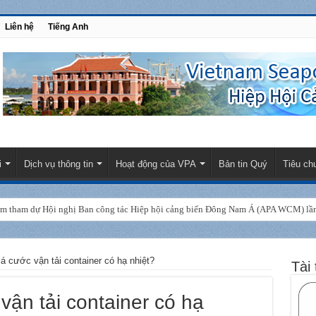
Liên hệ
Tiếng Anh
i
Dịch vụ thông tin
Hoạt động của VPA
Bản tin Quý
Tiêu ch
am tham dự Hội nghị Ban công tác Hiệp hội cảng biển Đông Nam Á (APA WCM) lần 
á cước vận tải container có hạ nhiệt?
Tài 
vận tải container có hạ