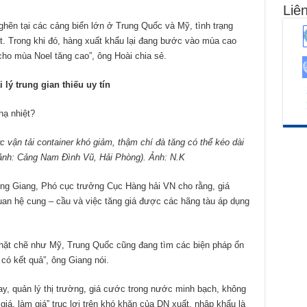
Liên
ghẽn tại các cảng biển lớn ở Trung Quốc và Mỹ, tình trạng
t. Trong khi đó, hàng xuất khẩu lại đang bước vào mùa cao
ho mùa Noel tăng cao”, ông Hoài chia sẻ.
i lý trung gian thiếu uy tín
 vận tải container khó giảm, thậm chí đà tăng có thể kéo dài
ảnh: Cảng Nam Đình Vũ, Hải Phòng). Ảnh: N.K
ng Giang, Phó cục trưởng Cục Hàng hải VN cho rằng, giá
quan hệ cung – cầu và việc tăng giá được các hãng tàu áp dụng
chặt chẽ như Mỹ, Trung Quốc cũng đang tìm các biện pháp ổn
có kết quả”, ông Giang nói.
ay, quản lý thị trường, giá cước trong nước minh bạch, không
i giá, làm giá” trục lợi trên khó khăn của DN xuất, nhập khẩu là