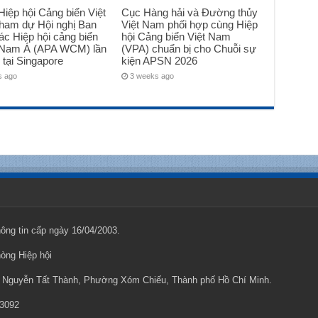
iệp hội Cảng biển Việt
Cục Hàng hải và Đường thủy
ham dự Hội nghị Ban
Việt Nam phối hợp cùng Hiệp
ác Hiệp hội cảng biển
hội Cảng biển Việt Nam
Nam Á (APA WCM) lần
(VPA) chuẩn bị cho Chuỗi sự
 tại Singapore
kiện APSN 2026
s ago
3 weeks ago
ng tin cấp ngày 16/04/2003.
hòng Hiệp hội
ng Nguyễn Tất Thành, Phường Xóm Chiếu, Thành phố Hồ Chí Minh.
 3092