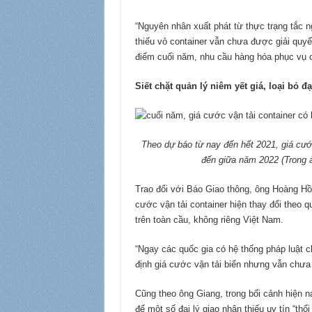
“Nguyên nhân xuất phát từ thực trạng tắc n
thiếu vỏ container vẫn chưa được giải quyế
điểm cuối năm, nhu cầu hàng hóa phục vụ c
Siết chặt quản lý niêm yết giá, loại bỏ đạ
Theo dự báo từ nay đến hết 2021, giá cước
đến giữa năm 2022 (Trong 
Trao đổi với Báo Giao thông, ông Hoàng Hồ
cước vận tải container hiện thay đổi theo 
trên toàn cầu, không riêng Việt Nam.
“Ngay các quốc gia có hệ thống pháp luật 
định giá cước vận tải biển nhưng vẫn chưa 
Cũng theo ông Giang, trong bối cảnh hiện n
để một số đại lý giao nhận thiếu uy tín “thổ