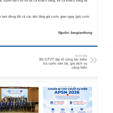
c tuyến dịch vụ và tất cả khách hàng, kể cả khách vãng lai
 tạm dừng tất cả các đợt tăng giá cước giao ngay (giá cước
.
Nguồn: baogiaothong
Tin kế tiếp
Bộ GTVT lập tổ công tác kiểm
tra cước vận tải, giá dịch vụ
cảng biển