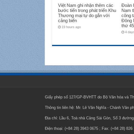
Việt Nam ghi nhận thêm các
Đoàn H
bước tiến trong phát triển Khu
Nam t
Thương mại tự do gắn với
công t
cảng biển
Đông 
thứ 45
19 hours ago
4 day
Giấy phép số 127/GP-BVHTT do Bộ Văn hóa và Thô
Thông tin liên hệ: Mr. Lê Văn Nghĩa - Chánh Văn p
Địa chỉ: Lầu 6, Toà nhà Cảng Sài Gòn, Số 3 đườ
Điện thoại: (+84 28) 3943 0675 ; Fax: (+84 28) 826