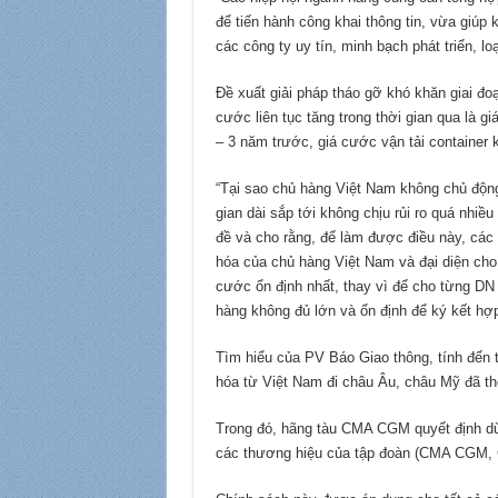
để tiến hành công khai thông tin, vừa giú
các công ty uy tín, minh bạch phát triển, lo
Đề xuất giải pháp tháo gỡ khó khăn giai đo
cước liên tục tăng trong thời gian qua là 
– 3 năm trước, giá cước vận tải container 
“Tại sao chủ hàng Việt Nam không chủ động
gian dài sắp tới không chịu rủi ro quá nhiều
đề và cho rằng, để làm được điều này, các 
hóa của chủ hàng Việt Nam và đại diện ch
cước ổn định nhất, thay vì để cho từng DN
hàng không đủ lớn và ổn định để ký kết hợp
Tìm hiểu của PV Báo Giao thông, tính đến t
hóa từ Việt Nam đi châu Âu, châu Mỹ đã th
Trong đó, hãng tàu CMA CGM quyết định dừn
các thương hiệu của tập đoàn (CMA CGM, C