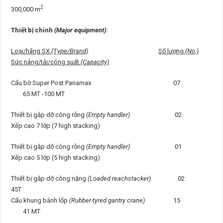
2
300,000 m
Thiết bị chính
(Major equipment)
:
Loại/hãng SX
(Type/Brand)
Số lượng
(No.)
Sức nâng/tải/công suất
(Capacity)
Cẩu bờ Super Post Panamax 07
65 MT -100 MT
Thiết bị gắp dỡ công rỗng
(Empty handler)
02
Xếp cao 7 lớp (7 high stacking)
Thiết bị gắp dỡ công rỗng
(Empty handler)
01
Xếp cao 5 lớp (5 high stacking)
Thiết bị gắp dỡ công nặng
(Loaded reachstacker)
02
45T
Cẩu khung bánh lốp
(Rubber-tyred gantry crane)
15
41 MT