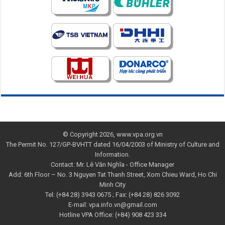
© Copyright 2026, www.vpa.org.vn
The Permit No. 127/GP-BVHTT dated 16/04/2003 of Ministry of Culture and
Information.
Contact: Mr. Lê Văn Nghĩa - Office Manager
Add: 6th Floor – No. 3 Nguyen Tat Thanh Street, Xom Chieu Ward, Ho Chi
Minh City
Tel: (+84 28) 3943 0675 ; Fax: (+84 28) 826 3092
E-mail: vpa.info.vn@gmail.com
Hotline VPA Office: (+84) 908 423 334