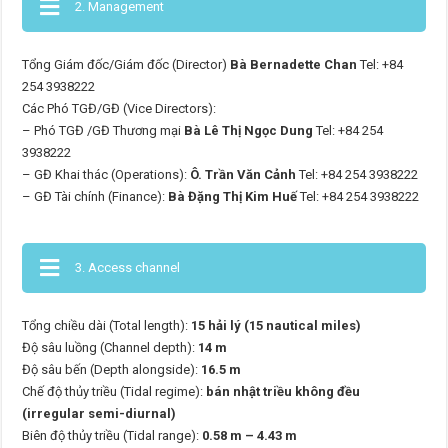
2. Management
Tổng Giám đốc/Giám đốc (Director)
Bà Bernadette Chan
Tel: +84
254 3938222
Các Phó TGĐ/GĐ (Vice Directors):
– Phó TGĐ /GĐ Thương mại
Bà Lê Thị Ngọc Dung
Tel: +84 254
3938222
– GĐ Khai thác (Operations):
Ô. Trần Văn Cảnh
Tel: +84 254 3938222
– GĐ Tài chính (Finance):
Bà Đặng Thị Kim Huế
Tel: +84 254 3938222
3. Access channel
Tổng chiều dài (Total length):
15 hải lý (15 nautical miles)
Độ sâu luồng (Channel depth):
14 m
Độ sâu bến (Depth alongside):
16.5 m
Chế độ thủy triều (Tidal regime):
bán nhật triều không đều
(irregular semi-diurnal)
Biên độ thủy triều (Tidal range):
0.58 m – 4.43 m