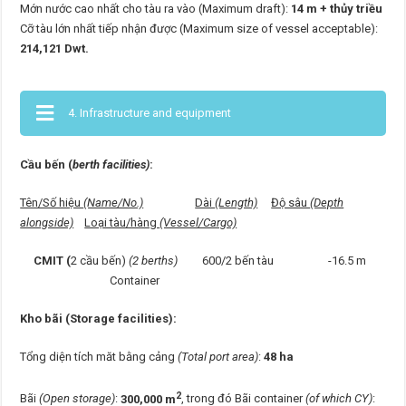
Mớn nước cao nhất cho tàu ra vào (Maximum draft):
14 m + thủy triều
Cỡ tàu lớn nhất tiếp nhận được (Maximum size of vessel acceptable):
214,121 Dwt.
4. Infrastructure and equipment
Cầu bến (
berth facilities)
:
Tên/Số hiệu
(Name/No.)
Dài
(Length)
Độ sâu
(Depth
alongside)
Loại tàu/hàng
(Vessel/Cargo)
CMIT (
2 cầu bến)
(2 berths)
600/2 bến tàu -16.5 m
Container
Kho bãi (Storage facilities):
Tổng diện tích măt bằng cảng
(Total port area)
:
48 ha
2
Bãi
(Open storage)
:
300,000 m
, trong đó Bãi container
(of which CY)
: