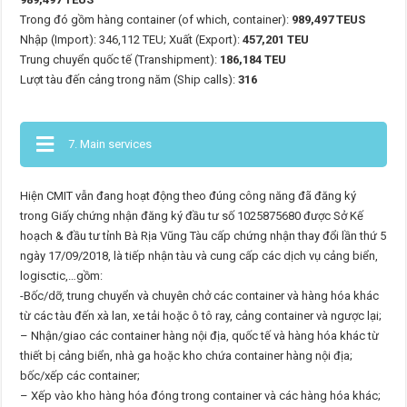
Trong đó gồm hàng container (of which, container):
989,497 TEUS
Nhập (Import): 346,112 TEU; Xuất (Export):
457,201 TEU
Trung chuyển quốc tế (Transhipment):
186,184 TEU
Lượt tàu đến cảng trong năm (Ship calls):
316
7. Main services
Hiện CMIT vẫn đang hoạt động theo đúng công năng đã đăng ký
trong Giấy chứng nhận đăng ký đầu tư số 1025875680 được Sở Kế
hoạch & đầu tư tỉnh Bà Rịa Vũng Tàu cấp chứng nhận thay đổi lần thứ 5
ngày 17/09/2018, là tiếp nhận tàu và cung cấp các dịch vụ cảng biển,
logisctic,…gồm:
-Bốc/dỡ, trung chuyển và chuyên chở các container và hàng hóa khác
từ các tàu đến xà lan, xe tải hoặc ô tô ray, cảng container và ngược lại;
– Nhận/giao các container hàng nội địa, quốc tế và hàng hóa khác từ
thiết bị cảng biển, nhà ga hoặc kho chứa container hàng nội địa;
bốc/xếp các container;
– Xếp vào kho hàng hóa đóng trong container và các hàng hóa khác;