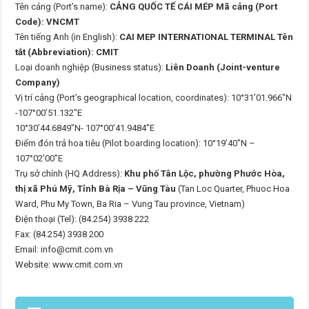
Tên cảng (Port’s name):
CẢNG QUỐC TẾ CÁI MÉP Mã cảng (Port
Code): VNCMT
Tên tiếng Anh (in English):
CAI MEP INTERNATIONAL TERMINAL Tên
tắt (Abbreviation): CMIT
Loại doanh nghiệp (Business status):
Liên Doanh (Joint-venture
Company)
Vị trí cảng (Port’s geographical location, coordinates): 10°31’01.966″N
-107°00’51.132″E
10°30’44.6849″N- 107°00’41.9484″E
Điểm đón trả hoa tiêu (Pilot boarding location): 10°19’40″N –
107°02’00″E
Trụ sở chính (HQ Address):
Khu phố Tân Lộc, phường Phước Hòa,
thị xã Phú Mỹ, Tỉnh Bà Rịa – Vũng Tàu
(Tan Loc Quarter, Phuoc Hoa
Ward, Phu My Town, Ba Ria – Vung Tau province, Vietnam)
Điện thoại (Tel): (84.254) 3938 222
Fax: (84.254) 3938 200
Email: info@cmit.com.vn
Website: www.cmit.com.vn