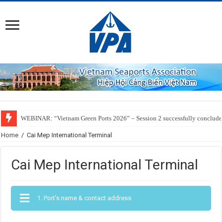
WEBINAR: “Vietnam Green Ports 2026” – Session 2 successfully conclud
Home
/
Cai Mep International Terminal
Cai Mep International Terminal
1. Port’s name & contact address