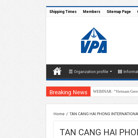
Shipping Times
Members
Sitemap Page
Organzation profile
Informat
Breaking News
WEBINAR: “Vietnam Green 
Home
/
TAN CANG HAI PHONG INTERNATIONA
TAN CANG HAI PHO