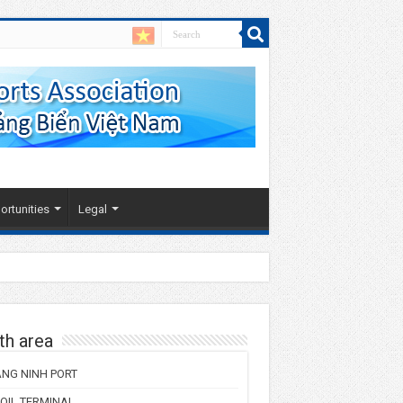
rtunities
Legal
th area
NG NINH PORT
 OIL TERMINAL