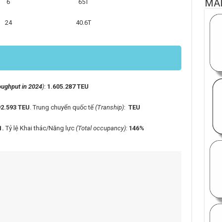
MA
Crane 6 65T
 24 40.6T
oughput in 2024
)
:
1.605.287 TEU
2.593 TEU
. Trung chuyển quốc tế
(Tranship)
:
TEU
1.
Tỷ lệ Khai thác/Năng lực
(Total occupancy)
:
146%