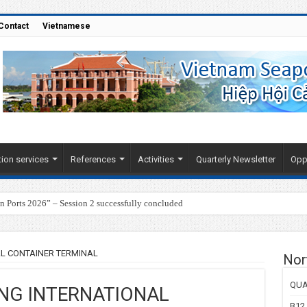
Contact
Vietnamese
ion services
References
Activities
Quarterly Newsletter
Oppo
Ports 2026” – Session 2 successfully concluded
L CONTAINER TERMINAL
Nor
QUA
NG INTERNATIONAL
B12