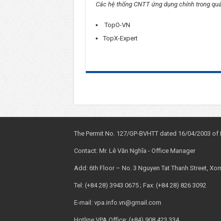
Các hệ thống CNTT ứng dụng chính trong quả
TopO-VN
TopX-Expert
The Permit No. 127/GP-BVHTT dated 16/04/2003 of Mi
Contact: Mr. Lê Văn Nghĩa - Office Manager
Add: 6th Floor – No. 3 Nguyen Tat Thanh Street, Xo
Tel: (+84 28) 3943 0675 ; Fax: (+84 28) 826 3092
E-mail: vpa.info.vn@gmail.com
Hotline VPA Office: (+84) 908 423 334