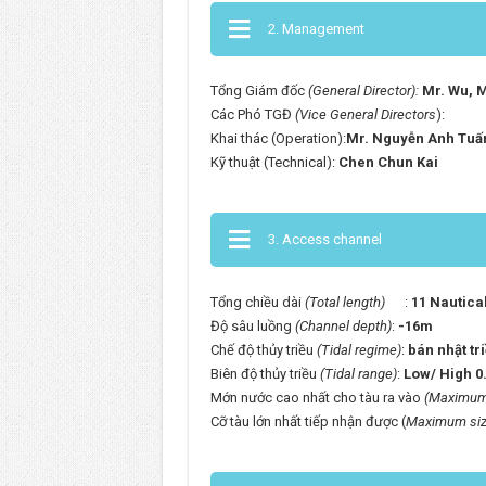
2. Management
Tổng Giám đốc
(General Director):
Mr. Wu, 
Các Phó TGĐ
(Vice General Directors
):
Khai thác (Operation):
Mr. Nguyễn Anh Tuấ
Kỹ thuật (Technical):
Chen Chun Kai
3. Access channel
Tổng chiều dài
(Total length)
:
11 Nautical
Độ sâu luồng
(Channel depth)
:
-16m
Chế độ thủy triều
(Tidal regime)
:
bán nhật tr
Biên độ thủy triều
(Tidal range)
:
Low/ High 0
Mớn nước cao nhất cho tàu ra vào
(Maximum 
Cỡ tàu lớn nhất tiếp nhận được (
Maximum
si