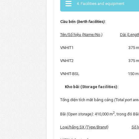
4. Facilities and equipment
Cầu bến (
berth facilities)
:
Tên/Số hiệu
(Name/No.)
Dài
(Lengt
VNHIT1 375 m 
VNHIT2 375 m 
VNHIT-BSL 150 
Kho bãi (Storage facilities):
Tổng diện tích măt bằng cảng
(Total port are
2
Bãi
(Open storage)
: 410,000 m
, trong đó Bã
Loại/hãng SX
(Type/Brand)
Số 