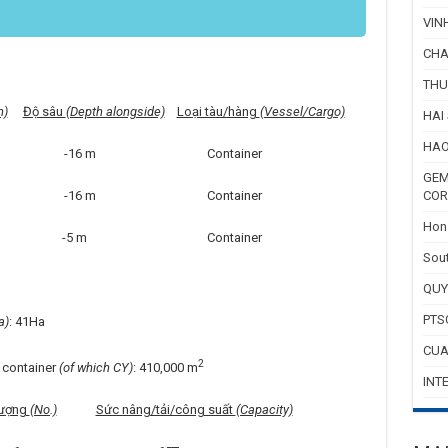
VIN
CHA
THU
h)
Độ sâu
(Depth alongside)
Loại tàu/hàng
(Vessel/Cargo)
HAI
HAO
-16 m Container
GEM
-16 m Container
COR
Hon 
m -5 m Container
Sout
QUY
PTS
a)
: 41Ha
CUA
2
i container
(of which CY)
: 410,000 m
INT
lượng
(No.)
Sức nâng/tải/công suất
(Capacity)