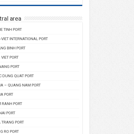
ral area
E TINH PORT
-VIET INTERNATIONAL PORT
NG BINH PORT
 VIET PORT
NANG PORT
C DUNG QUAT PORT
HA – QUANG NAM PORT
HA PORT
 RANH PORT
NAI PORT
 TRANG PORT
G RO PORT