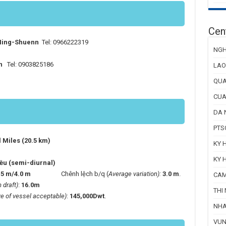
Cent
Ming-Shuenn
Tel: 0966222319
NGH
n
Tel: 0903825186
LAO
QUA
CUA
DA 
PTS
 Miles (20.5 km)
KY 
KY 
iều (semi-diurnal)
.5 m/4.0 m
Chênh lệch b/q (
Average variation):
3.0 m
.
CAM
draft)
:
16.0m
THI 
ze of vessel acceptable)
:
145,000Dwt
.
NHA
VUN