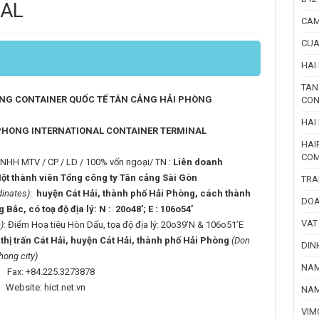
NAL
CAM
CUA
HAI
TAN
NG CONTAINER QUỐC TẾ TÂN CẢNG HẢI PHÒNG
CON
HAI
PHONG INTERNATIONAL CONTAINER TERMINAL
HAI
COM
TNHH MTV / CP / LD / 100% vốn ngoại/ TN :
Liên doanh
t thành viên Tổng công ty Tân cảng Sài Gòn
TRA
dinates)
:
huyện Cát Hải, thành phố Hải Phòng, cách thành
DOA
c, có toạ độ địa lý: N : 20o48’; E : 106o54’
VAT
)
: Điểm Hoa tiêu Hòn Dấu, tọa độ địa lý: 20o39’N & 106o51’E
hị trấn Cát Hải, huyện Cát Hải, thành phố Hải Phòng
(Don
DIN
hong city)
NAM
: +84.225.3273878
ict.net.vn
NAM
VIM