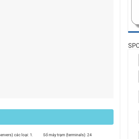
SP
servers) các loại: 1. Số máy trạm (terminals): 24