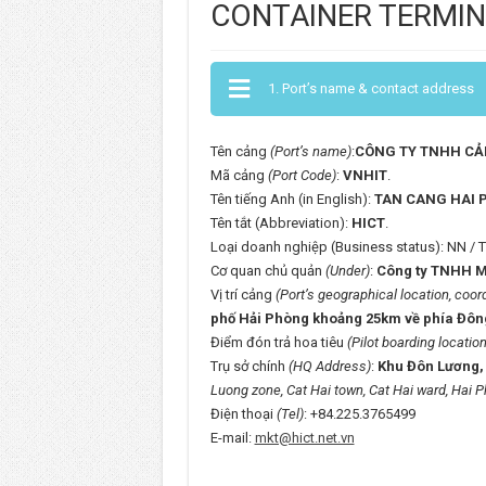
CONTAINER TERMI
1. Port’s name & contact address
Tên cảng
(Port’s name)
:
CÔNG TY TNHH
CẢ
Mã cảng
(Port Code)
:
VNHIT
.
Tên tiếng Anh (in English):
TAN CANG HAI 
Tên tắt (Abbreviation):
HICT
.
Loại doanh nghiệp (Business status): NN / 
Cơ quan chủ quản
(Under)
:
Công ty TNHH Mộ
Vị trí cảng
(Port’s geographical location, coor
phố Hải Phòng khoảng 25km về phía Đông Bắ
Điểm đón trả hoa tiêu
(Pilot boarding location
Trụ sở chính
(HQ Address)
:
Khu Đôn Lương, t
Luong zone, Cat Hai town, Cat Hai ward, Hai P
Điện thoại
(Tel)
: +84.225.3765499 Fax
E-mail:
mkt@hict.net.vn
Website: h