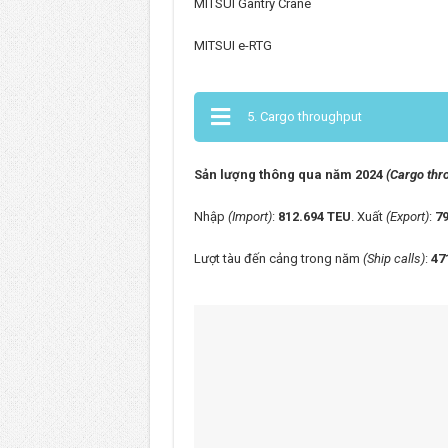
MITSUI Gantry 
MITSUI e-RTG
5. Cargo throughput
Sản lượng thông qua năm 2024
(Cargo thr
Nhập
(Import)
:
812.694 TEU
. Xuất
(Export)
:
79
Lượt tàu đến cảng trong năm
(Ship calls)
:
47