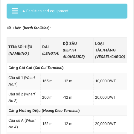
4. Facilities and equipment
Cầu bến (
berth facilities
):
ĐỘ SÂU
LOẠI
TÊN/SỐ HIỆU
DÀI
(DEPTH
TÀU/HÀNG
(NAME/NO.)
(LENGTH)
ALONGSIDE)
(VESSEL/CARGO)
Cảng Cái Cui (
Cai Cui Terminal
)
Cầu số 1 (
Wharf
165 m
-12 m
10,000 DWT
No.1
)
Cầu số 2 (
Wharf
200 m
-12 m
20,000 DWT
No.2
)
Cảng Hoàng Diệu (
Hoang Dieu Terminal
)
Cầu số A (
Wharf
152 m
-12 m
20,000 DWT
No.A
)