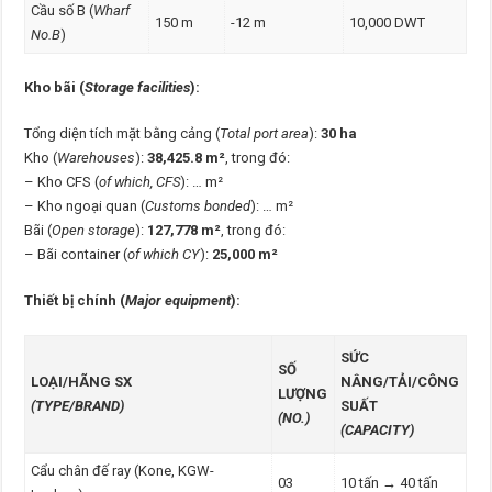
Cầu số B (
Wharf
150 m
-12 m
10,000 DWT
No.B
)
Kho bãi (
Storage facilities
):
Tổng diện tích mặt bằng cảng (
Total port area
):
30 ha
Kho (
Warehouses
):
38,425.8 m²
, trong đó:
– Kho CFS (
of which, CFS
): … m²
– Kho ngoại quan (
Customs bonded
): … m²
Bãi (
Open storage
):
127,778 m²
, trong đó:
– Bãi container (
of which CY
):
25,000 m²
Thiết bị chính (
Major equipment
):
SỨC
SỐ
LOẠI/HÃNG SX
NÂNG/TẢI/CÔNG
LƯỢNG
(TYPE/BRAND)
SUẤT
(NO.)
(CAPACITY)
Cẩu chân đế ray (Kone, KGW-
03
10 tấn → 40 tấn