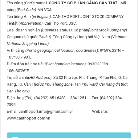
Tên cảng
(Port’s name)
:
CÔNG TY CỔ PHẦN CẢNG CẦN THƠ
Mã
cảng
(Port Code)
: VN VCA
Tên tiếng Anh
(in English)
: CAN THO PORT JOINT STOCK COMPANY
Têntắt
(Abbreviation)
: Can Tho Port, JSC.
Loại doanh nghiệp
(Business status)
: Cổ phần
(Joint Stock Company)
Cơ quan chủ quản
(Under)
: Tổng Công ty Hàng hải Việt Nam
(Vietnam
National Shipping Lines)
Vị trí cảng
(Port’s geographical location, coordinates)
: 9º59’6.23”N –
105º50’7.98”E
Điểm đón trả hoa tiêu
(Pilot boarding location)
: 9o30’23”2N –
106o30’26”E
Trụ sở chính
(HQ Address)
: Số 02 Khu vực Phú Thắng, P. Tân Phú, Q. Cái
Răng, Tp. Cần Thơ
(02 Phu Thang zone, Tan Phu ward, Cai Rang district,
Can Tho city)
Điện thoại
(Tel)
: (84.292) 651 6483 – 384 1251 Fax: (84.292) 384
7395
E-mail:
canthoport.info@gmail.com.vn
Website:
www.canthoport.com.vn