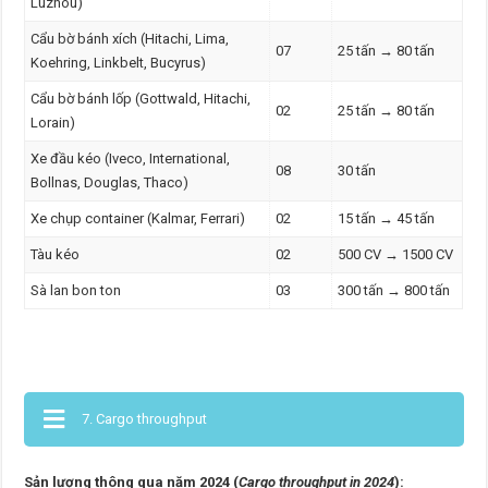
Luzhou)
Cẩu bờ bánh xích (Hitachi, Lima,
07
25 tấn → 80 tấn
Koehring, Linkbelt, Bucyrus)
Cẩu bờ bánh lốp (Gottwald, Hitachi,
02
25 tấn → 80 tấn
Lorain)
Xe đầu kéo (Iveco, International,
08
30 tấn
Bollnas, Douglas, Thaco)
Xe chụp container (Kalmar, Ferrari)
02
15 tấn → 45 tấn
Tàu kéo
02
500 CV → 1500 CV
Sà lan bon ton
03
300 tấn → 800 tấn
7. Cargo throughput
Sản lượng thông qua năm 2024 (
Cargo throughput in 2024
):