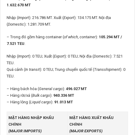
1.632.670 MT
Nhập (
Import
): 216.786 MT. Xuất (
Export
): 134.175 MT. Nội địa
(
Domestic
): 1.281.709 MT.
– Trong đó gồm hàng container (
of which, container
):
105.294 MT /
7.521 TEU
.
Nhập (
Import
): 0 TEU; Xuất (
Export
): 0 TEU; Nội địa (
Domestic
): 7.521
TEU.
Quá cảnh (
In transit
): 0 TEU; Trung chuyển quốc tế (
Transshipment
): 0
TEU.
– Hàng bách hóa (
General cargo
):
496.027 MT
– Hàng rời/xá (
Bulk cargo
):
940.336 MT
– Hàng lỏng (
Liquid cargo
):
91.013 MT
MẶT HÀNG NHẬP KHẨU
MẶT HÀNG XUẤT KHẨU
CHÍNH
CHÍNH
(MAJOR IMPORTS)
(MAJOR EXPORTS)