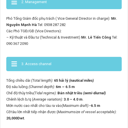
2. Management
Phó Tổng Giám đốc phụ trách ( Vice General Director in charge):
Mr.
Nguyễn Mạnh Hà
Tel: 0938 287 282
Các Phó TGĐ/GĐ (Vice Directors):
– Kỹ thuật và Đầu tư (Technical & Investment)
Mr. Lê Tiến Công
Tel:
090 367 2090
3. Access channel
Tổng chiều dài
(Total length)
:
65 hải lý
(nautical miles)
Độ sâu luồng
(Channel depth)
:
6m ~ 6.5 m
Chế độ thủy triều
(Tidal regime)
:
Bán nhật triều
(semi-diurnal)
Chênh lệch b/q (
Average variation):
3.0 – 4.0 m
.
Mớn nước cao nhất cho tàu ra vào
(Maximum draft)
:
-6.5 m
Cỡ tàu lớn nhất tiếp nhận được (
Maximumsize of vessel acceptable)
:
20,000Dwt
.