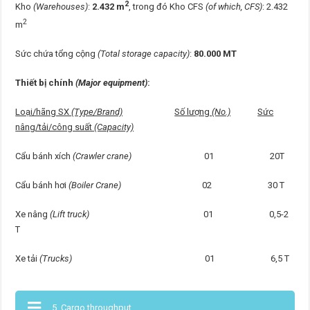
2
Kho
(Warehouses)
:
2.432 m
, trong đó Kho CFS
(of which, CFS)
: 2.432
2
m
Sức chứa tổng cộng
(Total storage capacity)
:
80.000 MT
Thiết bị chính
(Major equipment)
:
Loại/hãng SX
(Type/Brand)
Số lượng
(No.)
Sức
nâng/tải/công suất
(Capacity)
Cẩu bánh xích
(Crawler crane)
01 20T
Cẩu bánh hơi
(Boiler Crane)
02 30 T
Xe nâng
(Lift truck)
01 0,5-2
T
Xe tải
(Trucks)
01 6,5 T
5. Cargo throughput