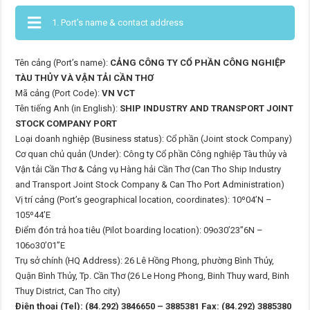
1. Port’s name & contact address
Tên cảng (Port’s name):
CẢNG CÔNG TY CỔ PHẦN CÔNG NGHIỆP
TÀU THỦY VÀ VẬN TẢI CẦN THƠ
Mã cảng (Port Code):
VN VCT
Tên tiếng Anh (in English):
SHIP INDUSTRY AND TRANSPORT JOINT
STOCK COMPANY PORT
Loại doanh nghiệp (Business status): Cổ phần (Joint stock Company)
Cơ quan chủ quản (Under): Công ty Cổ phần Công nghiệp Tàu thủy và
Vận tải Cần Thơ & Cảng vụ Hàng hải Cần Thơ (Can Tho Ship Industry
and Transport Joint Stock Company & Can Tho Port Administration)
Vị trí cảng (Port’s geographical location, coordinates): 10º04’N –
105º44’E
Điểm đón trả hoa tiêu (Pilot boarding location): 09o30’23”6N –
106o30’01”E
Trụ sở chính (HQ Address): 26 Lê Hồng Phong, phường Bình Thủy,
Quận Bình Thủy, Tp. Cần Thơ (26 Le Hong Phong, Binh Thuy ward, Binh
Thuy District, Can Tho city)
Điện thoại (Tel): (84.292) 3846650 – 3885381 Fax: (84.292) 3885380