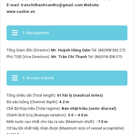
E-mail: tranchithanhcantho@gmail.com Website:
www.cashin.vn
2. Management
Tổng Giám đốc (Director)
Mr. Huỳnh Hồng Gấm
Tel: (84)908 363 272
Phó TGĐ (Vice Directors):
Mr. Trần Chí Thanh
Tel: (84)918 038 375
3. Access channel
Tổng chiều dài (Total length):
61 hải lý (nautical miles)
Độ sâu luồng (Channel depth):
4.2 m
Chế độ thủy triều (Tidal regime):
Bán nhật triều (semi-diurnal)
Chênh lệch b/q (Average variation):
3.0 – 4.0 m.
Mớn nước cao nhất cho tàu ra vào (Maximum draft):
-7.0 m
Cỡ tàu lớn nhất tiếp nhận được (Maximum size of vessel acceptable):