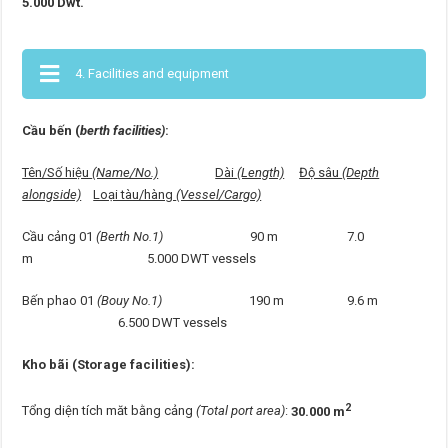
5.000 Dwt.
4. Facilities and equipment
Cầu bến (
berth facilities)
:
Tên/Số hiệu
(Name/No.)
Dài
(Length)
Độ sâu
(Depth
alongside)
Loại tàu/hàng
(Vessel/Cargo)
Cầu cảng 01
(Berth No.1)
90 m 7.0
m 5.000 DWT vessels
Bến phao 01
(Bouy No.1)
190 m 9.6 m
6.500 DWT vessels
Kho bãi (Storage facilities):
2
Tổng diện tích măt bằng cảng
(Total port area)
:
30.000 m