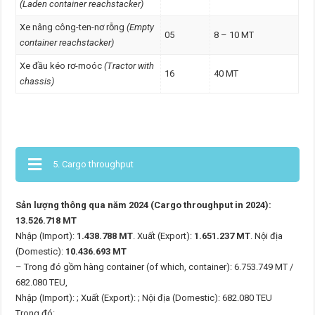
(Laden container reachstacker)
Xe nâng công-ten-nơ rỗng
(Empty
05
8 – 10 MT
container reachstacker)
Xe đầu kéo rơ-moóc
(Tractor with
16
40 MT
chassis)
5. Cargo throughput
Sản lượng thông qua năm 2024 (Cargo throughput in 2024):
13.526.718 MT
Nhập (Import):
1.438.788 MT
. Xuất (Export):
1.651.237 MT
. Nội địa
(Domestic):
10.436.693 MT
– Trong đó gồm hàng container (of which, container): 6.753.749 MT /
682.080 TEU,
Nhập (Import): ; Xuất (Export): ; Nội địa (Domestic): 682.080 TEU
Trong đó: