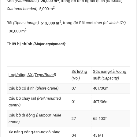
Kho
(Warehouses)
:
26,000 m
, trong đó Kho ngoại quan
(of which,
2
Customs bonded)
: 5,000 m
2
Bãi
(Open storage)
:
513,000 m
, trong đó Bãi container
(of which CY)
:
2
136,000 m
Thiết bị chính
(Major equipment)
:
Số lượng
Sức nâng/tải/công
Loại/hãng SX
(Type/Brand)
(No.)
suất
(Capacity)
Cẩu bờ cố định
(Shore crane)
07
40T/30m
Cẩu bờ chạy rail
(Rail mounted
01
40T/36m
gantry)
Cẩu bờ di động
(Harbour Telile
27
65-100T
crane)
Xe nâng công-ten-nơ có hàng
04
45 MT