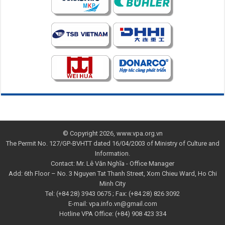
© Copyright 2026, www.vpa.org.vn
The Permit No. 127/GP-BVHTT dated 16/04/2003 of Ministry of Culture and
Information.
Contact: Mr. Lê Văn Nghĩa - Office Manager
Add: 6th Floor – No. 3 Nguyen Tat Thanh Street, Xom Chieu Ward, Ho Chi
Minh City
Tel: (+84 28) 3943 0675 ; Fax: (+84 28) 826 3092
E-mail: vpa.info.vn@gmail.com
Hotline VPA Office: (+84) 908 423 334