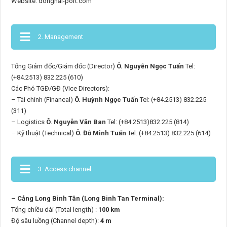
Website: dongnai-port.com
2. Management
Tổng Giám đốc/Giám đốc (Director)
Ô. Nguyễn Ngọc Tuấn
Tel:
(+84.2513) 832.225 (610)
Các Phó TGĐ/GĐ (Vice Directors):
– Tài chính (Financal)
Ô. Huỳnh Ngọc Tuấn
Tel: (+84.2513) 832.225
(311)
– Logistics
Ô. Nguyễn Văn Ban
Tel: (+84.2513)832.225 (814)
– Kỹ thuật (Technical)
Ô. Đỗ Minh Tuấn
Tel: (+84.2513) 832.225 (614)
3. Access channel
– Cảng Long Bình Tân (Long Binh Tan Terminal):
Tổng chiều dài (Total length) :
100 km
Độ sâu luồng (Channel depth):
4 m