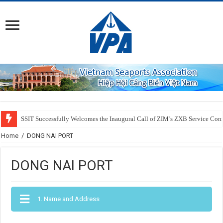
SSIT Successfully Welcomes the Inaugural Call of ZIM’s ZXB Service Conn
Home
/
DONG NAI PORT
DONG NAI PORT
1. Name and Address