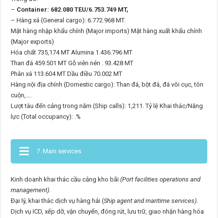
–
Container: 682.080 TEU/6.753.749 MT,
– Hàng xá (General cargo): 6.772.968 MT.
Mặt hàng nhập khẩu chính (Major imports) Mặt hàng xuất khẩu chính
(Major exports)
Hóa chất 735,174 MT Alumina 1.436.796 MT
Than đá 459.501 MT Gỗ viên nén . 93.428 MT
Phân xá 113.604 MT Dầu điều 70.002 MT
Hàng nội địa chính (Domestic cargo): Than đá, bột đá, đá vôi cục, tôn
cuộn,….
Lượt tàu đến cảng trong năm (Ship calls): 1,211. Tỷ lệ Khai thác/Năng
lực (Total occupancy): .%
7. Main services
Kinh doanh khai thác cầu cảng kho bãi
(Port facilities operations and
management).
Đại lý, khai thác dịch vụ hàng hải (
Ship agent and maritime services).
Dịch vụ ICD, xếp dỡ, vận chuyển, đóng rút, lưu trữ, giao nhận hàng hóa