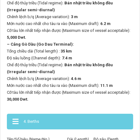
Chế độ thủy triều (Tidal regime):
Bán nhật triều không đều
(Irregular semi-diurnal)
Chênh lệch b/q (Average variation):
3 m
Mớn nước cao nhất cho tàu ra vào (Maximum draft):
6.2 m
Cỡ tàu lớn nhất tiếp nhận được (Maximum size of vessel acceptable):
5,000 Dwt.
– Cảng Gò Dầu (Go Dau Terminal):
Tổng chiều dài (Total length) :
35 km
Độ sâu luồng (Channel depth):
7.4 m
Chế độ thủy triều (Tidal regime):
Bán nhật triều không đều
(Irregular semi-diurnal)
Chênh lệch b/q (Average variation):
4.6 m
Mớn nước cao nhất cho tàu ra vào (Maximum draft):
11.1 m
Cỡ tàu lớn nhất tiếp nhận được (Maximum size of vessel acceptable):
30,000 Dwt.
4. Berths
Tên/Số hiệu
(Name/No.)
Dài
(Length)
Độ sâu
(Depth