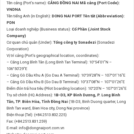
Tên cảng (Port’s name):
CẢNG ĐỒNG NAI Mã cảng (Port Code):
VNDNA
Tên tiếng Anh (in English):
DONG NAI PORT Tên tắt (Abbreviation):
PDN
Loại doanh nghiệp (Business status):
Cổ Phần (Joint Stock
Company)
Cơ quan chủ quản (Under):
Tổng công ty Sonadezi
(Sonadezi
Corporation)
Vị trí cảng (Port’s geographical location, coordinates):
– Cảng Long Bình Tân (Long Binh Tan Terminal): 10°54’01″N –
106°50’29″E
– Cảng Gò Dầu Khu A (Go Dau A Terminal): 10°39’28″N – 107°01’16″E
– Cảng Gò Dầu Khu B (Go Dau B Terminal): 10°37’08″N – 107°01’26″E
Điểm đón trả hoa tiêu (Pilot boarding location): 10°20’N – 107°01’26″E
Trụ sở chính (HQ Address):
1B-D3, KP Bình Dương, P. Long Bình
Tân, TP. Biên Hòa, Tỉnh Đồng Nai
(1B-D3, Binh Duong quarter, Long
Binh Tan ward, Bien Hoa city, Dong Nai province)
Điện thoại (Tel): (+84.2513.832.225)
Fax: (+84.2513.831.259)
E-mail: info@dongnaiport.com.vn