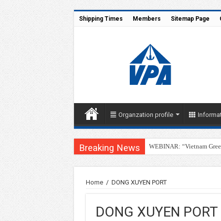
Shipping Times
Members
Sitemap Page
Organzation profile
Informat
Breaking News
WEBINAR: “Vietnam Green 
Home
/
DONG XUYEN PORT
DONG XUYEN PORT