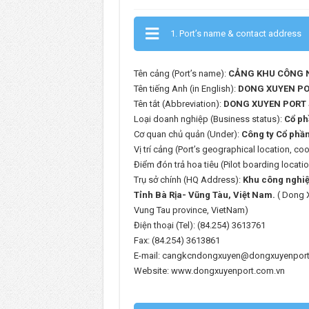
1. Port’s name & contact address
Tên cảng (Port’s name):
CẢNG KHU CÔNG N
Tên tiếng Anh (in English):
DONG XUYEN PO
Tên tắt (Abbreviation):
DONG XUYEN PORT
Loại doanh nghiệp (Business status):
Cổ ph
Cơ quan chủ quản (Under):
Công ty Cổ phầ
Vị trí cảng (Port’s geographical location, c
Điểm đón trả hoa tiêu (Pilot boarding locati
Trụ sở chính (HQ Address):
Khu công nghiệ
Tỉnh Bà Rịa- Vũng Tàu, Việt Nam.
( Dong X
Vung Tau province, VietNam)
Điện thoại (Tel): (84.254) 3613761
Fax: (84.254) 3613861
E-mail: cangkcndongxuyen@dongxuyenport
Website: www.dongxuyenport.com.vn