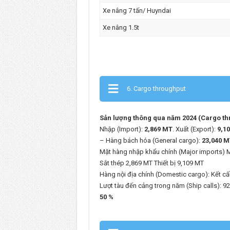
Xe nâng 7 tấn/ Huyndai
Xe nâng 1.5t
6. Cargo throughput
Sản lượng thông qua năm 2024 (Cargo th
Nhập (Import):
2,869 MT
. Xuất (Export):
9,1
– Hàng bách hóa (General cargo):
23,040 M
Mặt hàng nhập khẩu chính (Major imports) M
Sắt thép 2,869 MT Thiết bị 9,109 MT
Hàng nội địa chính (Domestic cargo): Kết cấu
Lượt tàu đến cảng trong năm (Ship calls): 92
50 %