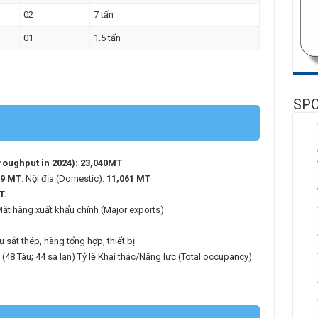
02
7 tấn
01
1.5 tấn
SP
roughput in 2024): 23,040MT
09 MT
. Nội địa (Domestic):
11,061 MT
T.
ặt hàng xuất khẩu chính (Major exports)
 sắt thép, hàng tổng hợp, thiết bị
 (48 Tàu; 44 sà lan) Tỷ lệ Khai thác/Năng lực (Total occupancy):