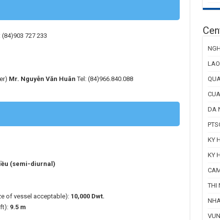
Cent
: (84)903 727 233
NGH
LAO
QUA
er)
Mr. Nguyễn Văn Huân
Tel: (84)966.840.088
CUA
DA 
PTS
KY 
KY 
iều (semi-diurnal)
CAM
THI 
ze of vessel acceptable):
10,000 Dwt.
NHA
ft):
9.5 m
VUN