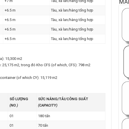
MA
+7 m
Tàu, xà lan/hàng tổng hợp
+6.5 m
Tàu, xà lan/hàng tổng hợp
+6.5 m
Tàu, xà lan/hàng tổng hợp
+6.5 m
Tàu, xà lan/hàng tổng hợp
+6.5 m
Tàu, xà lan/hàng tổng hợp
ea): 15,300 m2
25,175 m2, trong đó Kho CFS (of which, CFS): 798 m2
 container (of which CY): 15,119 m2
SỐ LƯỢNG
SỨC NÂNG/TẢI/CÔNG SUẤT
(NO.)
(CAPACITY)
01
180 tấn
01
70 tấn