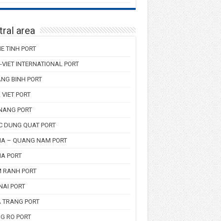
ral area
E TINH PORT
-VIET INTERNATIONAL PORT
NG BINH PORT
 VIET PORT
NANG PORT
C DUNG QUAT PORT
HA – QUANG NAM PORT
HA PORT
 RANH PORT
NAI PORT
 TRANG PORT
G RO PORT