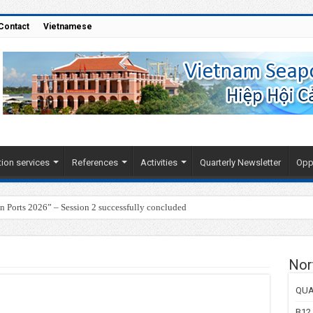
Contact
Vietnamese
ion services
References
Activities
Quarterly Newsletter
Oppo
Ports 2026” – Session 2 successfully concluded
Nor
QUA
B12