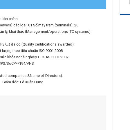
 hoàn chỉnh
rvers) các loại: 01 Số máy trạm (terminals): 20
n lý, khai thác (Management/operations ITC systems):
S/…) đã có (Quality certifications awarded):
t lượng theo tiêu chuẩn ISO 9001:2008
n sức khỏe nghề nghiệp OHSAS 8001:2007
 ISPS/SoCPF/194/VNS
liated companies &Name of Directors):
 – Giám đốc: Lê Xuân Hưng