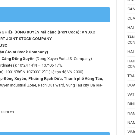
CAM
CUA
HAI
GHIỆP ĐÔNG XUYÊN Mã cảng (Port Code): VNDXC
TAN
RT JOINT STOCK COMPANY
CON
 JSC
HAI
ần (Joint Stock Company)
n Cảng Đông Xuyên
(Dong Xuyen Port J.S. Company)
HAI
oordinates): 10°24’14”N – 107°06’17”E
COM
on): 10019’56”N 107003’12’’E (Hệ tọa độ VN-2000)
TRA
p Đông Xuyên, Phường Rạch Dừa, Thành phố Vũng Tàu,
uyen Industrial Zone, Rach Dua ward, Vung Tau city, Ba Ria-
DOA
VAT
DIN
.com.vn
NAM
NAM
VIM