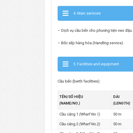
4. Main services
– Dịch vụ cầu bến cho phương tiện neo đậu.
– Bốc xếp hàng hóa
(Handling service).
5. Facilities and equipment
Cầu bến (berth facilities):
TÊN/SỐ HIỆU
DÀI
(NAME/NO.)
(LENGTH)
Cầu cảng 1
(Wharf No.1)
50 m
Cầu cảng 2
(Wharf No.2)
50 m