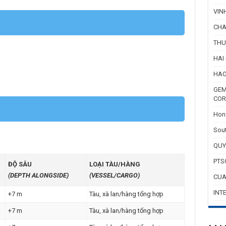
VIN
CHA
THU
HAI
HAO
GEM
COR
Hon 
Sout
QUY
PTS
ĐỘ SÂU
LOẠI TÀU/HÀNG
(DEPTH ALONGSIDE)
(VESSEL/CARGO)
CUA
INT
+7 m
Tàu, xà lan/hàng tổng hợp
+7 m
Tàu, xà lan/hàng tổng hợp