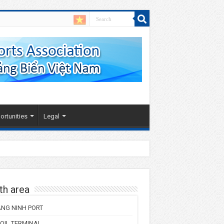
rtunities
Legal
th area
NG NINH PORT
 OIL TERMINAL