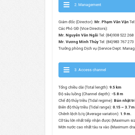
2. Management
Giám đốc (Director):
Mr. Phạm Văn Vận
Tel
Các Phó GĐ (Vice Directors):
Mr. Nguyễn Văn Ngãi
Tel: (84)938 522 268
Mr. Vương Minh Thủy
Tel: (84)983 767 273
Trưởng phòng Dịch vụ (Service Dept. Manag
3. Access channel
Tổng chiều dài (Total length):
9.5 km
Độ sâu luồng (Channel depth):
-5.8 m
Chế độ thủy triều (Tidal regime):
Bán nhật tr
Biên độ thủy triều (Tidal range):
0.15 ~ 3.7 m
Chênh lệch b/q (Average variation):
1.9 m.
Cỡ tàu lớn nhất tiếp nhận được (Maximum si
Mớn nước cao nhất tàu ra vào (Maximum dra