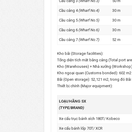
Cầu cảng 3
(Wharf No.3)
50 m
Cầu cảng 4
(Wharf No.4)
30 m
Cầu cảng 5
(Wharf No.5)
30 m
Cầu cảng 6
(Wharf No.6)
30 m
Cầu cảng 7
(Wharf No.7)
52 m
Kho bãi (Storage facilities):
Tổng diện tích măt bằng cảng (Total port ar
Kho (Warehouses) + Nhà xưởng (Workshop): 
Kho ngoại quan (Customs bonded): 602 m2
Bãi (Open storage): 52,121 m2, trong đó Bãi
Thiết bị chính (Major equipment):
LOẠI/HÃNG SX
(TYPE/BRAND)
Xe cẩu trục bánh xích 180T/ Kobeco
Xe cẩu bánh lốp 70T/ XCR