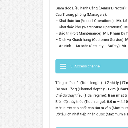
Giám đốc Điều hành Cảng (Senior Director):
Các Trưởng phòng (Managers):
– Khai thác tàu (Vessel Operations) :
Mr. Lê
– Khai thác kho (Warehouse Operations):
M
– Bảo trì (Port Maintenance):
Mr. Phạm Dĩ 
– Dịch vụ Khách hàng (Customer Service):
M
– An ninh – An toàn (Security – Safety):
Mr.
3. Access channel
Tổng chiều dài (Total length) :
17 hải lý (17 
Độ sâu luồng (Channel depth):
-12 m (Char
Chế độ thủy triều (Tidal regime):
Bán nhật tr
Biên độ thủy triều (Tidal range):
0.0 m – 4.1
Mớn nước cao nhất cho tàu ra vào (Maximum
Cỡ tàu lớn nhất tiếp nhận được (Maximum si