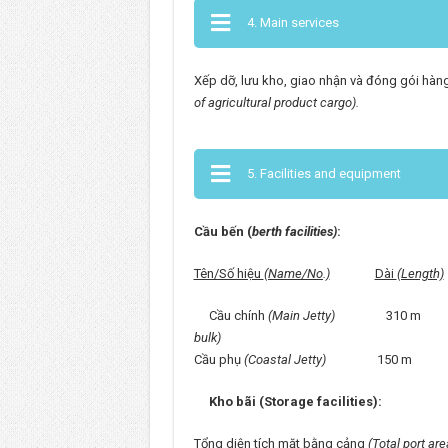
4. Main services
Xếp dỡ, lưu kho, giao nhận và đóng gói hà
of agricultural product cargo).
5. Facilities and equipment
Cầu bến (
berth facilities)
:
Tên/Số hiệu
(Name/No.)
Dài
(Length)
Cầu chính
(Main Jetty)
310 m -15.
bulk)
Cầu phụ
(Coastal Jetty)
150 m -7.0
Kho bãi (Storage facilities):
Tổng diện tích măt bằng cảng
(Total port are