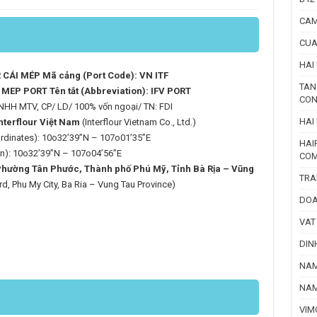
CAM
CUA
HAI
CÁI MÉP Mã cảng (Port Code): VN ITF
TAN
MEP PORT Tên tắt (Abbreviation): IFV PORT
CON
TNHH MTV, CP/ LD/ 100% vốn ngoại/ TN: FDI
HAI
nterflour Việt Nam
(Interflour Vietnam Co., Ltd.)
oordinates): 10o32’39”N – 107o01’35”E
HAI
ion): 10o32’39”N – 107o04’56”E
COM
hường Tân Phước, Thành phố Phú Mỹ, Tỉnh Bà Rịa – Vũng
TRA
d, Phu My City, Ba Ria – Vung Tau Province)
DOA
VAT
DIN
NAM
NAM
VIM