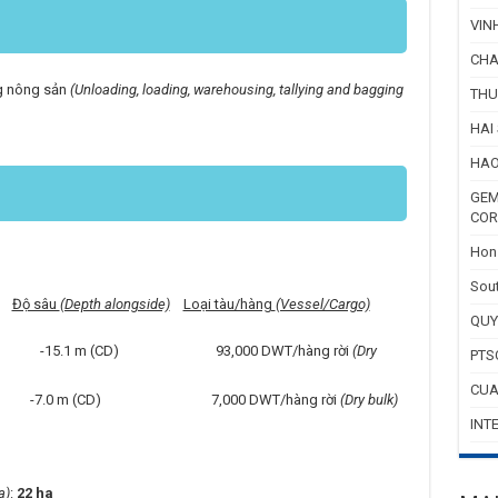
VIN
CHA
ng nông sản
(Unloading, loading, warehousing, tallying and bagging
THU
HAI
HAO
GEM
COR
Hon 
Sout
Độ sâu
(Depth alongside)
Loại tàu/hàng
(Vessel/Cargo)
QUY
1 m (CD) 93,000 DWT/hàng rời
(Dry
PTS
CUA
 m (CD) 7,000 DWT/hàng rời
(Dry bulk)
INT
a)
:
22 ha