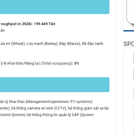
oughput in 2024): 199.449 Tấn
tấn
SP
Lúa mì (Wheat), Lúa mạch (Barley), Bắp (Maize), Bã đậu nành
ỷ lệ Khai thác/Năng lực (Total occupancy):
5%
 lý, khai thác
(Management/operations ITC systems):
enter)
, hệ thống camera an ninh
(CCTV)
, hệ thống giám sát xe tải
ontrol System),
hệ thống thông tin quản lý SAP (
System