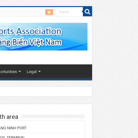
rtunities
Legal
th area
NG NINH PORT
 OIL TERMINAL