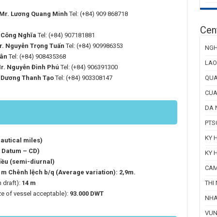
Mr. Lương Quang Minh
Tel: (+84) 909 868718
Cent
 Công Nghĩa
Tel: (+84) 907181881
r. Nguyễn Trọng Tuấn
Tel: (+84) 909986353
NGH
Tân
Tel: (+84) 908435368
LAO
r. Nguyễn Đình Phú
Tel: (+84) 906391300
QUA
 Dương Thanh Tạo
Tel: (+84) 903308147
CUA
DA 
PTS
KY 
nautical miles)
t Datum – CD)
KY 
iều (semi-diurnal)
CAM
0 m Chênh lệch b/q (Average variation): 2,9m.
THI 
 draft):
14 m
ze of vessel acceptable):
93.000 DWT
NHA
VUN