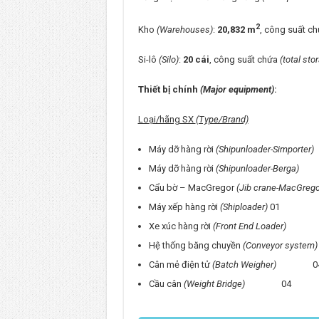
2
Kho
(Warehouses)
:
20,832 m
, công suất c
Si-lô
(Silo)
:
20 cái
, công suất chứa
(total sto
Thiết bị chính
(Major equipment)
:
Loại/hãng SX
(Type/Brand)
Máy dỡ hàng rời
(Shipunloader-Simporter)
Máy dỡ hàng rời
(Shipunloader-Berga)
0
Cẩu bờ – MacGregor
(Jib crane-MacGrego
Máy xếp hàng rời
(Shiploader)
01 500
Xe xúc hàng rời
(Front End Loader)
03 
Hệ thống băng chuyền
(Conveyor system)
Cân mẻ điện tử
(Batch Weigher)
04 3
Cầu cân
(Weight Bridge)
04 80