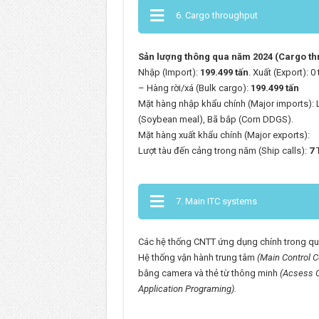
6. Cargo throughput
Sản lượng thông qua năm 2024 (Cargo thr
Nhập (Import):
199.499 tấn
. Xuất (Export): 0 
– Hàng rời/xá (Bulk cargo):
199.499 tấn
Mặt hàng nhập khẩu chính (Major imports): 
(Soybean meal), Bã bắp (Corn DDGS).
Mặt hàng xuất khẩu chính (Major exports):
Lượt tàu đến cảng trong năm (Ship calls):
7
T
7. Main ITC systems
Các hệ thống CNTT ứng dụng chính trong quản
Hệ thống vận hành trung tâm
(Main Control C
bằng camera và thẻ từ thông minh
(Acsess C
Application Programing).