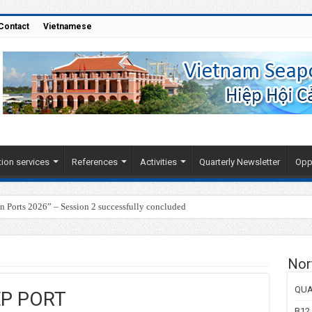
Contact
Vietnamese
ion services
References
Activities
Quarterly Newsletter
Oppo
Ports 2026” – Session 2 successfully concluded
Nor
QUA
EP PORT
B12