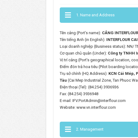
1. Name and Address
Tên cảng (Port’s name):
CẢNG INTERFLOUR 
Tên tiếng Anh (in English):
INTERFLOUR CAI 
Loại doanh nghiệp (Business status): NN/ 
Cơ quan chủ quản (Under):
Công ty TNHH I
Vị trí cảng (Port’s geographical location, c
Điểm đón trả hoa tiêu (Pilot boarding locat
Trụ sở chính (HQ Address):
KCN Cái Mép, P
Tàu
(Cai Mep Industrial Zone, Tan Phuoc War
Điện thoại (Tel): (84.254) 3936936
Fax: (84.254) 3936948
E-mail: IFV.PortAdmin@interflour.com
Website: www.vn.interflour.com
2. Management