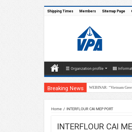
Shipping Times
Members
Sitemap Page
Organzation profile
Informat
Breaking News
WEBINAR: “Vietnam Green 
Home
/
INTERFLOUR CAI MEP PORT
INTERFLOUR CAI M