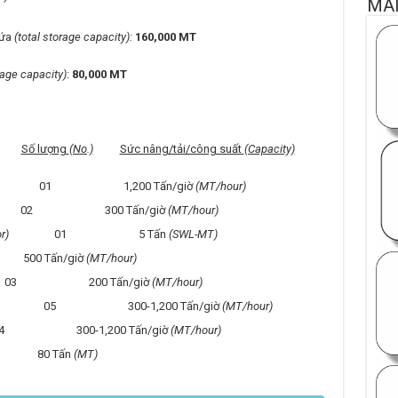
MA
hứa
(total storage capacity):
160,000 MT
rage capacity)
:
80,000 MT
Số lượng
(No.)
Sức nâng/tải/công suất
(Capacity)
01 1,200 Tấn/giờ
(MT/hour)
2 300 Tấn/giờ
(MT/hour)
r)
01 5 Tấn
(SWL-MT)
 Tấn/giờ
(MT/hour)
200 Tấn/giờ
(MT/hour)
05 300-1,200 Tấn/giờ
(MT/hour)
00-1,200 Tấn/giờ
(MT/hour)
 Tấn
(MT)