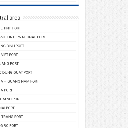
ral area
E TINH PORT
-VIET INTERNATIONAL PORT
NG BINH PORT
 VIET PORT
NANG PORT
C DUNG QUAT PORT
HA – QUANG NAM PORT
HA PORT
 RANH PORT
NAI PORT
 TRANG PORT
G RO PORT