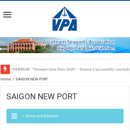
SSIT Successfully Welcomes the Inaugural Call of ZIM’s ZXB Service Conn
Home
/
SAIGON NEW PORT
SAIGON NEW PORT
1. Name and Address