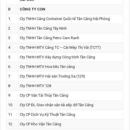
II
CÔNG TY CON
1
Cty TNHH Cảng Container Quốc tế Tân Cảng Hải Phòng
2
Cty TNHH Tân Cảng Tây Ninh
3
Cty TNHH Tân Cảng Petro Cam Ranh
4
Cty TNHH MTV Cảng TC – Cái Mép Thị Vải (TCTT)
5
Cty TNHH MTV Xây dựng Công trình Tân Cảng
6
Cty TNHH MTV Hoa tiêu Tân cảng
7
Cty TNHH MTV Hải sản Trường Sa (129)
8
Cty TNHH MTV 128
9
Cty CP Vận Tải Thủy Tân Cảng
10
Cty CP ĐL Giao nhận vận tải xếp dỡ Tân Cảng
11
Cty CP Dịch Vụ Kỹ Thuật Tân Cảng
12
Cty CP Kho Vận Tân Cảng