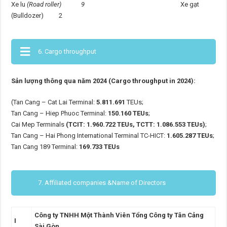
Xe lu
(Road roller) 9
Xe gạt
(Bulldozer) 2
6. Cargo throughput
Sản lượng thông qua năm 2024 (Cargo throughput in 2024):
(Tan Cang – Cat Lai Terminal:
5.811.691
TEUs;
Tan Cang – Hiep Phuoc Terminal:
150.160 TEUs
;
Cai Mep Terminals
(TCIT: 1.960.722 TEUs, TCTT: 1.086.553 TEUs)
;
Tan Cang – Hai Phong International Terminal TC-HICT:
1.605.287 TEUs
;
Tan Cang 189 Terminal:
169.733 TEUs
7. Affiliated companies &Name of Directors
Công ty TNHH Một Thành Viên Tổng Công ty Tân Cảng
I
Sài Gòn