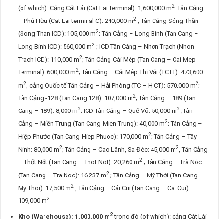
2
(of which): Cảng Cát Lái (Cat Lai Terminal): 1,600,000 m
, Tân Cảng
2
– Phú Hữu (Cat Lai terminal C): 240,000 m
, Tân Cảng Sóng Thần
2
(Song Than ICD): 105,000 m
; Tân Cảng – Long Bình (Tan Cang –
2
Long Binh ICD): 560,000 m
; ICD Tân Cảng – Nhơn Trạch (Nhon
2
Trach ICD): 110,000 m
; Tân Cảng-Cái Mép (Tan Cang – Cai Mep
2
Terminal): 600,000 m
; Tân Cảng – Cái Mép Thị Vải (TCTT): 473,600
2
2
m
, cảng Quốc tế Tân Cảng – Hải Phòng (TC – HICT): 570,000 m
;
2
Tân Cảng -128 (Tan Cang 128): 107,000 m
; Tân Cảng – 189 (Tan
2
2
Cang – 189): 8,000 m
; ICD Tân Cảng – Quế Võ: 50,000 m
;Tân
2
Cảng – Miền Trung (Tan Cang-Mien Trung): 40,000 m
; Tân Cảng –
2
Hiệp Phước (Tan Cang-Hiep Phuoc): 170,000 m
; Tân Cảng – Tây
2
2
Ninh: 80,000 m
; Tân Cảng – Cao Lãnh, Sa Đéc: 45,000 m
, Tân Cảng
2
– Thốt Nốt (Tan Cang – Thot Not): 20,260 m
; Tân Cảng – Trà Nóc
2
(Tan Cang – Tra Noc): 16,237 m
; Tân Cảng – Mỹ Thới (Tan Cang –
2
My Thoi): 17,500 m
, Tân Cảng – Cái Cui (Tan Cang – Cai Cui)
2
109,000 m
2
Kho (Warehouse): 1
,
000,000 m
trong đó (of which): cảng Cát Lái