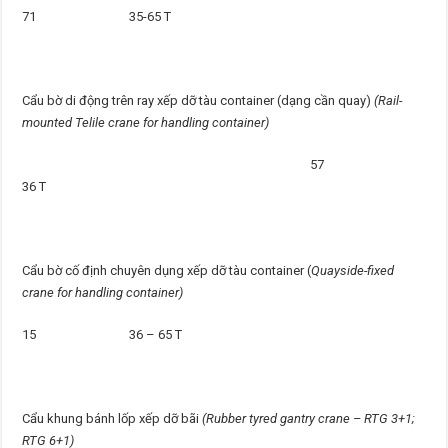
71 35-65 T
Cẩu bờ di động trên ray xếp dỡ tàu container (dạng cần quay)
(Rail-
mounted Telile crane for handling container)
57
36 T
Cẩu bờ cố định chuyên dụng xếp dỡ tàu container (
Quayside-fixed
crane for handling container)
15 36 – 65 T
Cẩu khung bánh lốp xếp dỡ bãi
(Rubber tyred gantry crane – RTG 3+1;
RTG 6+1)