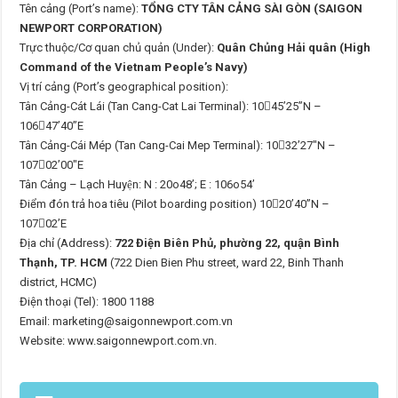
Tên cảng (Port’s name):
TỔNG CTY TÂN CẢNG SÀI GÒN (SAIGON
NEWPORT CORPORATION)
Trực thuộc/Cơ quan chủ quản (Under):
Quân Chủng Hải quân (High
Command of the Vietnam People’s Navy)
Vị trí cảng (Port’s geographical position):
Tân Cảng-Cát Lái (Tan Cang-Cat Lai Terminal): 1045’25”N –
10647’40”E
Tân Cảng-Cái Mép (Tan Cang-Cai Mep Terminal): 1032’27″N –
10702’00″E
Tân Cảng – Lạch Huyện: N : 20o48’; E : 106o54’
Điểm đón trả hoa tiêu (Pilot boarding position) 1020’40”N –
10702’E
Địa chỉ (Address):
722 Điện Biên Phủ, phường 22, quận Bình
Thạnh, TP. HCM
(722 Dien Bien Phu street, ward 22, Binh Thanh
district, HCMC)
Điện thoại (Tel): 1800 1188
Email: marketing@saigonnewport.com.vn
Website: www.saigonnewport.com.vn.