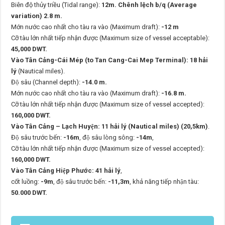
Biên độ thủy triều (Tidal range):
12m. Chênh lệch b/q (Average
variation) 2.8 m.
Mớn nước cao nhất cho tàu ra vào (Maximum draft):
-12 m
Cỡ tàu lớn nhất tiếp nhận được (Maximum size of vessel acceptable):
45,000 DWT.
Vào Tân Cảng-Cái Mép (to Tan Cang-Cai Mep Terminal):
18 hải
lý
(Nautical miles).
Độ sâu (Channel depth):
-14.0 m.
Mớn nước cao nhất cho tàu ra vào (Maximum draft):
-16.8 m.
Cỡ tàu lớn nhất tiếp nhận được (Maximum size of vessel accepted):
160,000 DWT.
Vào Tân Cảng – Lạch Huyện: 11 hải lý (Nautical miles) (20,5km)
.
Độ sâu trước bến:
-16m
, độ sâu lòng sông:
-14m
,
Cỡ tàu lớn nhất tiếp nhận được (Maximum size of vessel accepted):
160,000 DWT.
Vào Tân Cảng Hiệp Phước: 41 hải lý
,
cốt luồng:
-9m
, độ sâu trước bến:
-11,3m
, khả năng tiếp nhận tàu:
50.000 DWT.