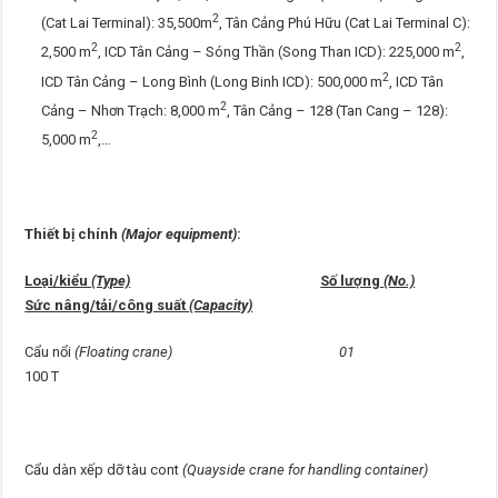
2
(Cat Lai Terminal): 35,500m
, Tân Cảng Phú Hữu (Cat Lai Terminal C):
2
2
2,500 m
, ICD Tân Cảng – Sóng Thần (Song Than ICD): 225,000 m
,
2
ICD Tân Cảng – Long Bình (Long Binh ICD): 500,000 m
, ICD Tân
2
Cảng – Nhơn Trạch: 8,000 m
, Tân Cảng – 128 (Tan Cang – 128):
2
5,000 m
,…
Thiết bị chính
(Major equipment)
:
Loại/kiểu
(Type)
Số lượng
(No.)
Sức nâng/tải/công suất
(Capacity)
Cẩu nổi
(Floating crane) 01
100 T
Cẩu dàn xếp dỡ tàu cont
(Quayside crane for handling container)