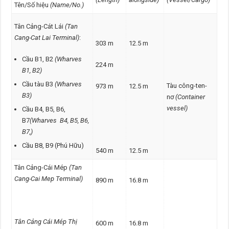
Tên/Số hiệu
(Name/No.)
Tân Cảng-Cát Lái
(Tan
Cang-Cat Lai Terminal)
:
303 m
12.5 m
Cầu B1, B2
(Wharves
224 m
B1, B2)
Cầu tàu B3
(Wharves
Tàu công-ten-
973 m
12.5 m
B3)
nơ
(Container
vessel)
Cầu B4, B5, B6,
B7
(Wharves B4, B5, B6,
B7,)
Cầu B8, B9 (Phú Hữu)
540 m
12.5 m
Tân Cảng-Cái Mép
(Tan
Cang-Cai Mep Terminal)
890 m
16.8 m
Tân Cảng Cái Mép Thị
600 m
16.8 m