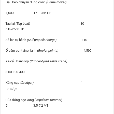
Đầu kéo chuyên dùng cont.
(Prime mover)
1,000 171~385 HP
Tàu lai
(Tug boat)
10
615-2560 HP
Sà lan tự hành
(Self-propeller barge)
110
Ổ cắm container lạnh
(Reefer points)
4,590
Xe cẩu bánh lốp
(Rubber-tyred Telile crane)
3 60-100-400 T
Xáng cạp
(Dredger)
1
3
50 m
/h
Búa đóng cọc xung
(Impulsive rammer)
5 3.5-7.2 MT