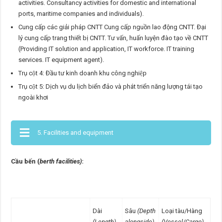
activities. Consultancy activities for domestic and international
ports, maritime companies and individuals).
Cung cấp các giải pháp CNTT Cung cấp nguồn lao động CNTT. Đại
lý cung cấp trang thiết bị CNTT. Tư vấn, huấn luyện đào tạo về CNTT
(Providing IT solution and application, IT workforce. IT training
services. IT equipment agent).
Trụ cột 4: Đầu tư kinh doanh khu công nghiệp
Trụ cột 5: Dịch vụ du lịch biển đảo và phát triển năng lượng tái tạo
ngoài khơi
5. Facilities and equipment
Cầu bến (
berth facilities)
:
Dài
Sâu
(Depth
Loại tàu/Hàng
(Length)
alongside)
(Vessel/Cargo)