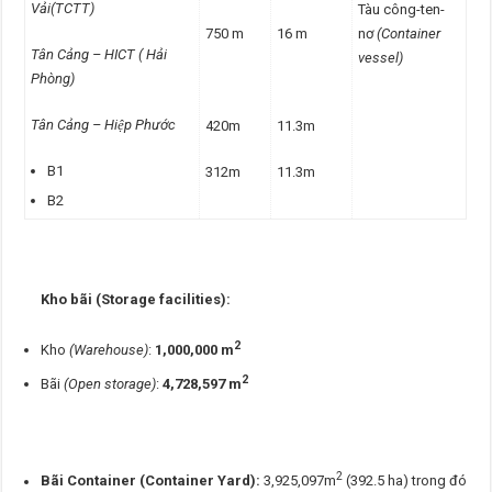
Vải(TCTT)
Tàu công-ten-
750 m
16 m
nơ
(Container
Tân Cảng – HICT ( Hải
vessel)
Phòng)
Tân Cảng – Hiệp Phước
420m
11.3m
B1
312m
11.3m
B2
Kho bãi (Storage facilities):
2
Kho
(Warehouse)
:
1,000,000
m
2
Bãi
(Open storage)
:
4,728,597 m
2
Bãi Container (Container Yard):
3,925,097m
(392.5 ha) trong đó