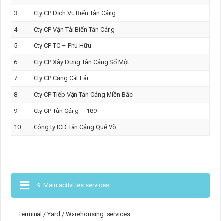
3
Cty CP Dịch Vụ Biển Tân Cảng
4
Cty CP Vận Tải Biển Tân Cảng
5
Cty CP TC – Phú Hữu
6
Cty CP Xây Dựng Tân Cảng Số Một
7
Cty CP Cảng Cát Lái
8
Cty CP Tiếp Vận Tân Cảng Miền Bắc
9
Cty CP Tân Cảng – 189
10
Công ty ICD Tân Cảng Quế Võ
9. Main activities services
– Terminal / Yard / Warehousing services