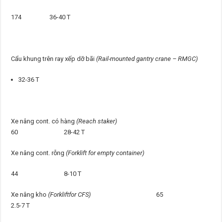
174 36-40 T
Cẩu khung trên ray xếp dỡ bãi
(Rail-mounted gantry crane – RMGC)
32-36 T
Xe nâng cont. có hàng
(Reach staker)
60 28-42 T
Xe nâng cont. rỗng
(Forklift for empty container)
44 8-10 T
Xe nâng kho
(Forkliftfor CFS)
65
2.5-7 T