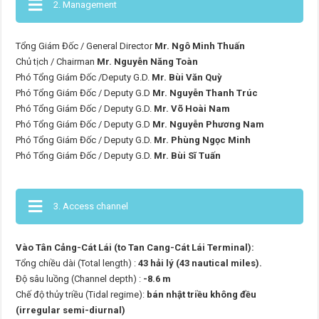
2. Management
Tổng Giám Đốc / General Director
Mr. Ngô Minh Thuấn
Chủ tịch / Chairman
Mr. Nguyễn Năng Toàn
Phó Tổng Giám Đốc /Deputy G.D.
Mr. Bùi Văn Quỳ
Phó Tổng Giám Đốc / Deputy G.D
Mr. Nguyễn Thanh Trúc
Phó Tổng Giám Đốc / Deputy G.D.
Mr. Võ Hoài Nam
Phó Tổng Giám Đốc / Deputy G.D
Mr. Nguyễn Phương Nam
Phó Tổng Giám Đốc / Deputy G.D.
Mr. Phùng Ngọc Minh
Phó Tổng Giám Đốc / Deputy G.D.
Mr. Bùi Sĩ Tuấn
3. Access channel
Vào Tân Cảng-Cát Lái (to Tan Cang-Cát Lái Terminal):
Tổng chiều dài (Total length) :
43 hải lý (43 nautical miles).
Độ sâu luồng (Channel depth) :
-8.6 m
Chế độ thủy triều (Tidal regime):
bán nhật triều không đều
(irregular semi-diurnal)