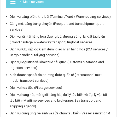
4. Main services
Dịch vụ cảng biển, kho bãi (Terminal / Yard / Warehousing services)
Cảng mở, cảng trung chuyển (Free port and transshipment port
services)
Dịch vụ vận tải hàng hóa đường bộ, đường sông, lai dắt tàu biển
(Inland haulage & waterway transport, tugboat services
Dịch vụ ICD, xếp dỡ kiểm đếm, giao nhận hàng hóa (ICD services /
Cargo handling, tallying services)
Dịch vụ logistics và khai thuê hải quan (Customs clearance and
logistics services)
Kinh doanh vận tải đa phương thức quốc tế (International multi-
modal transport services)
Dịch vụ hoa tiêu (Pilotage services)
Dịch vụ hàng hải, môi giới hàng hải, đại lý tàu biển và đại lý vận tải
tàu biển (Maritime services and brokerage. Sea transport and
shipping agency)
Dịch vụ cung ứng, vệ sinh và sửa chữa tàu biển (Vessel sanitation &