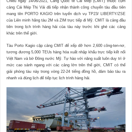
Chiều ngày 14/06/2021, Cảng Quốc tế Cái Mép (CMIT) thuộc cụm
cảng Cái Mép Thị Vải đã tiếp nhận thành công chuyến tàu đầu tiên
mang tên PORTO KAGIO trên tuyến dịch vụ TP23/ LIBERTY/ZSE
của Liên minh hãng tàu 2M và ZIM trực tiếp đi Mỹ. CMIT là cảng đầu
tiên trong lịch trình hàng hải của tàu này trước khi ghé các cảng
khác trên thế giới.
Tàu Porto Kagio cập cảng CMIT để xếp dỡ hơn 2,600 công-ten-nơ,
tương đương 5,000 TEUs hàng hóa xuất nhập khẩu trực tiếp kết nối
Việt Nam và bờ Đông nước Mỹ. Tự hào với năng suất luôn duy trì ở
mức cao sánh ngang với các cảng lớn trên thế giới, CMIT có thể
giải phóng tàu này trong vòng 22-24 tiếng đồng hồ, đảm bảo tàu ra
nhanh và đúng lịch để tiếp tục lịch trình hàng hải.