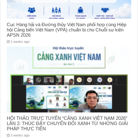
Cục Hàng hải và Đường thủy Việt Nam phối hợp cùng Hiệp
hội Cảng biển Việt Nam (VPA) chuẩn bị cho Chuỗi sự kiện
APSN 2026
2 weeks ago
HỘI THẢO TRỰC TUYẾN “CẢNG XANH VIỆT NAM 2026”
LẦN 2: THÚC ĐẨY CHUYỂN ĐỔI XANH TỪ NHỮNG GIẢI
PHÁP THỰC TIỄN
3 weeks ago