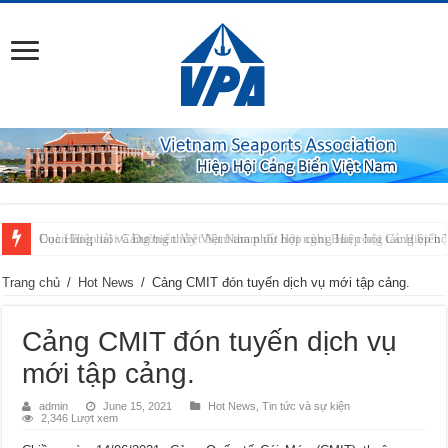
Cục Hàng hải và Đường thủy Việt Nam phối hợp cùng Hiệp hội Cảng biển 
Trang chủ
/
Hot News
/
Cảng CMIT đón tuyến dịch vụ mới tập cảng.
Cảng CMIT đón tuyến dịch vụ
mới tập cảng.
admin
June 15, 2021
Hot News
,
Tin tức và sự kiện
2,346 Lượt xem