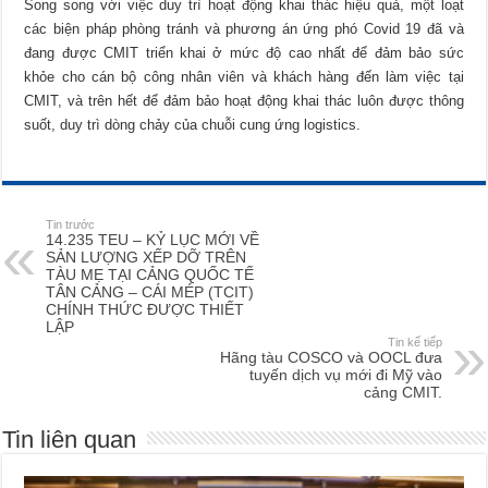
Song song với việc duy trì hoạt động khai thác hiệu quả, một loạt
các biện pháp phòng tránh và phương án ứng phó Covid 19 đã và
đang được CMIT triển khai ở mức độ cao nhất để đảm bảo sức
khỏe cho cán bộ công nhân viên và khách hàng đến làm việc tại
CMIT, và trên hết để đảm bảo hoạt động khai thác luôn được thông
suốt, duy trì dòng chảy của chuỗi cung ứng logistics.
Tin trước
14.235 TEU – KỶ LỤC MỚI VỀ
SẢN LƯỢNG XẾP DỠ TRÊN
TÀU MẸ TẠI CẢNG QUỐC TẾ
TÂN CẢNG – CÁI MÉP (TCIT)
CHÍNH THỨC ĐƯỢC THIẾT
LẬP
Tin kế tiếp
Hãng tàu COSCO và OOCL đưa
tuyến dịch vụ mới đi Mỹ vào
cảng CMIT.
Tin liên quan