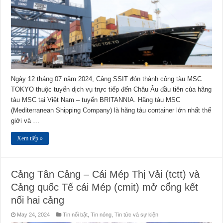
Ngày 12 tháng 07 năm 2024, Cảng SSIT đón thành công tàu MSC
TOKYO thuộc tuyến dịch vụ trực tiếp đến Châu Âu đầu tiên của hãng
tàu MSC tại Việt Nam – tuyến BRITANNIA. Hãng tàu MSC
(Mediterranean Shipping Company) là hãng tàu container lớn nhất thế
giới và …
Xem tiếp »
Cảng Tân Cảng – Cái Mép Thị Vải (tctt) và
Cảng quốc Tế cái Mép (cmit) mở cổng kết
nối hai cảng
May 24, 2024
Tin nổi bật
,
Tin nóng
,
Tin tức và sự kiện