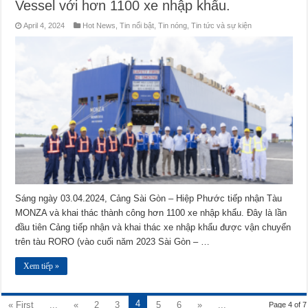
Vessel với hơn 1100 xe nhập khẩu.
April 4, 2024
Hot News
,
Tin nổi bật
,
Tin nóng
,
Tin tức và sự kiện
Sáng ngày 03.04.2024, Cảng Sài Gòn – Hiệp Phước tiếp nhận Tàu
MONZA và khai thác thành công hơn 1100 xe nhập khẩu. Đây là lần
đầu tiên Cảng tiếp nhận và khai thác xe nhập khẩu được vận chuyển
trên tàu RORO (vào cuối năm 2023 Sài Gòn – …
Xem tiếp »
4
« First
...
«
2
3
5
6
»
...
Page 4 of 7