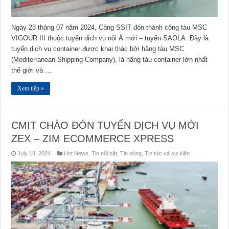
Ngày 23 tháng 07 năm 2024, Cảng SSIT đón thành công tàu MSC
VIGOUR III thuộc tuyến dịch vụ nội Á mới – tuyến SAOLA. Đây là
tuyến dịch vụ container được khai thác bởi hãng tàu MSC
(Mediterranean Shipping Company), là hãng tàu container lớn nhất
thế giới và …
Xem tiếp »
CMIT CHÀO ĐÓN TUYẾN DỊCH VỤ MỚI
ZEX – ZIM ECOMMERCE XPRESS
July 18, 2024
Hot News
,
Tin nổi bật
,
Tin nóng
,
Tin tức và sự kiện