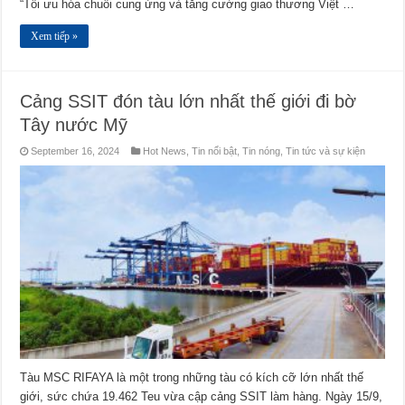
“Tối ưu hóa chuỗi cung ứng và tăng cường giao thương Việt …
Xem tiếp »
Cảng SSIT đón tàu lớn nhất thế giới đi bờ
Tây nước Mỹ
September 16, 2024
Hot News
,
Tin nổi bật
,
Tin nóng
,
Tin tức và sự kiện
Tàu MSC RIFAYA là một trong những tàu có kích cỡ lớn nhất thế
giới, sức chứa 19.462 Teu vừa cập cảng SSIT làm hàng. Ngày 15/9,