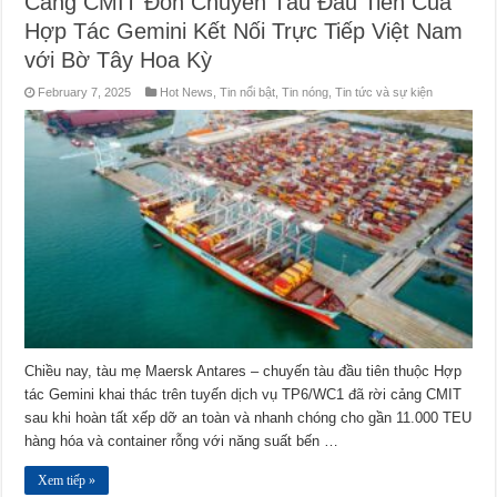
Cảng CMIT Đón Chuyến Tàu Đầu Tiên Của
Hợp Tác Gemini Kết Nối Trực Tiếp Việt Nam
với Bờ Tây Hoa Kỳ
February 7, 2025
Hot News
,
Tin nổi bật
,
Tin nóng
,
Tin tức và sự kiện
Chiều nay, tàu mẹ Maersk Antares – chuyến tàu đầu tiên thuộc Hợp
tác Gemini khai thác trên tuyến dịch vụ TP6/WC1 đã rời cảng CMIT
sau khi hoàn tất xếp dỡ an toàn và nhanh chóng cho gần 11.000 TEU
hàng hóa và container rỗng với năng suất bến …
Xem tiếp »