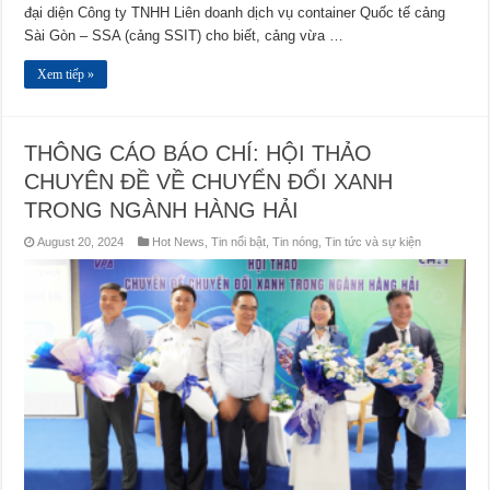
đại diện Công ty TNHH Liên doanh dịch vụ container Quốc tế cảng
Sài Gòn – SSA (cảng SSIT) cho biết, cảng vừa …
Xem tiếp »
THÔNG CÁO BÁO CHÍ: HỘI THẢO
CHUYÊN ĐỀ VỀ CHUYỂN ĐỔI XANH
TRONG NGÀNH HÀNG HẢI
August 20, 2024
Hot News
,
Tin nổi bật
,
Tin nóng
,
Tin tức và sự kiện