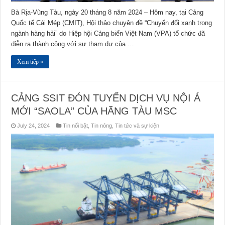
Bà Rịa-Vũng Tàu, ngày 20 tháng 8 năm 2024 – Hôm nay, tại Cảng
Quốc tế Cái Mép (CMIT), Hội thảo chuyên đề “Chuyển đổi xanh trong
ngành hàng hải” do Hiệp hội Cảng biển Việt Nam (VPA) tổ chức đã
diễn ra thành công với sự tham dự của …
Xem tiếp »
CẢNG SSIT ĐÓN TUYẾN DỊCH VỤ NỘI Á
MỚI “SAOLA” CỦA HÃNG TÀU MSC
July 24, 2024
Tin nổi bật
,
Tin nóng
,
Tin tức và sự kiện