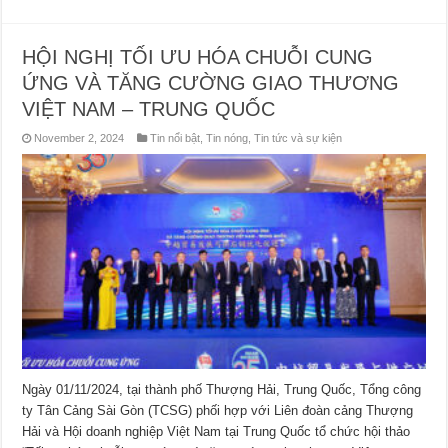
HỘI NGHỊ TỐI ƯU HÓA CHUỖI CUNG
ỨNG VÀ TĂNG CƯỜNG GIAO THƯƠNG
VIỆT NAM – TRUNG QUỐC
November 2, 2024
Tin nổi bật
,
Tin nóng
,
Tin tức và sự kiện
Ngày 01/11/2024, tại thành phố Thượng Hải, Trung Quốc, Tổng công
ty Tân Cảng Sài Gòn (TCSG) phối hợp với Liên đoàn cảng Thượng
Hải và Hội doanh nghiệp Việt Nam tại Trung Quốc tổ chức hội thảo