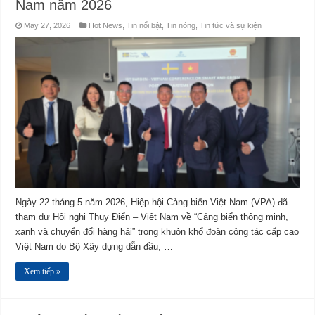
Nam năm 2026
May 27, 2026
Hot News
,
Tin nổi bật
,
Tin nóng
,
Tin tức và sự kiện
Ngày 22 tháng 5 năm 2026, Hiệp hội Cảng biển Việt Nam (VPA) đã
tham dự Hội nghị Thụy Điển – Việt Nam về “Cảng biển thông minh,
xanh và chuyển đổi hàng hải” trong khuôn khổ đoàn công tác cấp cao
Việt Nam do Bộ Xây dựng dẫn đầu, …
Xem tiếp »