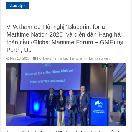
Xem tiếp »
VPA tham dự Hội nghị “Blueprint for a
Maritime Nation 2026” và diễn đàn Hàng hải
toàn cầu (Global Maritime Forum – GMF) tại
Perth, Úc
May 18, 2026
Hot News
,
Tin nổi bật
,
Tin nóng
,
Tin tức và sự kiện