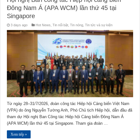
Đông Nam Á (APA WCM) lần thứ 45 tại
Singapore
3 days ago
Hot News
,
Tin nổi bật
,
Tin nóng
,
Tin tức và sự kiện
Từ ngày 28–31/7/2026, đoàn công tác Hiệp hội Cảng biển Việt Nam
(VPA) do ông Nguyễn Tường Anh, Phó Chủ tịch Hiệp hội, dẫn đầu đã
tham dự Hội nghị Ban Công tác Hiệp hội Cảng biển Đông Nam Á
(APA WCM) lần thứ 45 tại Singapore. Tham gia đoàn …
Xem tiếp »