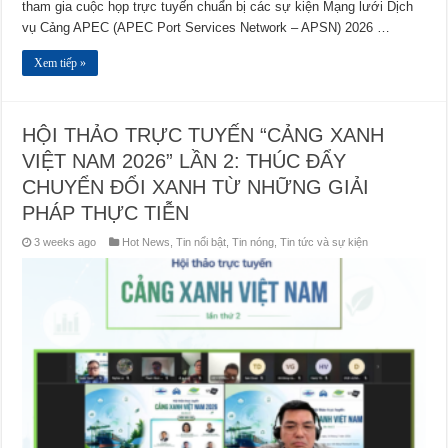
tham gia cuộc họp trực tuyến chuẩn bị các sự kiện Mạng lưới Dịch
vụ Cảng APEC (APEC Port Services Network – APSN) 2026 …
Xem tiếp »
HỘI THẢO TRỰC TUYẾN “CẢNG XANH
VIỆT NAM 2026” LẦN 2: THÚC ĐẨY
CHUYỂN ĐỔI XANH TỪ NHỮNG GIẢI
PHÁP THỰC TIỄN
3 weeks ago
Hot News
,
Tin nổi bật
,
Tin nóng
,
Tin tức và sự kiện