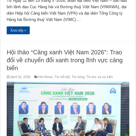
Từ ngày 11 đến 15 tháng 5 -2026, đoàn đại biểu Việt Nam – dẫn đầu
bởi lãnh đạo Cục Hàng hải và Đường thuỷ Việt Nam (VIMAWA), đại
diện Hiệp hội Cảng biển Việt Nam (VPA) và đại diện Tổng Công ty
Hàng hải Đường thuỷ Việt Nam (VIMC) …
Xem tiếp »
Hội thảo “Cảng xanh Việt Nam 2026”: Trao
đổi về chuyển đổi xanh trong lĩnh vực cảng
biển
April 10, 2026
Hot News
,
Tin nổi bật
,
Tin nóng
,
Tin tức và sự kiện