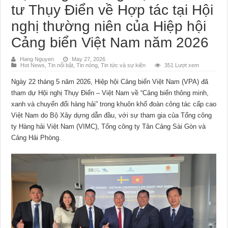
tư Thụy Điển về Hợp tác tại Hội
nghị thường niên của Hiệp hội
Cảng biển Việt Nam năm 2026
Hang Nguyen
May 27, 2026
Hot News
,
Tin nổi bật
,
Tin nóng
,
Tin tức và sự kiện
351 Lượt xem
Ngày 22 tháng 5 năm 2026, Hiệp hội Cảng biển Việt Nam (VPA) đã
tham dự Hội nghị Thụy Điển – Việt Nam về “Cảng biển thông minh,
xanh và chuyển đổi hàng hải” trong khuôn khổ đoàn công tác cấp cao
Việt Nam do Bộ Xây dựng dẫn đầu, với sự tham gia của Tổng công
ty Hàng hải Việt Nam (VIMC), Tổng công ty Tân Cảng Sài Gòn và
Cảng Hải Phòng.