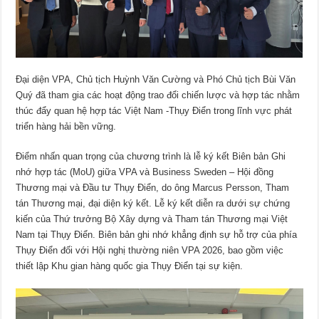
Đại diện VPA, Chủ tịch Huỳnh Văn Cường và Phó Chủ tịch Bùi Văn
Quý đã tham gia các hoạt động trao đổi chiến lược và hợp tác nhằm
thúc đẩy quan hệ hợp tác Việt Nam -Thụy Điển trong lĩnh vực phát
triển hàng hải bền vững.
Điểm nhấn quan trọng của chương trình là lễ ký kết Biên bản Ghi
nhớ hợp tác (MoU) giữa VPA và Business Sweden – Hội đồng
Thương mại và Đầu tư Thụy Điển, do ông Marcus Persson, Tham
tán Thương mại, đại diện ký kết. Lễ ký kết diễn ra dưới sự chứng
kiến của Thứ trưởng Bộ Xây dựng và Tham tán Thương mại Việt
Nam tại Thụy Điển. Biên bản ghi nhớ khẳng định sự hỗ trợ của phía
Thụy Điển đối với Hội nghị thường niên VPA 2026, bao gồm việc
thiết lập Khu gian hàng quốc gia Thụy Điển tại sự kiện.