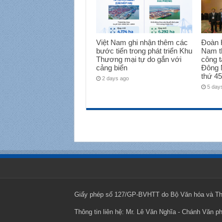
Việt Nam ghi nhận thêm các
Đoàn H
bước tiến trong phát triển Khu
Nam t
Thương mại tự do gắn với
công t
cảng biển
Đông 
thứ 45
2 days ago
5 day
Giấy phép số 127/GP-BVHTT do Bộ Văn hóa và Thô
Thông tin liên hệ: Mr. Lê Văn Nghĩa - Chánh Văn p