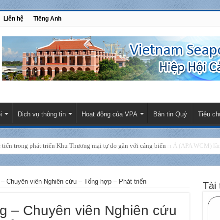
Liên hệ
Tiếng Anh
i
Dịch vụ thông tin
Hoạt động của VPA
Bản tin Quý
Tiêu ch
am tham dự Hội nghị Ban công tác Hiệp hội cảng biển Đông Nam Á (APA WCM) lần 
 – Chuyên viên Nghiên cứu – Tổng hợp – Phát triển
Tài 
ng – Chuyên viên Nghiên cứu