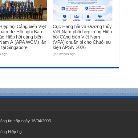
iệp hội Cảng biển Việt
Cục Hàng hải và Đường thủy
ham dự Hội nghị Ban
Việt Nam phối hợp cùng Hiệp
ác Hiệp hội cảng biển
hội Cảng biển Việt Nam
Nam Á (APA WCM) lần
(VPA) chuẩn bị cho Chuỗi sự
 tại Singapore
kiện APSN 2026
s ago
3 weeks ago
ng tin cấp ngày 16/04/2003.
hòng Hiệp hội