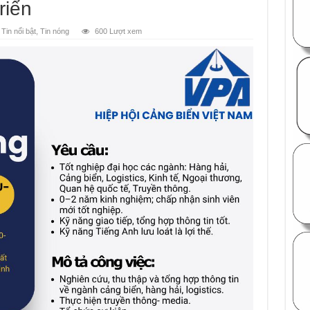
riển
,
Tin nổi bật
,
Tin nóng
600 Lượt xem