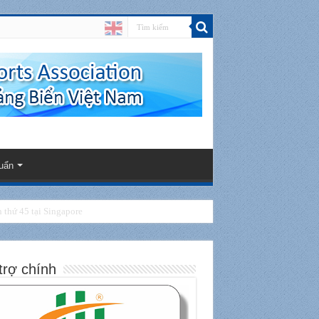
uẩn
thứ 45 tại Singapore
trợ chính