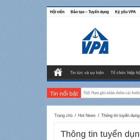
Hội viên
Đào tạo – Tuyển dụng
Kỷ yếu VPA
Tin tức và sự kiện
Tổ chức hiệp hộ
Tin nổi bật
Đoàn Hiệp hội Cảng biển Việt N
Trang chủ
/
Hot News
/
Thông tin tuyển dụng
Thông tin tuyển dụ