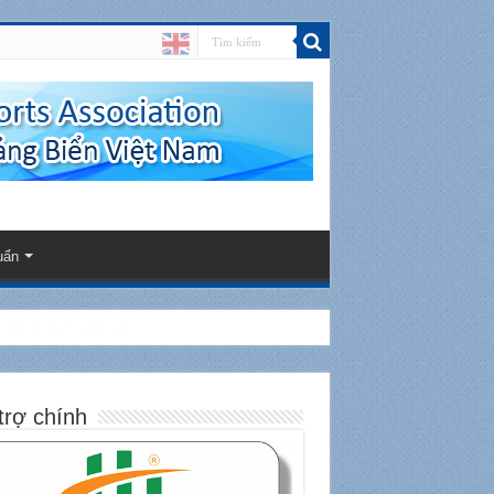
uẩn
thứ 45 tại Singapore
trợ chính