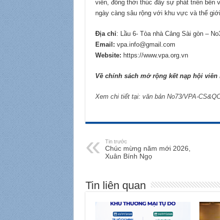
viên, đồng thời thúc đẩy sự phát triển bề
ngày càng sâu rộng với khu vực và thế giới
Địa chỉ
: Lầu 6- Tòa nhà Cảng Sài gòn – 
Email:
vpa.info@gmail.com
Website:
https://www.vpa.org.vn
Về chính sách mở rộng kết nạp hội viên l
Xem chi tiết tại: văn bản No73/VPA-CS&Q
Tin trước
Chúc mừng năm mới 2026,
Xuân Bính Ngọ
Tin liên quan