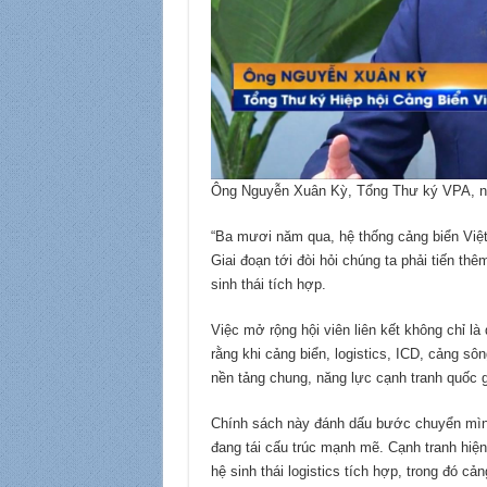
Ông Nguyễn Xuân Kỳ, Tổng Thư ký VPA, 
“Ba mươi năm qua, hệ thống cảng biển Việt
Giai đoạn tới đòi hỏi chúng ta phải tiến th
sinh thái tích hợp.
Việc mở rộng hội viên liên kết không chỉ là
rằng khi cảng biển, logistics, ICD, cảng s
nền tảng chung, năng lực cạnh tranh quốc 
Chính sách này đánh dấu bước chuyển mình
đang tái cấu trúc mạnh mẽ. Cạnh tranh hiện
hệ sinh thái logistics tích hợp, trong đó cản