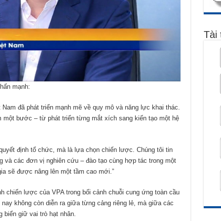
Tài 
nhấn mạnh:
 Nam đã phát triển mạnh mẽ về quy mô và năng lực khai thác.
êm một bước – từ phát triển từng mắt xích sang kiến tạo một hệ
 quyết định tổ chức, mà là lựa chọn chiến lược. Chúng tôi tin
ông và các đơn vị nghiên cứu – đào tạo cùng hợp tác trong một
gia sẽ được nâng lên một tầm cao mới.”
 chiến lược của VPA trong bối cảnh chuỗi cung ứng toàn cầu
 nay không còn diễn ra giữa từng cảng riêng lẻ, mà giữa các
g biển giữ vai trò hạt nhân.