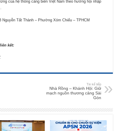
n vững của hệ thống cảng biển Việt Nam theo hướng hội nhập
.
No3 Nguyễn Tất Thành – Phường Xóm Chiếu – TPHCM
iên kết:
C
Tin kế tiếp
Nhà Rồng – Khánh Hội: Giữ
mạch nguồn thương cảng Sài
Gòn