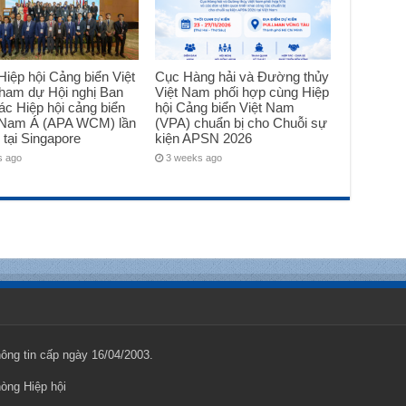
iệp hội Cảng biển Việt
Cục Hàng hải và Đường thủy
ham dự Hội nghị Ban
Việt Nam phối hợp cùng Hiệp
ác Hiệp hội cảng biển
hội Cảng biển Việt Nam
Nam Á (APA WCM) lần
(VPA) chuẩn bị cho Chuỗi sự
 tại Singapore
kiện APSN 2026
s ago
3 weeks ago
ng tin cấp ngày 16/04/2003.
hòng Hiệp hội