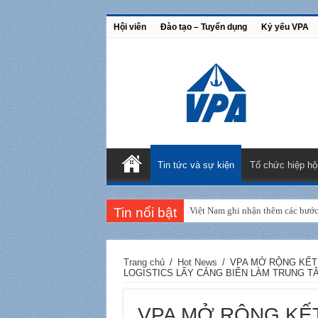
Hội viên
Đào tạo – Tuyển dụng
Kỷ yếu VPA
Tin tức và sự kiện
Tổ chức hiệp hộ
Tin nổi bật
Đoàn Hiệp hội Cảng biển Việt N
Trang chủ
/
Hot News
/
VPA MỞ RỘNG KẾT 
LOGISTICS LẤY CẢNG BIỂN LÀM TRUNG T
VPA MỞ RỘNG KẾT 