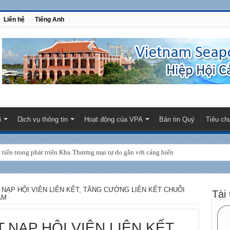
Liên hệ
Tiếng Anh
i
Dịch vụ thông tin
Hoạt động của VPA
Bản tin Quý
Tiêu ch
am tham dự Hội nghị Ban công tác Hiệp hội cảng biển Đông Nam Á (APA WCM) lần 
NẠP HỘI VIÊN LIÊN KẾT, TĂNG CƯỜNG LIÊN KẾT CHUỖI
Tài 
ÂM
NẠP HỘI VIÊN LIÊN KẾT,