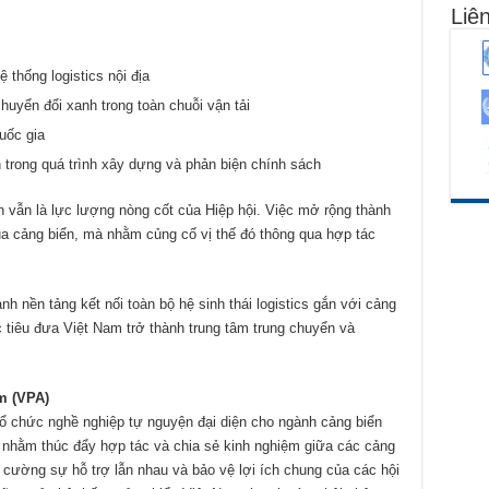
Liên
 thống logistics nội địa
uyển đổi xanh trong toàn chuỗi vận tải
uốc gia
trong quá trình xây dựng và phản biện chính sách
 vẫn là lực lượng nòng cốt của Hiệp hội. Việc mở rộng thành
của cảng biển, mà nhằm củng cố vị thế đó thông qua hợp tác
nh nền tảng kết nối toàn bộ hệ sinh thái logistics gắn với cảng
 tiêu đưa Việt Nam trở thành trung tâm trung chuyển và
m (VPA)
tổ chức nghề nghiệp tự nguyện đại diện cho ngành cảng biển
 nhằm thúc đẩy hợp tác và chia sẻ kinh nghiệm giữa các cảng
g cường sự hỗ trợ lẫn nhau và bảo vệ lợi ích chung của các hội