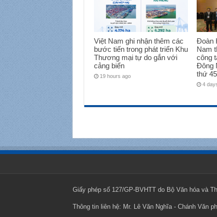
Việt Nam ghi nhận thêm các
Đoàn H
bước tiến trong phát triển Khu
Nam t
Thương mại tự do gắn với
công t
cảng biển
Đông 
thứ 45
19 hours ago
4 day
Giấy phép số 127/GP-BVHTT do Bộ Văn hóa và Thô
Thông tin liên hệ: Mr. Lê Văn Nghĩa - Chánh Văn p