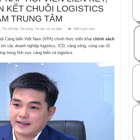
 KẾT CHUỖI LOGISTICS
ÀM TRUNG TÂM
s
,
Tin nổi bật
,
Tin nóng
,
Tin tức và sự kiện
586 Lượt xem
hội Cảng biển Việt Nam (VPA) chính thức triển khai
chính sách
tới các doanh nghiệp logistics, ICD, cảng sông, cùng các tổ
g trong lĩnh vực cảng biển và logistics.