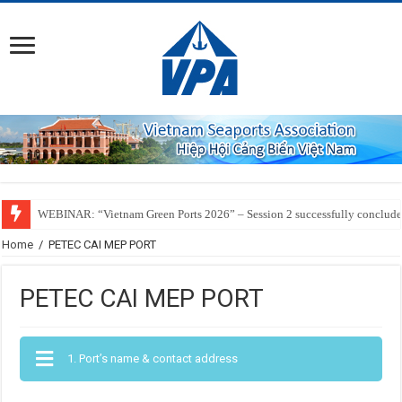
WEBINAR: “Vietnam Green Ports 2026” – Session 2 successfully conclud
SSIT Successfully Welcomes the Inaugural Call of ZIM’s ZXB Service Conn
Home
/
PETEC CAI MEP PORT
PETEC CAI MEP PORT
1. Port’s name & contact address