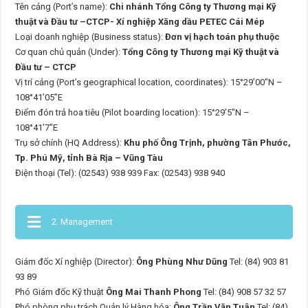
Tên cảng (Port’s name):
Chi nhánh Tổng Công ty Thương mại Kỹ
thuật và Đầu tư –CTCP- Xí nghiệp Xăng dầu PETEC Cái Mép
Loại doanh nghiệp (Business status):
Đơn vị hạch toán phụ thuộc
Cơ quan chủ quản (Under):
Tổng Công ty Thương mại Kỹ thuật và
Đầu tư – CTCP
Vị trí cảng (Port’s geographical location, coordinates): 15°29’00″N –
108°41’05”E
Điểm đón trả hoa tiêu (Pilot boarding location): 15°29’5″N –
108°41’7″E
Trụ sở chính (HQ Address):
Khu phố Ông Trịnh, phường Tân Phước,
Tp. Phú Mỹ, tỉnh Bà Rịa – Vũng Tàu
Điện thoại (Tel): (02543) 938 939 Fax: (02543) 938 940
2. Management
Giám đốc Xí nghiệp (Director):
Ông Phùng Như Dũng
Tel: (84) 903 81
93 89
Phó Giám đốc Kỹ thuật
Ông Mai Thanh Phong
Tel: (84) 908 57 32 57
Phó phòng phụ trách Quản lý Hàng hóa:
Ông Trần Văn Tuân
Tel: (84)