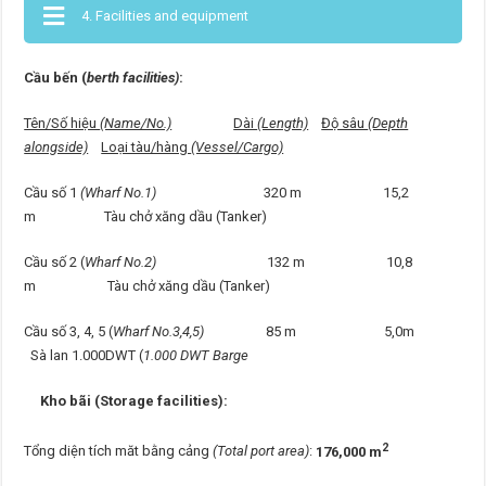
4. Facilities and equipment
Cầu bến (
berth facilities)
:
Tên/Số hiệu
(Name/No.)
Dài
(Length)
Độ sâu
(Depth
alongside)
Loại tàu/hàng
(Vessel/Cargo)
Cầu số 1
(Wharf No.1)
320 m 15,2
m Tàu chở xăng dầu (Tanker)
Cầu số 2 (
Wharf No.2)
132 m 10,8
m Tàu chở xăng dầu (Tanker)
Cầu số 3, 4, 5 (
Wharf No.3,4,5)
85 m 5,0m
Sà lan 1.000DWT (
1.000 DWT Barge
Kho bãi (Storage facilities):
2
Tổng diện tích măt bằng cảng
(Total port area)
:
176,000 m