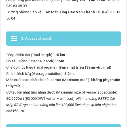
939 63 08 09
Trưởng phòng Bảo vệ – An toàn:
Ông Cao Văn Thành
Tel: (84) 908 13
56 04
3. Access channel
Tổng chiều dài (Total length) :
15 km
Độ sâu luồng (Channel depth) :
15m
Chế độ thủy triều (Tidal regime) :
Bán nhật triều (Semi-diurnal)
Chênh lệch b/q (Average variation):
4.0 m.
Mớn nước cao nhất cho tàu ra vào (Maximum draft): k
hông phụ thuộc
thủy triều
Cỡ tàu lớn nhất tiếp nhận được (Maximum size of vessel acceptable):
60,000Dwt
(80,000 DWT vơi tải – off load).
Hiện tại cảng PETEC Cái
Mép đã được cải tạo nâng cấp lên 100,000 Dwt phục vụ tiếp nhận tàu
chở khí LNG