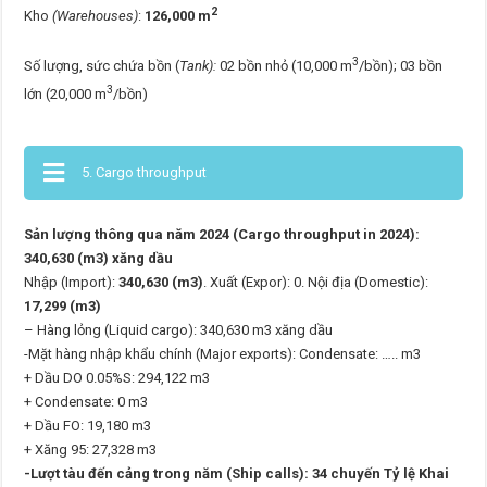
2
Kho
(Warehouses)
:
126,000 m
3
Số lượng, sức chứa bồn (
Tank):
02 bồn nhỏ (10,000 m
/bồn); 03 bồn
3
lớn (20,000 m
/bồn)
5. Cargo throughput
Sản lượng thông qua năm 2024 (Cargo throughput in 2024):
340,630 (m3) xăng dầu
Nhập (Import):
340,630 (m3)
. Xuất (Expor): 0. Nội địa (Domestic):
17,299 (m3)
– Hàng lỏng (Liquid cargo): 340,630 m3 xăng dầu
-Mặt hàng nhập khẩu chính (Major exports): Condensate: ….. m3
+ Dầu DO 0.05%S: 294,122 m3
+ Condensate: 0 m3
+ Dầu FO: 19,180 m3
+ Xăng 95: 27,328 m3
-Lượt tàu đến cảng trong năm (Ship calls): 34 chuyến Tỷ lệ Khai