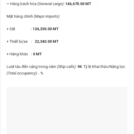
–
Hàng bách hóa
(General cargo)
:
146,670.00 MT
.
Mặt hàng chính
(Major imports)
+ Sắt
: 124,330.00 MT
+ Thiết bị/xe :
22,340.00
MT
+ Hàng khác
: 0 MT
Lượt tàu đến cảng trong năm
(Ship calls)
:
94
.Tỷ lệ Khai thác/Năng lực
(Total occupancy)
: ..%