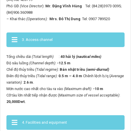
Phó GĐ
(Vice Director
):
Mr. Đặng Vĩnh Hùng
Tel: (84.28)3973 0095;
(84)906 360988
– Khai thác
(Operations):
Mrs. Đỗ Thị Dung
Tel: 0907 789520
3. Access channel
Tổng chiều dài
(Total length)
:
40 hải lý
(nautical miles)
Độ sâu luồng
(Channel depth)
:
-12.5 m
Chế độ thủy triều
(Tidal regime)
:
Bán nhật triều
(semi-diurnal)
Biên độ thủy triều
(Tidal range)
:
0.5 m – 4.0 m
Chênh lệch b/q (
Average
variation):
2.6 m
.
Mớn nước cao nhất cho tàu ra vào
(Maximum draft)
:
-10 m
Cỡ tàu lớn nhất tiếp nhận được (
Maximum
size of vessel acceptable)
:
20,000Dwt.
4. Facilities and equipment