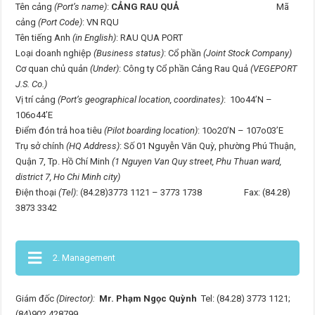
Tên cảng
(Port’s name)
:
CẢNG RAU QUẢ
Mã
cảng
(Port Code)
: VN RQU
Tên tiếng Anh
(in English)
: RAU QUA PORT
Loại doanh nghiệp
(Business status)
: Cổ phần
(Joint Stock Company)
Cơ quan chủ quản
(Under)
: Công ty Cổ phần Cảng Rau Quả
(VEGEPORT
J.S. Co.)
Vị trí cảng
(Port’s geographical location, coordinates)
: 10o44’N –
106o44’E
Điểm đón trả hoa tiêu
(Pilot boarding location)
: 10o20’N – 107o03’E
Trụ sở chính
(HQ Address)
: Số 01 Nguyễn Văn Quỳ, phường Phú Thuận,
Quận 7, Tp. Hồ Chí Minh
(1 Nguyen Van Quy street, Phu Thuan ward,
district 7, Ho Chi Minh city)
Điện thoại
(Tel)
: (84.28)3773 1121 – 3773 1738 Fax: (84.28)
3873 3342
2. Management
Giám đốc
(Director):
Mr. Phạm Ngọc Quỳnh
Tel: (84.28) 3773 1121;
(84)902 428799