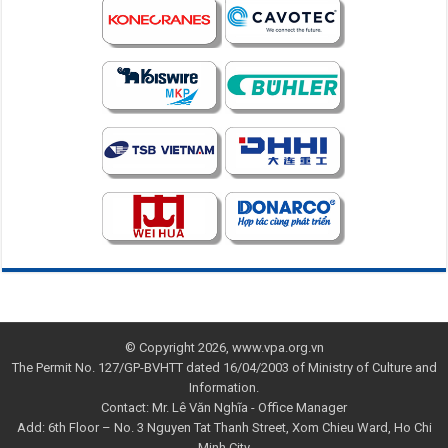
© Copyright 2026, www.vpa.org.vn
The Permit No. 127/GP-BVHTT dated 16/04/2003 of Ministry of Culture and
Information.
Contact: Mr. Lê Văn Nghĩa - Office Manager
Add: 6th Floor – No. 3 Nguyen Tat Thanh Street, Xom Chieu Ward, Ho Chi
Minh City