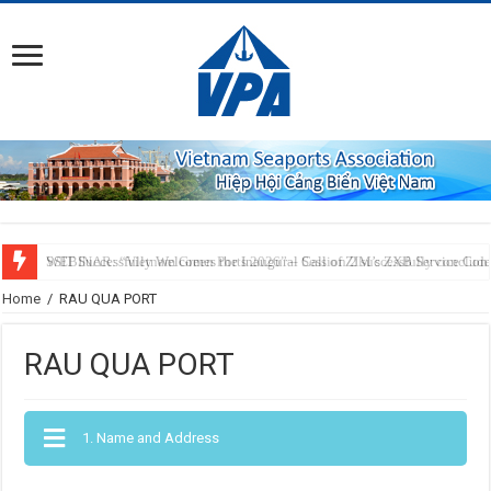
SSIT Successfully Welcomes the Inaugural Call of ZIM’s ZXB Service Conn
Home
/
RAU QUA PORT
RAU QUA PORT
1. Name and Address