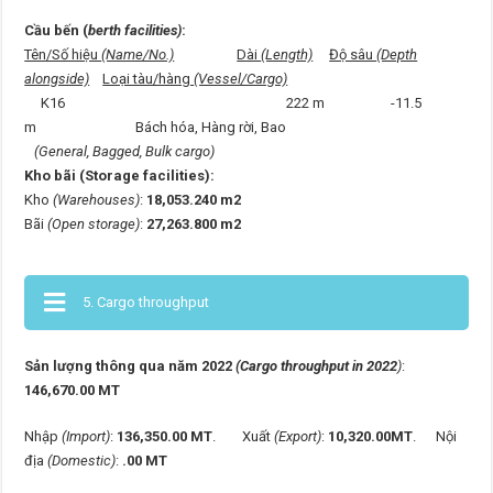
Cầu bến (
berth facilities)
:
Tên/Số hiệu
(Name/No.)
Dài
(Length)
Độ sâu
(Depth
alongside)
Loại tàu/hàng
(Vessel/Cargo)
K16 222 m -11.5
m Bách hóa, Hàng rời, Bao
(General, Bagged, Bulk cargo)
Kho bãi (Storage facilities):
Kho
(Warehouses)
:
18,053.240 m2
Bãi
(Open storage)
:
27,263.800 m2
5. Cargo throughput
Sản lượng thông qua năm 2022
(Cargo throughput in 2022
)
:
146,670.00 MT
Nhập
(Import)
:
136,350.00 MT
. Xuất
(Export)
:
10,320.00MT
. Nội
địa
(Domestic)
:
.00 MT