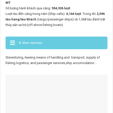
MT
Số lượng hành khách qua cảng:
554,926 lượt
Lượt tàu đến cảng trong năm (Ship calls):
4,164 lượt
. Trong đó
2,596
tàu hàng/tàu khách
(cargo/passenger ships) và 1,568 tàu đánh bắt
thủy sản xa bờ (off-shore fishing boats)
8. Main services
Stevedoring, leasing means of handling and transport, supply of
fishing logistics, and passenger services,ship accomodation …