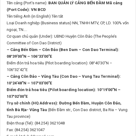
Tên cảng (Port’s name):
BAN QUẢN LÝ CẢNG BẾN ĐẦM Mã cảng
(Port Code): VN BCD
Tên tiếng Anh (in English) Tên tắt
Loại Doanh nghiệp (Business status) NN, TNHH MTV, CP, LD. 100% vốn
ngoại, TN….
Cơ quan chủ quản (Under): UBND Huyện Côn Đảo (The People’s
Committee of Con Dao District)
– Cảng Bến Đầm – Côn Đảo (Ben Dam – Con Dao Terminal):
08°39’00″N – 106°33’00″E
Điểm đón trả hoa tiêu (Pilot boarding location): 08°40’30″N –
106°32’42″E
– Cảng Côn Đảo – Vũng Tàu (Con Dao – Vung Tau Terminal):
10°24’48″N – 107°03’00″E
Điểm đón trả hoa tiêu (Pilot boarding location): 10°19’00″N –
107°02’00″E
Trụ sở chính (HQ Address): Đường Bến Đầm, Huyện Côn Đảo,
tỉnh Bà Rịa- Vũng Tàu
(Bến Đầm str., Con Dao district, Ba Ria – Vung
Tau province)
Điện thoại (Tel): (84.254) 3621048
Fax: (84.254) 3621047