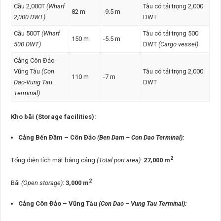
Cầu 2,000T
(Wharf
Tàu có tải trọng 2,000
82 m
-9.5 m
2,000 DWT)
DWT
Cầu 500T
(Wharf
Tàu có tải trọng 500
150 m
-5.5 m
500 DWT)
DWT
(Cargo vessel)
Cảng Côn Đảo-
Vũng Tàu
(Con
Tàu có tải trọng 2,000
110 m
-7 m
Dao-Vung Tau
DWT
Terminal)
Kho bãi (Storage facilities):
Cảng Bến Đầm – Côn Đảo
(
Ben Dam – Con Dao Terminal):
2
Tổng diện tích măt bằng cảng
(Total port area)
:
27,000 m
2
Bãi
(Open storage)
:
3,000 m
Cảng Côn Đảo – Vũng Tàu
(
Con Dao – Vung Tau Terminal):