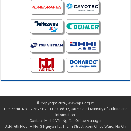
© Copyright 2026, www.vpa.org.vn
The Permit No. 127/GP-BVHTT dated 16/04/2003 of Ministry of Culture and
Information.
Contact: Mr. Lê Văn Nghĩa - Office Manager
Add: 6th Floor – No. 3 Nguyen Tat Thanh Street, Xom Chieu Ward, Ho Chi