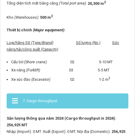
2
Tổng diện tích măt bằng cảng
(Total port area)
:
20,300 m
2
Kho
(Warehouses)
:
500 m
Thiết bị chính
(Major equipment)
:
Loại/hãng SX
(Type/Brand)
Số lượng
(No.)
Sức
nâng/tải/công suất
(Capacity)
Cẩu bờ
(Shore crane)
02 5-10 MT
Xe nâng
(Forklift)
03 5-5 MT
3
Xe xúc đào
(Excavator)
02 1-2 m
7. Cargo throughput
Sản lượng thông qua năm 2024 (Cargo throughput in 2024):
256,925 MT
Nhập (Import): 0 MT. Xuất (Export): 0 MT. Nội địa (Domestic):
256,925