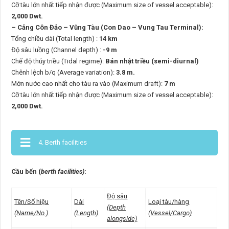
Cỡ tàu lớn nhất tiếp nhận được (Maximum size of vessel acceptable):
2,000 Dwt.
– Cảng Côn Đảo – Vũng Tàu (Con Dao – Vung Tau Terminal):
Tổng chiều dài (Total length) :
14 km
Độ sâu luồng (Channel depth) :
-9 m
Chế độ thủy triều (Tidal regime):
Bán nhật triều (semi-diurnal)
Chênh lệch b/q (Average variation):
3.8 m.
Mớn nước cao nhất cho tàu ra vào (Maximum draft):
7 m
Cỡ tàu lớn nhất tiếp nhận được (Maximum size of vessel acceptable):
2,000 Dwt.
4. Berth facilities
Cầu bến (
berth facilities)
:
Độ sâu
Tên/Số hiệu
Dài
Loại tàu/hàng
(Depth
(Name/No.)
(Length)
(Vessel/Cargo)
alongside)