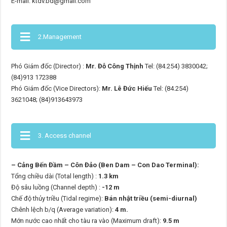
E-mail: ktdv.bd@gmail.com
2.Management
Phó Giám đốc (Director) :
Mr. Đỗ Công Thịnh
Tel: (84.254) 3830042;
(84)913 172388
Phó Giám đốc (Vice Directors):
Mr. Lê Đức Hiếu
Tel: (84.254)
3621048; (84)913643973
3. Access channel
– Cảng Bến Đầm – Côn Đảo (Ben Dam – Con Dao Terminal):
Tổng chiều dài (Total length) :
1.3 km
Độ sâu luồng (Channel depth) :
-12 m
Chế độ thủy triều (Tidal regime):
Bán nhật triều (semi-diurnal)
Chênh lệch b/q (Average variation):
4 m.
Mớn nước cao nhất cho tàu ra vào (Maximum draft):
9.5 m